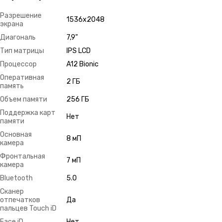
Разрешение
1536х2048
экрана
Диагональ
7,9"
Тип матрицы
IPS LCD
Процессор
A12 Bionic
Оперативная
2 ГБ
память
Объем памяти
256 ГБ
Поддержка карт
Нет
памяти
Основная
8 мП
камера
Фронтальная
7 мП
камера
Bluetooth
5.0
Сканер
отпечатков
Да
пальцев Touch iD
Face iD
Нет