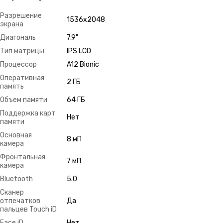
Разрешение
1536х2048
экрана
Диагональ
7,9"
Тип матрицы
IPS LCD
Процессор
A12 Bionic
Оперативная
2 ГБ
память
Объем памяти
64 ГБ
Поддержка карт
Нет
памяти
Основная
8 мП
камера
Фронтальная
7 мП
камера
Bluetooth
5.0
Сканер
отпечатков
Да
пальцев Touch iD
Face iD
Нет