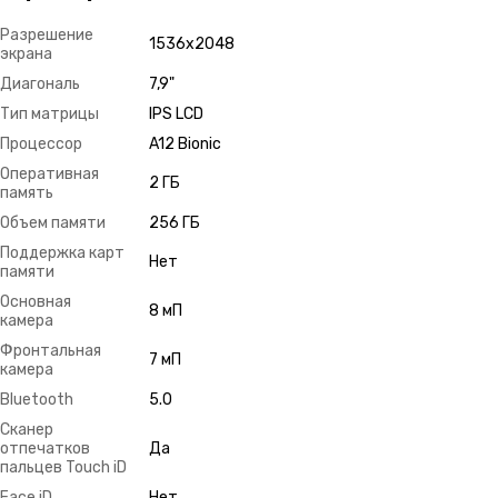
Разрешение
1536х2048
экрана
Диагональ
7,9"
Тип матрицы
IPS LCD
Процессор
A12 Bionic
Оперативная
2 ГБ
память
Объем памяти
256 ГБ
Поддержка карт
Нет
памяти
Основная
8 мП
камера
Фронтальная
7 мП
камера
Bluetooth
5.0
Сканер
отпечатков
Да
пальцев Touch iD
Face iD
Нет