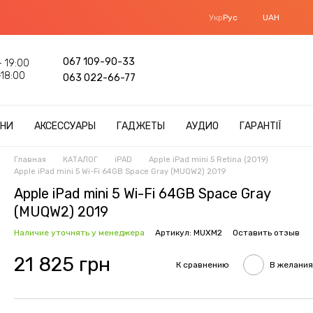
Укр
Рус
UAH
067 109-90-33
 19:00
18:00
063 022-66-77
НИ
АКСЕССУАРЫ
ГАДЖЕТЫ
АУДИО
ГАРАНТІЇ
Главная
КАТАЛОГ
iPAD
Apple iPad mini 5 Retina (2019)
Apple iPad mini 5 Wi-Fi 64GB Space Gray (MUQW2) 2019
Apple iPad mini 5 Wi-Fi 64GB Space Gray
(MUQW2) 2019
Наличие уточнять у менеджера
Артикул: MUXM2
Оставить отзыв
21 825 грн
К сравнению
В желания