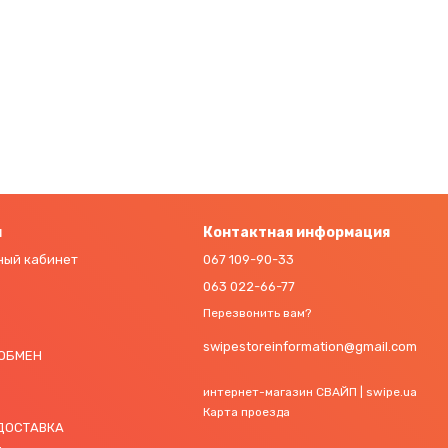
. Тонкие рамки, острые углы, керамическое стекло на обеих
mic Shield обещает улучшенную стойкость к ударам. Покрытие не
блегченного алюминия.
м
Контактная информация
мощность. Смартфон работает на процессоре А14 Bionic. Есть 4
ный кабинет
067 109-90-33
063 022-66-77
Перезвонить вам?
swipestoreinformation@gmail.com
 ОБМЕН
. Устройство поддерживает все стандартные беспроводные
интернет-магазин СВАЙП | swipe.ua
Карта проезда
 ДОСТАВКА