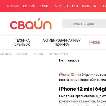
Перейти к основному контенту
КАТАЛОГ
ПРО НАС
РЕМОНТ
ГАРАНТІЯ І ОБМЕН
TRADE - IN
КРЕ
ТЕХНИКА
АКТИВИРОВАННАЯ И БУ
IPHONE
OPEN BOX
ТЕХНИКА
Главная
КАТАЛОГ
iPHONE
iPhone 12 Mini
Нет товаров
iPhone 12 mini
64gb — настоящ
новых возможностей и ярких
iPhone 12 mini 64g
Быстрый, эргономичный, с от
компактный гаджетов. Айфон 