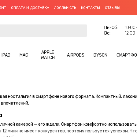
ДИТ
ОПЛАТА И ДОСТАВКА
ЛОЯЛЬНІСТЬ
КОНТАКТЫ
ОТЗЫВЫ
Пн-Сб:
10:00–
Вс:
12:00–
APPLE
IPAD
MAC
AIRPODS
DYSON
СМАРТФО
WATCH
ая ностальгия в смартфоне нового формата. Компактный, лакони
 впечатлений.
b
личной камерой — его ждали. Смартфон комфортно использовать о
12 мини не имеет конкурентов, поэтому пользуется успехом. Что