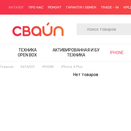
Перейти к основному контенту
КАТАЛОГ
ПРО НАС
РЕМОНТ
ГАРАНТІЯ І ОБМЕН
TRADE - IN
КРЕ
ТЕХНИКА
АКТИВИРОВАННАЯ И БУ
IPHONE
OPEN BOX
ТЕХНИКА
Главная
КАТАЛОГ
iPHONE
iPhone 6 Plus
Нет товаров