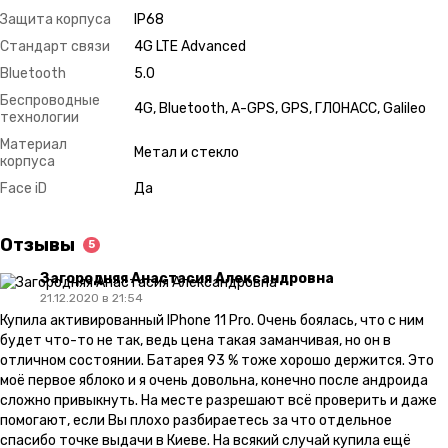
Защита корпуса
IP68
Стандарт связи
4G LTE Advanced
Bluetooth
5.0
Беспроводные
4G, Bluetooth, A-GPS, GPS, ГЛОНАСС, Galileo
технологии
Материал
Метал и стекло
корпуса
Face iD
Да
Отзывы
5
Загородняя Анастасия Александровна
21.12.2020 в 21:54
Купила активированный IPhone 11 Pro. Очень боялась, что с ним
будет что-то не так, ведь цена такая заманчивая, но он в
отличном состоянии. Батарея 93 % тоже хорошо держится. Это
моё первое яблоко и я очень довольна, конечно после андроида
сложно привыкнуть. На месте разрешают всё проверить и даже
помогают, если Вы плохо разбираетесь за что отдельное
спасибо точке выдачи в Киеве. На всякий случай купила ещё