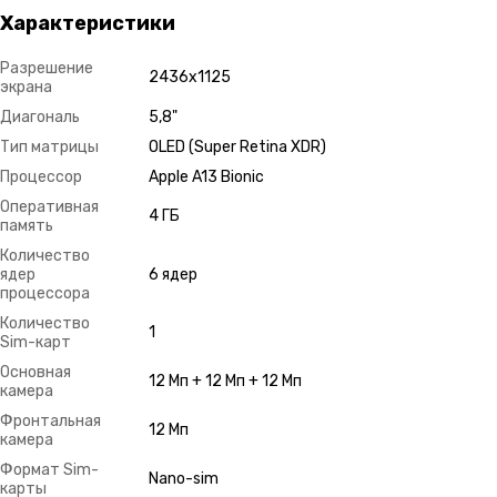
Характеристики
Разрешение
2436х1125
экрана
Диагональ
5,8"
Тип матрицы
OLED (Super Retina XDR)
Процессор
Apple A13 Bionic
Оперативная
4 ГБ
память
Количество
ядер
6 ядер
процессора
Количество
1
Sim-карт
Основная
12 Мп + 12 Мп + 12 Мп
камера
Фронтальная
12 Мп
камера
Формат Sim-
Nano-sim
карты