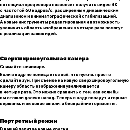
потенциал процессора позволяет получить видео 4K
с частотой 60 кадров/с, расширенным динамическим
диапазоном и кинемато­графической стабилизацией.
А новые инструменты редактирования и возмож­ность
увеличить область изображения в четыре раза помогут
в реализации ваших идей.
Сверхширокоугольная камера
Снимайте шииииире.
Если в кадр не помещается всё, что нужно, просто
сделайте зум. При съёмке на новую сверхшироко­угольную
камеру область изображения увеличивается
в четыре раза. Это можно сравнить с тем, как если бы
вы отошли далеко назад. Теперь в кадр попадут и горные
вершины, и высокие шпили, и бескрайние горизонты.
Портретный режим
В вашей палитре новые краски.