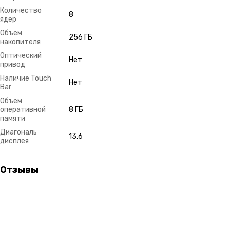
Количество
8
ядер
Объем
256 ГБ
накопителя
Оптический
Нет
привод
Наличие Touch
Нет
Bar
Объем
оперативной
8 ГБ
памяти
Диагональ
13,6
дисплея
Отзывы