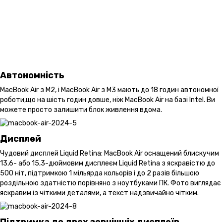
Автономність
MacBook Air з M2, і MacBook Air з M3 мають до 18 годин автономної
роботи,що на шість годин довше, ніж MacBook Air на базі Intel. Ви
можете просто залишити блок живлення вдома.
Дисплей
Чудовий дисплей Liquid Retina: MacBook Air оснащений блискучим
13,6- або 15,3-дюймовим дисплеєм Liquid Retina з яскравістю до
500 ніт, підтримкою 1 мільярда кольорів і до 2 разів більшою
роздільною здатністю порівняно з ноутбуками ПК. Фото виглядає
яскравим із чіткими деталями, а текст надзвичайно чітким.