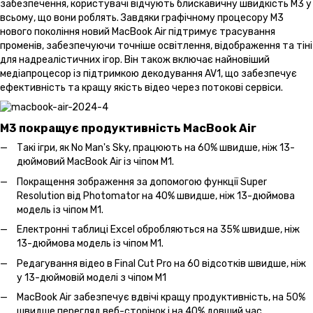
забезпечення, користувачі відчують блискавичну швидкість M3 у
всьому, що вони роблять. Завдяки графічному процесору M3
нового покоління новий MacBook Air підтримує трасування
променів, забезпечуючи точніше освітлення, відображення та тіні
для надреалістичних ігор. Він також включає найновіший
медіапроцесор із підтримкою декодування AV1, що забезпечує
ефективність та кращу якість відео через потокові сервіси.
M3 покращує продуктивність MacBook Air
Такі ігри, як No Man's Sky, працюють на 60% швидше, ніж 13-
дюймовий MacBook Air із чіпом M1.
Покращення зображення за допомогою функції Super
Resolution від Photomator на 40% швидше, ніж 13-дюймова
модель із чіпом M1.
Електронні таблиці Excel обробляються на 35% швидше, ніж
13-дюймова модель із чіпом M1.
Редагування відео в Final Cut Pro на 60 відсотків швидше, ніж
у 13-дюймовій моделі з чіпом M1
MacBook Air забезпечує вдвічі кращу продуктивність, на 50%
швидше перегляд веб-сторінок і на 40% довший час