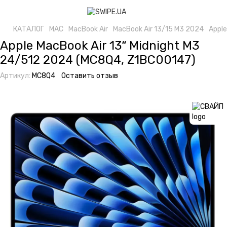
КАТАЛОГ
MAC
MacBook Air
MacBook Air 13/15 M3 2024
Apple
Apple MacBook Air 13“ Midnight M3
24/512 2024 (MC8Q4, Z1BC00147)
Артикул:
MC8Q4
Оставить отзыв