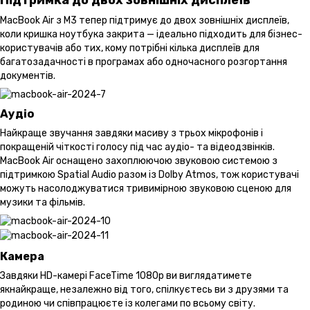
Підтримка до двох зовнішніх дисплеїв
MacBook Air з M3 тепер підтримує до двох зовнішніх дисплеїв,
коли кришка ноутбука закрита — ідеально підходить для бізнес-
користувачів або тих, кому потрібні кілька дисплеїв для
багатозадачності в програмах або одночасного розгортання
документів.
Аудіо
Найкраще звучання завдяки масиву з трьох мікрофонів і
покращеній чіткості голосу під час аудіо- та відеодзвінків.
MacBook Air оснащено захоплюючою звуковою системою з
підтримкою Spatial Audio разом із Dolby Atmos, тож користувачі
можуть насолоджуватися тривимірною звуковою сценою для
музики та фільмів.
Камера
Завдяки HD-камері FaceTime 1080p ви виглядатимете
якнайкраще, незалежно від того, спілкуєтесь ви з друзями та
родиною чи співпрацюєте із колегами по всьому світу.