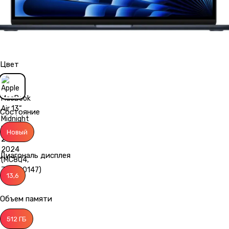
Цвет
Состояние
Новый
Диагональ дисплея
13,6
Объем памяти
512 ГБ