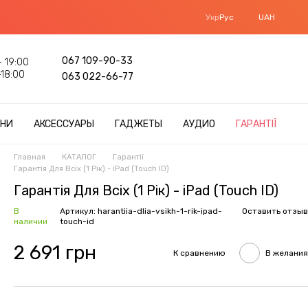
Укр
Рус
UAH
067 109-90-33
 19:00
18:00
063 022-66-77
НИ
АКСЕССУАРЫ
ГАДЖЕТЫ
АУДИО
ГАРАНТІЇ
Главная
КАТАЛОГ
Гарантії
Гарантія Для Всіх (1 Рік) - iPad (Touch ID)
Гарантія Для Всіх (1 Рік) - iPad (Touch ID)
В
Артикул: harantiia-dlia-vsikh-1-rik-ipad-
Оставить отзыв
наличии
touch-id
2 691 грн
К сравнению
В желания