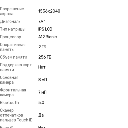
Разрешение
1536х2048
экрана
Диагональ
7,9"
Тип матрицы
IPS LCD
Процессор
A12 Bionic
Оперативная
2 ГБ
память
Объем памяти
256 ГБ
Поддержка карт
Нет
памяти
Основная
8 мП
камера
Фронтальная
7 мП
камера
Bluetooth
5.0
Сканер
отпечатков
Да
пальцев Touch iD
Face iD
Нет