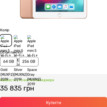
Колір
Об'єм пам'яті
64 GB
256 GB
Наявність уточняти в менеджера
35 835 грн
Купити