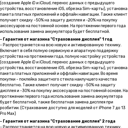
(создание Apple iD и iCloud, перенос данных с предыдущего
устройства, восстановление iOS, обрезка Sim-карты), установка
пакета платных приложений и оффлайн навигации. Также клиент
получает скидку -50% на защиту дисплея и -20% на покупку
акссесуаров на постоянной основе. На протяжении первого года
использования замена аккумулятора будет бесплатной.
- Гарантия от магазина "Страхование дисплея" 1 год
- Распространяется на всю новую и активированную технику.
Включает в себя полную сервисную и апаратную поддержку
устройства на протяжении года, полную настройку устройства
(создание Apple iD и iCloud, перенос данных с предыдущего
устройства, восстановление iOS, обрезка Sim-карты), установка
пакета платных приложений и оффлайн навигации. Во время
покупки - поклейка защитного стекла наилучшего качества
бесплатно. Также клиент получает скидку -50% на защиту
дисплея и -30% на покупку акссесуаров на постоянной основе. На
протяжении первого года использования замена аккумулятора
будет бесплатной, также бесплатная замена дисплея при
розбитии. (Страхование доступно для моделей от iPhone 7 до 13
Pro Max)
- Гарантия от магазина "Страхование дисплея" 2 года
- Распространяется на всю новую и активированную технику.