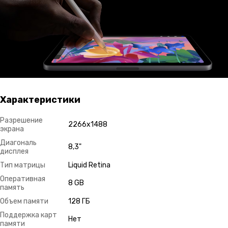
Характеристики
Разрешение
2266x1488
экрана
Диагональ
8,3"
дисплея
Тип матрицы
Liquid Retina
Оперативная
8 GB
память
Объем памяти
128 ГБ
Поддержка карт
Нет
памяти