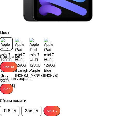
Цвет
Состояние
Новый
Діагональ экрана
8,3"
Объем памяти
128 ГБ
256 ГБ
512 ГБ