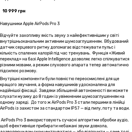
10 999 грн
Навушники Apple AirPods Pro 3
Відчуйте захопливу якість звуку з найефективнішим у світі
внутрішньоканальним активним шумозаглушенням. Вбудований
датчик серцевого ритму допомагає відстежувати пульс і
кількість спалених калорій під час тренувань. Функція «Живий
переклад» на базі Apple Intelligence дозволяє легко спілкуватися
різними мовами, а режим слухового апарата тепер автоматично
підсилює розмову.
Внутрішні компоненти були повністю переосмислені для ще
кращого звучання, а форма навушників удосконалена для
надійнішої фіксації. Завдяки збільшеній автономності ви можете
слухати музику до 8 годин із увімкненим шумозаглушенням на
одному заряді. До того ж AirPods Pro 3 стали першими в лінійці
AirPods із захистом за стандартом IP57 — від пилу, поту та води.
AirPods Pro 3 використовують сучасні алгоритми обробки аудіо,
щоб ефективніше прибирати небажані звуки довкола,
дозволяючи вам сконцентруватися — або відпочити — саме тоді,