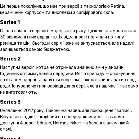
Це перше покоління, що має три версії з технологією Retina,
керамічним корпусом та дисплеєм з сапфірового скла.
Series 1
Стала заміною першого модельного ряду. Ця колекція мала понад
30 різноманітних варіантів. Їх відмінності полягали по типу
ремінця та ціні. Сьогодні серія 1 вже не випускається, але надалі
залишається самою бюджетною.
Series 2
Наступна версія, котра не отримала значних змін у дизайні.
Годинник оптимізували з середини. Мета приладу — слідкування
за станом здоров’я, заняття спортом. Також з’явився захист від
води. Існувало чотири варіації даної серії, але а наш час її так само
не виготовляють.
Series 3
Оновлення 2017 року. Лаконічна назва, але покращене “залізо”.
Візуально гаджет подібний на попередню модель. Так само
доступні 4 версії: Edition, Hermes, Nike+ та базові з алюмінію й
сталі.
Series 4