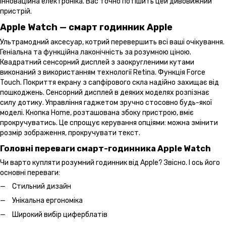
інноваційна електроніка. Вас точно потішить цей дивовижний
пристрій.
Apple Watch — смарт годинник Apple
Ультрамодний аксесуар, котрий перевершить всі ваші очікування.
Геніальна та функційна лаконічність за розумною ціною.
Квадратний сенсорний дисплей з заокругленими кутами
виконаний з використанням технології Retina. Функція Force
Touch. Покриття екрану з сапфірового скла надійно захищає від
пошкоджень. Сенсорний дисплей в деяких моделях розпізнає
силу дотику. Управління гаджетом зручно стосовно будь-якої
моделі. Кнопка Home, розташована збоку пристрою, вміє
прокручуватись. Це спрощує керування опціями: можна змінити
розмір зображення, прокручувати текст.
Головні переваги смарт-годинника Apple Watch
Чи варто купляти розумний годинник від Apple? Звісно. І ось його
основні переваги:
Стильний дизайн
Унікальна ергономіка
Широкий вибір циферблатів