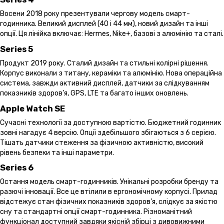
Восени 2018 року презентували чергову модель смарт-
годинника. Великий дисплей (40 і 44 мм), новий дизайн та інші
опції. Ця лінійка включає: Hermes, Nike+, базові з алюмінію та сталі.
Series 5
Продукт 2019 року. Сталий дизайн та стильні колірні рішення.
Корпус виконали з титану, кераміки та алюмінію. Нова операційна
система, завжди активний дисплей, датчики за слідкуванням
показників здоров’я, GPS, LTE та багато інших оновлень.
Apple Watch SE
Сучасні технології за доступною вартістю. Бюджетний годинник
зовні нагадує 4 версію. Опції здебільшого збігаються з 6 серією.
Тішать датчики стеження за фізичною активністю, високий
рівень безпеки та інші параметри.
Series 6
Остання модель смарт-годинників. Унікальні розробки бренду та
разючі інновації. Все це втілили в ергономічному корпусі. Прилад
відстежує стан фізичних показників здоров’я, слідкує за якістю
сну та стандартні опції смарт-годинника. Різноманітний
функціонал доступний завдяки якісній збірці з дивовижними