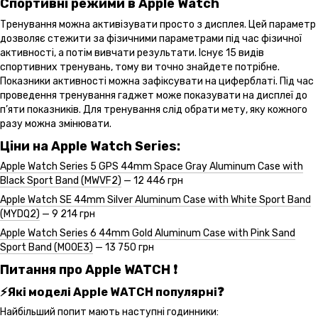
Спортивні режими в Apple Watch
Тренування можна активізувати просто з дисплея. Цей параметр
дозволяє стежити за фізичними параметрами під час фізичної
активності, а потім вивчати результати. Існує 15 видів
спортивних тренувань, тому ви точно знайдете потрібне.
Показники активності можна зафіксувати на циферблаті. Під час
проведення тренування гаджет може показувати на дисплеї до
п’яти показників. Для тренування слід обрати мету, яку кожного
разу можна змінювати.
Ціни на Apple Watch Series:
Apple Watch Series 5 GPS 44mm Space Gray Aluminum Case with
Black Sport Band (MWVF2)
— 12 446 грн
Apple Watch SE 44mm Silver Aluminum Case with White Sport Band
(MYDQ2)
— 9 214 грн
Apple Watch Series 6 44mm Gold Aluminum Case with Pink Sand
Sport Band (M00E3)
— 13 750 грн
Питання про Apple WATCH ❗️
⚡️Які моделі Apple WATCH популярні❓
Найбільший попит мають наступні годинники: