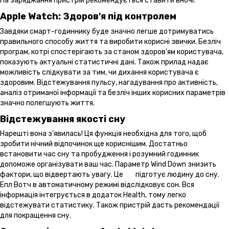
На заряджання пристрій рекомендується ставити вночі.
Apple Watch: Здоров'я під контролем
Завдяки смарт-годиннику буде значно легше дотримуватись
правильного способу життя та виробити корисні звички. Безліч
програм, котрі спостерігають за станом здоров’ям користувача,
показують актуальні статистичні дані. Також прилад надає
можливість слідкувати за тим, чи дихання користувача є
здоровим. Відстежування пульсу, нагадування про активність,
аналіз отриманої інформації та безліч інших корисних параметрів
значно полегшують життя.
Відстежування якості сну
Нарешті вона з’явилась! Ця функція необхідна для того, щоб
зробити нічний відпочинок ще кориснішим. Достатньо
встановити час сну та пробудження і розумний годинник
допоможе організувати ваш час. Параметр Wind Down знизить
фактори, що відвертають увагу. Це підготує людину до сну.
Епл Вотч в автоматичному режимі відслідковує сон. Вся
інформація інтегрується в додаток Health, тому легко
відстежувати статистику. Також пристрій дасть рекомендації
для покращення сну.