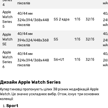
Series
пікселів
мА
4
Apple
40/44 мм
40
Watch
S5 2 ядра
1 Гб
32 Гб
324х394/368х448
24
Series
пікселів
мА
5
40/44 мм
40
Apple
Watch
S5
1 Гб
32 Гб
394х324/448х368
24
SE
пікселів
мА
Apple
40/44 мм
40
Watch
S6+U1
1 Гб
32 Гб
324х394/368х448
26
Series
пікселів
мА
6
Дизайн Apple Watch Series
Купертиновці пропонують цілих 38 різних модифікацій Apple
Watch. Це значно ускладнює вибір. Отож, існує три основних
колекції:
Sport