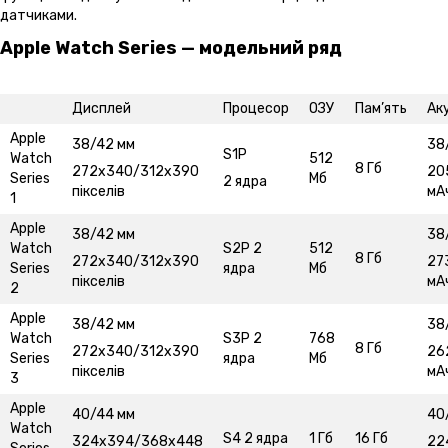
датчиками.
Apple Watch Series — модельний ряд
Дисплей
Процесор
ОЗУ
Пам’ять
Ак
Apple
38/42 мм
38
S1P
Watch
512
8 Гб
272х340/312х390
20
Series
Мб
2 ядра
пікселів
мА
1
Apple
38/42 мм
38
Watch
S2P 2
512
8 Гб
272х340/312х390
27
Series
ядра
Мб
пікселів
мА
2
Apple
38/42 мм
38
Watch
S3P 2
768
8 Гб
272х340/312х390
26
Series
ядра
Мб
пікселів
мА
3
Apple
40/44 мм
40
Watch
S4 2 ядра
1 Гб
16 Гб
324х394/368х448
22