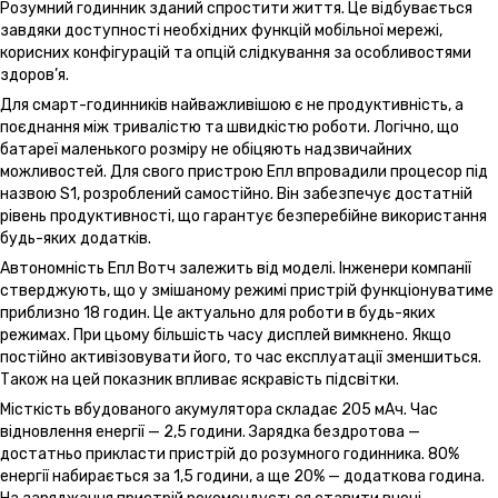
Розумний годинник зданий спростити життя. Це відбувається
завдяки доступності необхідних функцій мобільної мережі,
корисних конфігурацій та опцій слідкування за особливостями
здоров’я.
Для смарт-годинників найважливішою є не продуктивність, а
поєднання між тривалістю та швидкістю роботи. Логічно, що
батареї маленького розміру не обіцяють надзвичайних
можливостей. Для свого пристрою Епл впровадили процесор під
назвою S1, розроблений самостійно. Він забезпечує достатній
рівень продуктивності, що гарантує безперебійне використання
будь-яких додатків.
Автономність Епл Вотч залежить від моделі. Інженери компанії
стверджують, що у змішаному режимі пристрій функціонуватиме
приблизно 18 годин. Це актуально для роботи в будь-яких
режимах. При цьому більшість часу дисплей вимкнено. Якщо
постійно активізовувати його, то час експлуатації зменшиться.
Також на цей показник впливає яскравість підсвітки.
Місткість вбудованого акумулятора складає 205 мАч. Час
відновлення енергії — 2,5 години. Зарядка бездротова —
достатньо прикласти пристрій до розумного годинника. 80%
енергії набирається за 1,5 години, а ще 20% — додаткова година.