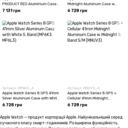
PRODUCT RED Aluminium Case
Midnight Aluminum Case w.
with PRODUCT RED Sport Band
Midnight Sport Band (MNP53,
7 131 грн
6 728 грн
(M00M3)
MNU73)
Артикул: MP6K3_А
Артикул: MNUV3_А
Apple Watch Series 8 GPS 41mm
Apple Watch Series 8 GPS +
Silver Aluminum Case with White
Cellular 41mm Midnight
S. Band (MP6K3, MP6L3)
Aluminum Case w. Midnight S.
6 728 грн
6 728 грн
Band S/M (MNUV3)
Apple Watch — продукт корпорації Apple. Найунікальніший серед
сучасного класу смарт-годинників. Розширена функційність,