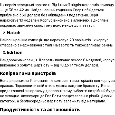
Ця версія середньої вартості. Від інших її відрізняє розмір приладу
— це 38 та 42 мм. Найдешевший годинник Спорт обійдеться
приблизно 350 доларів без обкладення податками. Серія
нараховує 10 моделей. Корпус виконано з алюмінію, а дисплей
покриває звичайне скло, тому воно менше дряпається.
Watch
Найпоширеніша колекція, що нараховує 20 варіантів. Їх корпус
створено з нержавіючої сталі. На вартість також впливає ремінь.
Edition
Найдорожча колекція. Її перелік включає всього 8 моделей, корпус
виконано з золота. Вартість — від 10 до 17 тисяч доларів.
Колірна гама пристроїв
Вона дивовижна. Різноманіття кольорів та матеріалів для корпуса
вражає. Підкреслити свій стиль можна завдяки браслету. Вони
представлені в широкому діапазоні, тому вибрати потрібний буде
не складно. Аксесуари до Епл Вотч представлені в різній ціновій
категорії, а безпосередньо вартість залежить від матеріалу.
Продуктивність та автономність