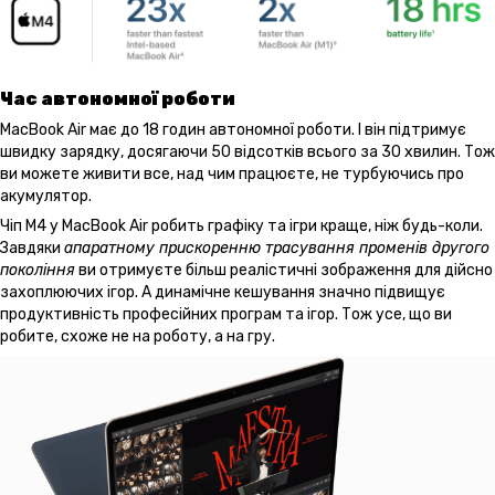
Час автономної роботи
MacBook Air має до 18 годин автономної роботи. І він підтримує
швидку зарядку, досягаючи 50 відсотків всього за 30 хвилин. Тож
ви можете живити все, над чим працюєте, не турбуючись про
акумулятор.
Чіп M4 у MacBook Air робить графіку та ігри краще, ніж будь-коли.
Завдяки
апаратному прискоренню трасування променів другого
покоління
ви отримуєте більш реалістичні зображення для дійсно
захоплюючих ігор. А динамічне кешування значно підвищує
продуктивність професійних програм та ігор. Тож усе, що ви
робите, схоже не на роботу, а на гру.