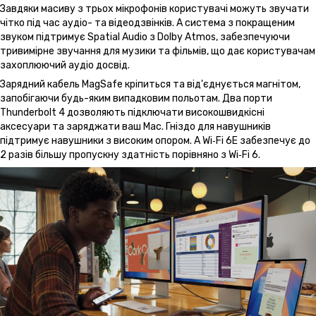
Завдяки масиву з трьох мікрофонів користувачі можуть звучати
чітко під час аудіо- та відеодзвінків. А система з покращеним
звуком підтримує Spatial Audio з Dolby Atmos, забезпечуючи
тривимірне звучання для музики та фільмів, що дає користувачам
захоплюючий аудіо досвід.
Зарядний кабель MagSafe кріпиться та від'єднується магнітом,
запобігаючи будь-яким випадковим польотам. Два порти
Thunderbolt 4 дозволяють підключати високошвидкісні
аксесуари та заряджати ваш Mac. Гніздо для навушників
підтримує навушники з високим опором. А Wi‑Fi 6E забезпечує до
2 разів більшу пропускну здатність порівняно з Wi‑Fi 6.