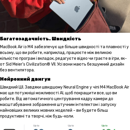
Багатозадачність. Швидкість
MacBook Air із M4 забезпечує ще більше швидкості та плавності у
всьому, що ви робите, наприклад, працюєте між великою
кількістю програм і вкладок, редагуєте відео чи граєте в ігри, як-
от Sid Meier's Civilization® VII. Усі вони мають безшумний дизайн
без вентилятора.
Нейронний двигун
Швидкий ШІ. Завдяки швидшому Neural Engine у ​​чіпі M4 MacBook Air
має ще потужніші можливості AI, щоб покращити все, що ви
робите. Від автоматичного центрування кадру камери до
масштабування зображення штучним інтелектом і запуску
найновіших великих мовних моделей – ви будете більш
продуктивні та творчі, ніж будь-коли.