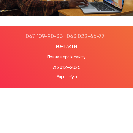
067 109-90-33
063 022-66-77
КОНТАКТИ
Повна версія сайту
© 2012—2025
Укр
Рус