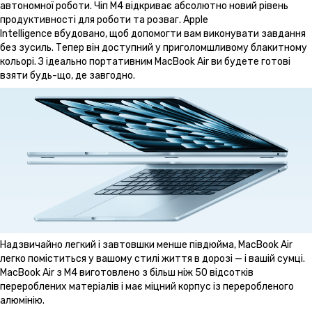
автономної роботи. Чіп M4 відкриває абсолютно новий рівень
продуктивності для роботи та розваг. Apple
Intelligence вбудовано, щоб допомогти вам виконувати завдання
без зусиль. Тепер він доступний у приголомшливому блакитному
кольорі. З ідеально портативним MacBook Air ви будете готові
взяти будь-що, де завгодно.
Надзвичайно легкий і завтовшки менше півдюйма, MacBook Air
легко поміститься у вашому стилі життя в дорозі — і вашій сумці.
MacBook Air з M4 виготовлено з більш ніж 50 відсотків
перероблених матеріалів і має міцний корпус із переробленого
алюмінію.