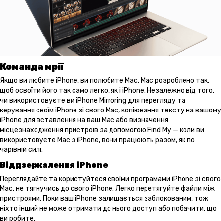
Команда мрії
Якщо ви любите iPhone, ви полюбите Mac. Mac розроблено так,
щоб освоїти його так само легко, як і iPhone. Незалежно від того,
чи використовуєте ви iPhone Mirroring для перегляду та
керування своїм iPhone зі свого Mac, копіювання тексту на вашому
iPhone для вставлення на ваш Mac або визначення
місцезнаходження пристроїв за допомогою Find My — коли ви
використовуєте Mac з iPhone, вони працюють разом, як по
чарівній силі.
Віддзеркалення iPhone
Переглядайте та користуйтеся своїми програмами iPhone зі свого
Mac, не тягнучись до свого iPhone. Легко перетягуйте файли між
пристроями. Поки ваш iPhone залишається заблокованим, тож
ніхто інший не може отримати до нього доступ або побачити, що
ви робите.