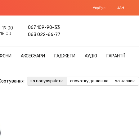
Укр
Рус
UAH
067 109-90-33
 19:00
18:00
063 022-66-77
ФОНИ
АКСЕСУАРИ
ГАДЖЕТИ
АУДІО
ГАРАНТІЇ
Сортування:
за популярністю
спочатку дешевше
за назвою