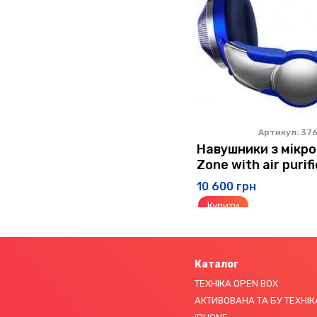
Артикул: 37
Навушники з мікр
Zone with air purif
Blue/Prussian Blu
10 600 грн
Купити
Каталог
ТЕХНІКА OPEN BOX
АКТИВОВАНА ТА БУ ТЕХНІК