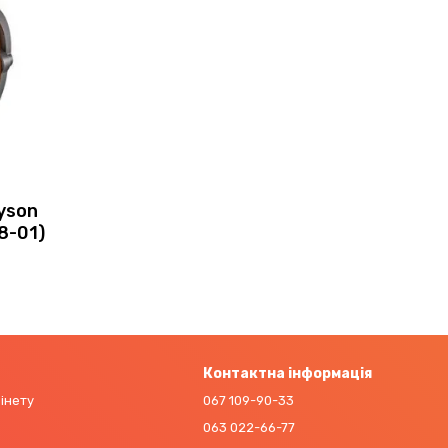
yson
8-01)
Контактна інформація
бінету
067 109-90-33
063 022-66-77