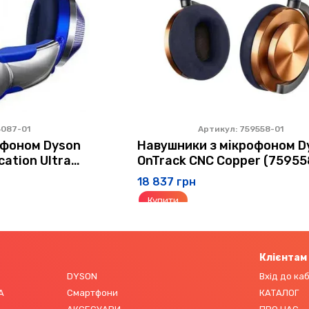
6087-01
Артикул: 759558-01
офоном Dyson
Навушники з мікрофоном D
ication Ultra
OnTrack CNC Copper (75955
e (376087-01)
18 837 грн
Купити
Клієнтам
DYSON
Вхід до ка
А
Смартфони
КАТАЛОГ