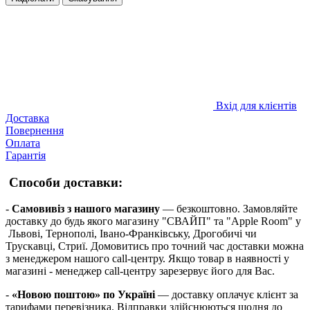
Вхід для клієнтів
Доставка
Повернення
Оплата
Гарантія
Способи доставки:
-
Самовивіз з нашого магазину
— безкоштовно. Замовляйте
доставку до будь якого магазину "СВАЙП" та "Apple Room" у
Львові, Тернополі, Івано-Франківську, Дрогобичі чи
Трускавці, Стриї. Домовитись про точний час доставки можна
з менеджером нашого call-центру. Якщо товар в наявності у
магазині - менеджер call-центру зарезервує його для Вас.
-
«Новою поштою» по Україні
— доставку оплачує клієнт за
тарифами перевізника. Відправки здійснюються щодня до