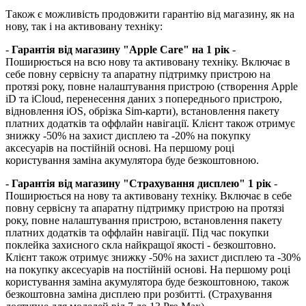
Також є можливість продовжити гарантію від магазину, як на
нову, так і на активовану техніку:
-
Гарантія від магазину "Apple Care" на 1 рік
-
Поширюється на всю нову та активовану техніку. Включає в
себе повну сервісну та апаратну підтримку пристрою на
протязі року, повне налаштування пристрою (створення Apple
iD та iCloud, перенесення даних з попереднього пристрою,
відновлення іOS, обрізка Sim-карти), встановлення пакету
платних додатків та оффлайн навігації. Клієнт також отримує
знижку -50% на захист дисплею та -20% на покупку
аксесуарів на постійній основі. На першому році
користування заміна акумулятора буде безкоштовною.
- Гарантія від магазину "Страхування дисплею" 1 рік
-
Поширюється на нову та активовану техніку. Включає в себе
повну сервісну та апаратну підтримку пристрою на протязі
року, повне налаштування пристрою, встановлення пакету
платних додатків та оффлайн навігації. Під час покупки
поклейка захисного скла найкращої якості - безкоштовно.
Клієнт також отримує знижку -50% на захист дисплею та -30%
на покупку аксесуарів на постійній основі. На першому році
користування заміна акумулятора буде безкоштовною, також
безкоштовна заміна дисплею при розбитті. (Страхування