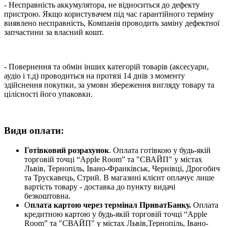
- Несправність аккумулятора, не відноситься до дефекту
пристрою. Якщо користувачем під час гарантійного терміну
виявлено несправність, Компанія проводить заміну дефектної
запчастини за власний кошт.
- Повернення та обмін інших категорій товарів (аксесуари,
аудіо і т.д) проводиться на протязі 14 днів з моменту
здійснення покупки, за умови збереження вигляду товару та
цілісності його упаковки.
Види оплати:
Готівковий розрахунок
. Оплата готівкою у будь-якій
торговій точці “Apple Room” та "СВАЙП" у містах
Львів, Тернопіль, Івано-Франківськ, Чернівці, Дрогобич
та Трускавець, Стрий. В магазині клієнт оплачує лише
вартість товару - доставка до пункту видачі
безкоштовна.
О
плата картою через термінал ПриватБанку.
Оплата
кредитною картою у будь-якій торговій точці “Apple
Room” та "СВАЙП" у містах Львів,Тернопіль, Івано-