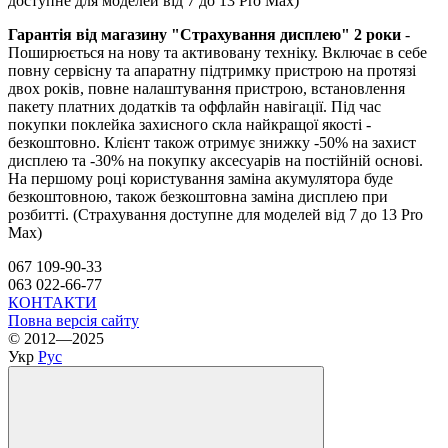
доступне для моделей від 7 до 13 Pro Max)
Гарантія від магазину "Страхування дисплею" 2 роки
-
Поширюється на нову та активовану техніку. Включає в себе
повну сервісну та апаратну підтримку пристрою на протязі
двох років, повне налаштування пристрою, встановлення
пакету платних додатків та оффлайн навігації. Під час
покупки поклейка захисного скла найкращої якості -
безкоштовно. Клієнт також отримує знижку -50% на захист
дисплею та -30% на покупку аксесуарів на постійній основі.
На першому році користування заміна акумулятора буде
безкоштовною, також безкоштовна заміна дисплею при
розбитті. (Страхування доступне для моделей від 7 до 13 Pro
Max)
067 109-90-33
063 022-66-77
КОНТАКТИ
Повна версія сайту
© 2012—2025
Укр
Рус