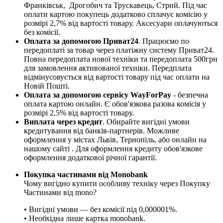
Франківськ, Дрогобич та Трускавець, Стрий. Під час
оплати картою покупець додатково сплачує комісію у
розмірі 2,7% від вартості товару. Аксесуари оплачуються
без комісії.
Оплата за допомогою Приват24
. Працюємо по
передоплаті за товар через платіжну систему Приват24.
Повна передоплата нової техніки та передоплата 500грн
для замовлення активованої техніки. Передплата
відмінусовується від вартості товару під час оплати на
Новій Пошті.
Оплата за допомогою сервісу WayForPay
- безпечна
оплата картою онлайн. Є обов'язкова разова комісія у
розмірі 2,5% від вартості товару.
Виплата через кредит
. Обирайте вигідні умови
кредитування від банків-партнерів. Можливе
оформлення у містах Львів, Тернопіль, або онлайн на
нашому сайті . Для оформлення кредиту обов'язкове
оформлення додаткової річної гарантії.
Покупка частинами від Monobank
Чому вигідно купити особливу техніку через Покупку
Частинами від mono?
• Вигідні умови — без комісії під 0,000001%.
• Необхідна лише картка monobank.