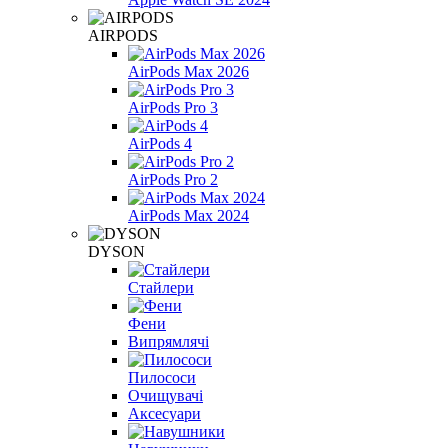
AIRPODS
AirPods Max 2026
AirPods Pro 3
AirPods 4
AirPods Pro 2
AirPods Max 2024
DYSON
Стайлери
Фени
Випрямлячі
Пилососи
Очищувачі
Аксесуари