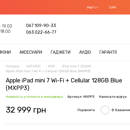
Укр
Рус
UAH
067 109-90-33
 19:00
18:00
063 022-66-77
ФОНИ
АКСЕСУАРИ
ГАДЖЕТИ
АУДІО
ГАРАНТІЇ
Головна
КАТАЛОГ
iPAD
iPad mini 7 (2024)
Apple iPad mini 7 Wi-Fi + Cellular 128GB Blue (MXPP3)
Apple iPad mini 7 Wi-Fi + Cellular 128GB Blue
(MXPP3)
Наявність уточняти в менеджера
Артикул: MXPP3
Написати відгук
32 999 грн
Порівняти
В бажання