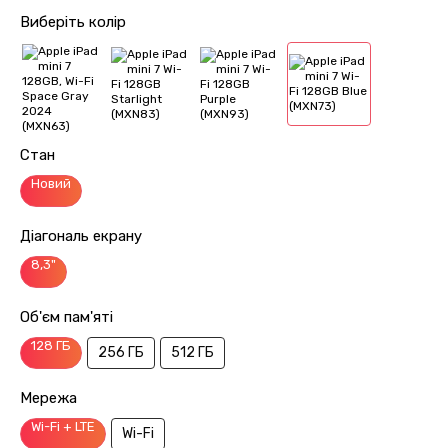
Виберіть колір
Стан
Новий
Діагональ екрану
8,3"
Об'єм пам'яті
128 ГБ
256 ГБ
512 ГБ
Мережа
Wi-Fi + LTE
Wi-Fi