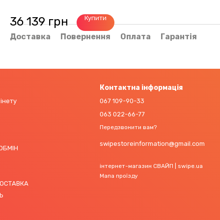
Купити
36 139 грн
Доставка
Повернення
Оплата
Гарантія
Контактна інформація
бінету
067 109-90-33
063 022-66-77
Передзвонити вам?
swipestoreinformation@gmail.com
 ОБМІН
інтернет-магазин СВАЙП | swipe.ua
Мапа проїзду
ДОСТАВКА
Ь