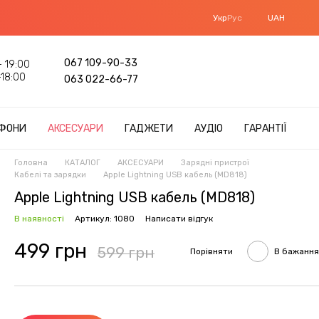
Укр
Рус
UAH
067 109-90-33
 19:00
18:00
063 022-66-77
ФОНИ
АКСЕСУАРИ
ГАДЖЕТИ
АУДІО
ГАРАНТІЇ
Головна
КАТАЛОГ
АКСЕСУАРИ
Зарядні пристрої
Кабелі та зарядки
Apple Lightning USB кабель (MD818)
Apple Lightning USB кабель (MD818)
В наявності
Артикул: 1080
Написати відгук
499 грн
599 грн
Порівняти
В бажання