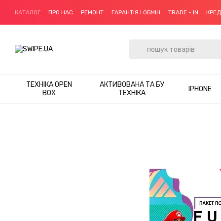
Перейти до основного контенту
КАТАЛОГ
ПРО НАС
РЕМОНТ
ГАРАНТІЯ І ОБМІН
TRADE - IN
КРЕ
ТЕХНІКА OPEN
АКТИВОВАНА ТА БУ
IPHONE
BOX
ТЕХНІКА