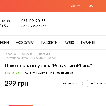
Укр
Рус
UAH
067 109-90-33
 19:00
18:00
063 022-66-77
ФОНИ
АКСЕСУАРИ
ГАДЖЕТИ
АУДІО
ГАРАНТІЇ
Головна
КАТАЛОГ
Послуги
Пакет налаштувань "Розумний iPhone"
Пакет налаштувань "Розумний iPhone"
В наявності
Артикул: CLIPH1
Написати відгук
299 грн
Порівняти
В бажання