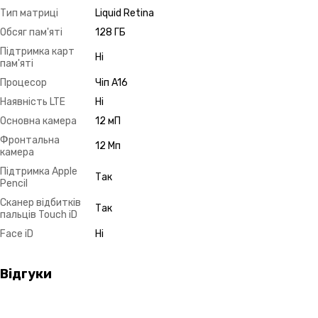
Тип матриці
Liquid Retina
Обсяг пам'яті
128 ГБ
Підтримка карт
Ні
пам'яті
Процесор
Чіп A16
Наявність LTE
Ні
Основна камера
12 мП
Фронтальна
12 Мп
камера
Підтримка Apple
Так
Pencil
Сканер відбитків
Так
пальців Touch iD
Face iD
Ні
Відгуки