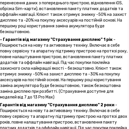
перенесення даних з попереднього пристрою, відновлення іOS,
обрізка Sim-карти), встановлення пакету платних додатків та
оффлайн навігації. Клієнт також отримує знижку -50% на захист
дисплею та -20% на покупку аксесуарів на постійній основі. На
першому році користування заміна акумулятора буде
безкоштовною.
- Гарантія від магазину "Страхування дисплею" 1 рік
-
Поширюється на нову та активовану техніку. Включає в себе
повну сервісну та апаратну підтримку пристрою на протязі року,
повне налаштування пристрою, встановлення пакету платних
додатків та оффлайн навігації. Під час покупки поклейка
захисного скла найкращої якості - безкоштовно. Клієнт також
отримує знижку -50% на захист дисплею та -30% на покупку
аксесуарів на постійній основі. На першому році користування
заміна акумулятора буде безкоштовною, також безкоштовна
заміна дисплею при розбитті. (Страхування доступне для
моделей від 7 до 13 Pro Max)
Гарантія від магазину "Страхування дисплею" 2 роки
-
Поширюється на нову та активовану техніку. Включає в себе
повну сервісну та апаратну підтримку пристрою на протязі двох
років, повне налаштування пристрою, встановлення пакету
платних додатків та оффлайн навігації. Під час покупки поклейка