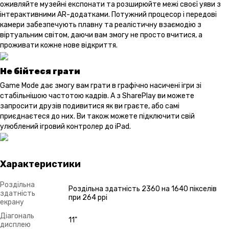
оживляйте музейні експонати та розширюйте межі своєї уяви з
інтерактивними AR-додатками. Потужний процесор і передові
камери забезпечують плавну та реалістичну взаємодію з
віртуальним світом, даючи вам змогу не просто вчитися, а
проживати кожне нове відкриття.
Не бійтеся грати
Game Mode дає змогу вам грати в графічно насичені ігри зі
стабільнішою частотою кадрів. А з SharePlay ви можете
запросити друзів подивитися як ви граєте, або самі
приєднаєтеся до них. Ви також можете підключити свій
улюблений ігровий контролер до iPad.
Характеристики
Роздільна
Роздільна здатність 2360 на 1640 пікселів
здатність
при 264 ppi
екрану
Діагональ
11"
дисплею