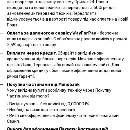
за товар через платіжну систему Приват24. Повна
передоплата нової техніки та передоплата 500грн для
замовлення активованої техніки. Передплата
відмінусовується від вартості товару під час оплати на Новій
Пошті.
Оплата за допомогою сервісу WayForPay
- безпечна
оплата картою онлайн. Є обов'язкова разова комісія у розмірі
2,5% від вартості товару.
Виплата через кредит
. Обирайте вигідні умови
кредитування від банків-партнерів. Можливе оформлення у
містах Львів, Тернопіль, або онлайн на нашому сайті . Для
оформлення кредиту обов'язкове оформлення додаткової
річної гарантії.
Покупка частинами від Monobank
Чому вигідно купити особливу техніку через Покупку
Частинами від mono?
• Вигідні умови — без комісії під 0,000001%.
• Необхідна лише картка monobank.
• Миттєве оформлення в фізичному чи інтернет-магазині
Cвайп
.
Вимоги для оформлення Покупки Частинами від