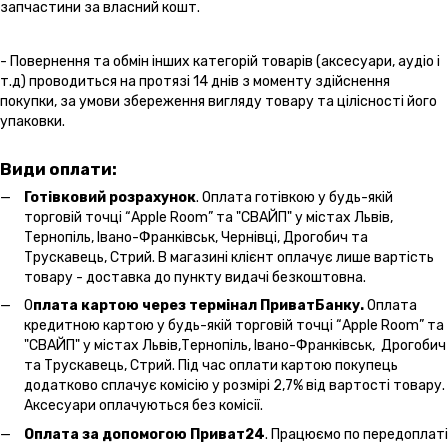
запчастини за власний кошт.
- Повернення та обмін інших категорій товарів (аксесуари, аудіо і
т.д) проводиться на протязі 14 днів з моменту здійснення
покупки, за умови збереження вигляду товару та цілісності його
упаковки.
Види оплати:
Готівковий розрахунок
. Оплата готівкою у будь-якій
торговій точці “Apple Room” та "СВАЙП" у містах Львів,
Тернопіль, Івано-Франківськ, Чернівці, Дрогобич та
Трускавець, Стрий. В магазині клієнт оплачує лише вартість
товару - доставка до пункту видачі безкоштовна.
О
плата картою через термінал ПриватБанку.
Оплата
кредитною картою у будь-якій торговій точці “Apple Room” та
"СВАЙП" у містах Львів,Тернопіль, Івано-Франківськ, Дрогобич
та Трускавець, Стрий. Під час оплати картою покупець
додатково сплачує комісію у розмірі 2,7% від вартості товару.
Аксесуари оплачуються без комісії.
Оплата за допомогою Приват24
. Працюємо по передоплаті