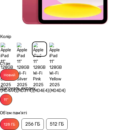
Колір
Стан
Новий
Діагональ екрану
11''
Об'єм пам'яті
256 ГБ
512 ГБ
128 ГБ