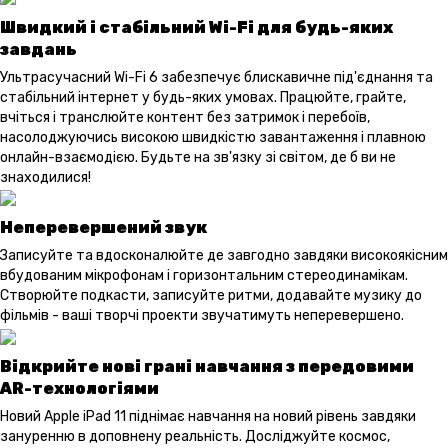
Швидкий і стабільний Wi-Fi для будь-яких
завдань
Ультрасучасний Wi-Fi 6 забезпечує блискавичне під'єднання та
стабільний інтернет у будь-яких умовах. Працюйте, грайте,
вчіться і транслюйте контент без затримок і перебоїв,
насолоджуючись високою швидкістю завантаження і плавною
онлайн-взаємодією. Будьте на зв'язку зі світом, де б ви не
знаходилися!
Неперевершений звук
Записуйте та вдосконалюйте де завгодно завдяки високоякісним
вбудованим мікрофонам і горизонтальним стереодинамікам.
Створюйте подкасти, записуйте ритми, додавайте музику до
фільмів - ваші творчі проекти звучатимуть неперевершено.
Відкрийте нові грані навчання з передовими
AR-технологіями
Новий Apple iPad 11 піднімає навчання на новий рівень завдяки
зануренню в доповнену реальність. Досліджуйте космос,