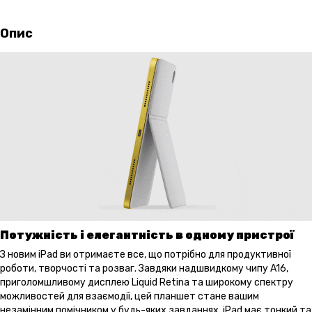
Опис
Потужність і елегантність в одному пристрої
З новим iPad ви отримаєте все, що потрібно для продуктивної
роботи, творчості та розваг. Завдяки надшвидкому чипу A16,
приголомшливому дисплею Liquid Retina та широкому спектру
можливостей для взаємодії, цей планшет стане вашим
незамінним помічником у будь-яких завданнях. iPad має тонкий та