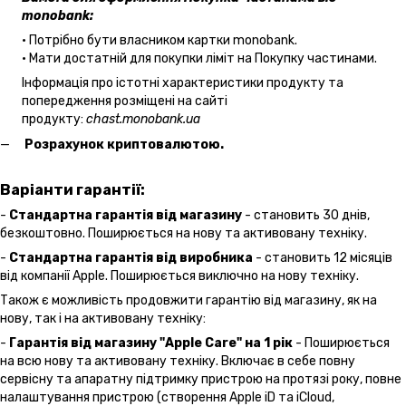
monobank:
• Потрібно бути власником картки monobank.
• Мати достатній для покупки ліміт на Покупку частинами.
Інформація про істотні характеристики продукту та
попередження розміщені на сайті
продукту:
chast.monobank.ua
Розрахунок криптовалютою.
Варіанти гарантії:
-
Стандартна гарантія від магазину
- становить 30 днів,
безкоштовно. Поширюється на нову та активовану техніку.
-
Стандартна гарантія від виробника
- становить 12 місяців
від компанії Apple. Поширюється виключно на нову техніку.
Також є можливість продовжити гарантію від магазину, як на
нову, так і на активовану техніку:
-
Гарантія від магазину "Apple Care" на 1 рік
- Поширюється
на всю нову та активовану техніку. Включає в себе повну
сервісну та апаратну підтримку пристрою на протязі року, повне
налаштування пристрою (створення Apple iD та iCloud,