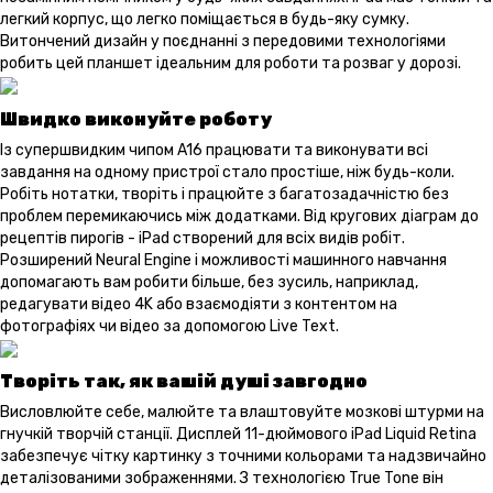
легкий корпус, що легко поміщається в будь-яку сумку.
Витончений дизайн у поєднанні з передовими технологіями
робить цей планшет ідеальним для роботи та розваг у дорозі.
Швидко виконуйте роботу
Із супершвидким чипом A16 працювати та виконувати всі
завдання на одному пристрої стало простіше, ніж будь-коли.
Робіть нотатки, творіть і працюйте з багатозадачністю без
проблем перемикаючись між додатками. Від кругових діаграм до
рецептів пирогів - iPad створений для всіх видів робіт.
Розширений Neural Engine і можливості машинного навчання
допомагають вам робити більше, без зусиль, наприклад,
редагувати відео 4K або взаємодіяти з контентом на
фотографіях чи відео за допомогою Live Text.
Творіть так, як вашій душі завгодно
Висловлюйте себе, малюйте та влаштовуйте мозкові штурми на
гнучкій творчій станції. Дисплей 11-дюймового iPad Liquid Retina
забезпечує чітку картинку з точними кольорами та надзвичайно
деталізованими зображеннями. З технологією True Tone він