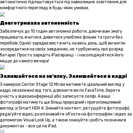
автоматично підлаштовується під навколишнє освітлення для
комфортного перегляду в будь-яких умовах.
Довготривала автономність
Забезпечує до 10 годин автономної роботи, даючи вам змогу
працювати, вчитися, дивитися улюблені фільми та грати без
перебоїв. Однієї зарядки вистачить на весь день, щоб ви могли
зосередитися на своїх завданнях, не турбуючись про розряд
батареї. Просто зарядіть iPad вранці - і насолоджуйтеся його
міццю до самого вечора!
Залишайтеся на зв'язку. Залишайтеся в кадрі
З камерою Center Stage 12 Мп ви матимете ідеальний вигляд у
кадрі, незалежно від того, дзвоните ви по FaceTime, берете
участь у відеоконференції або записуєте селфі. А ваші
фотографії матимуть ще більш природний і приголомшливий
вигляд зі Smart HDR 4. Знімайте контент, ретушуйте фотографії,
редагуйте відео, розпізнавайте об'єкти на фотографіях і відео за
допомогою Visual Look Up, а також скануйте і робіть позначки в
документах - все це на iPad.