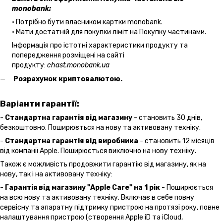
monobank:
• Потрібно бути власником картки monobank.
• Мати достатній для покупки ліміт на Покупку частинами.
Інформація про істотні характеристики продукту та
попередження розміщені на сайті
продукту:
chast.monobank.ua
Розрахунок криптовалютою.
Варіанти гарантії:
-
Стандартна гарантія від магазину
- становить 30 днів,
безкоштовно. Поширюється на нову та активовану техніку.
-
Стандартна гарантія від виробника
- становить 12 місяців
від компанії Apple. Поширюється виключно на нову техніку.
Також є можливість продовжити гарантію від магазину, як на
нову, так і на активовану техніку:
-
Гарантія від магазину "Apple Care" на 1 рік
- Поширюється
на всю нову та активовану техніку. Включає в себе повну
сервісну та апаратну підтримку пристрою на протязі року, повне
налаштування пристрою (створення Apple iD та iCloud,