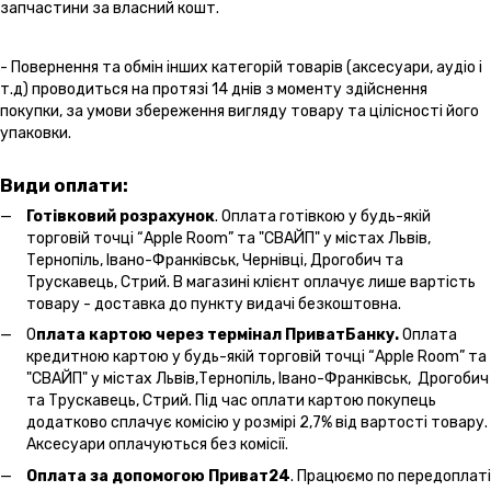
запчастини за власний кошт.
- Повернення та обмін інших категорій товарів (аксесуари, аудіо і
т.д) проводиться на протязі 14 днів з моменту здійснення
покупки, за умови збереження вигляду товару та цілісності його
упаковки.
Види оплати:
Готівковий розрахунок
. Оплата готівкою у будь-якій
торговій точці “Apple Room” та "СВАЙП" у містах Львів,
Тернопіль, Івано-Франківськ, Чернівці, Дрогобич та
Трускавець, Стрий. В магазині клієнт оплачує лише вартість
товару - доставка до пункту видачі безкоштовна.
О
плата картою через термінал ПриватБанку.
Оплата
кредитною картою у будь-якій торговій точці “Apple Room” та
"СВАЙП" у містах Львів,Тернопіль, Івано-Франківськ, Дрогобич
та Трускавець, Стрий. Під час оплати картою покупець
додатково сплачує комісію у розмірі 2,7% від вартості товару.
Аксесуари оплачуються без комісії.
Оплата за допомогою Приват24
. Працюємо по передоплаті