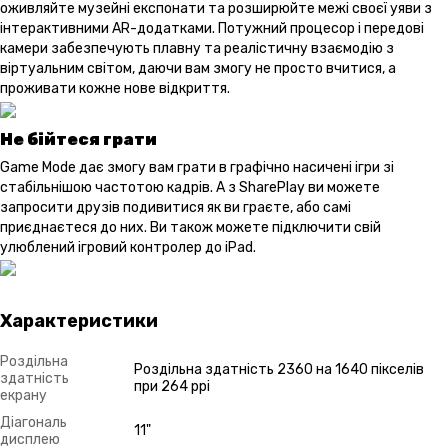
оживляйте музейні експонати та розширюйте межі своєї уяви з
інтерактивними AR-додатками. Потужний процесор і передові
камери забезпечують плавну та реалістичну взаємодію з
віртуальним світом, даючи вам змогу не просто вчитися, а
проживати кожне нове відкриття.
Не бійтеся грати
Game Mode дає змогу вам грати в графічно насичені ігри зі
стабільнішою частотою кадрів. А з SharePlay ви можете
запросити друзів подивитися як ви граєте, або самі
приєднаєтеся до них. Ви також можете підключити свій
улюблений ігровий контролер до iPad.
Характеристики
Роздільна
Роздільна здатність 2360 на 1640 пікселів
здатність
при 264 ppi
екрану
Діагональ
11"
дисплею