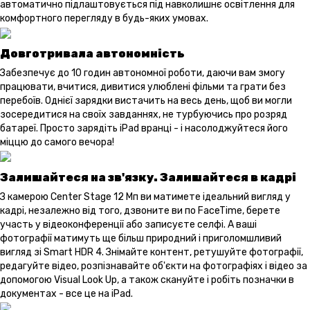
автоматично підлаштовується під навколишнє освітлення для
комфортного перегляду в будь-яких умовах.
Довготривала автономність
Забезпечує до 10 годин автономної роботи, даючи вам змогу
працювати, вчитися, дивитися улюблені фільми та грати без
перебоїв. Однієї зарядки вистачить на весь день, щоб ви могли
зосередитися на своїх завданнях, не турбуючись про розряд
батареї. Просто зарядіть iPad вранці - і насолоджуйтеся його
міццю до самого вечора!
Залишайтеся на зв'язку. Залишайтеся в кадрі
З камерою Center Stage 12 Мп ви матимете ідеальний вигляд у
кадрі, незалежно від того, дзвоните ви по FaceTime, берете
участь у відеоконференції або записуєте селфі. А ваші
фотографії матимуть ще більш природний і приголомшливий
вигляд зі Smart HDR 4. Знімайте контент, ретушуйте фотографії,
редагуйте відео, розпізнавайте об'єкти на фотографіях і відео за
допомогою Visual Look Up, а також скануйте і робіть позначки в
документах - все це на iPad.