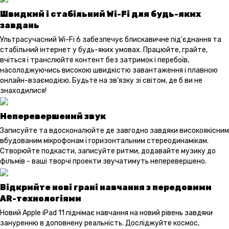
Швидкий і стабільний Wi-Fi для будь-яких
завдань
Ультрасучасний Wi-Fi 6 забезпечує блискавичне під'єднання та
стабільний інтернет у будь-яких умовах. Працюйте, грайте,
вчіться і транслюйте контент без затримок і перебоїв,
насолоджуючись високою швидкістю завантаження і плавною
онлайн-взаємодією. Будьте на зв'язку зі світом, де б ви не
знаходилися!
Неперевершений звук
Записуйте та вдосконалюйте де завгодно завдяки високоякісним
вбудованим мікрофонам і горизонтальним стереодинамікам.
Створюйте подкасти, записуйте ритми, додавайте музику до
фільмів - ваші творчі проекти звучатимуть неперевершено.
Відкрийте нові грані навчання з передовими
AR-технологіями
Новий Apple iPad 11 піднімає навчання на новий рівень завдяки
зануренню в доповнену реальність. Досліджуйте космос,