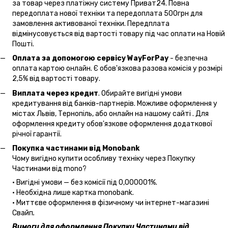
за товар через платіжну систему Приват24. Повна
передоплата нової техніки та передоплата 500грн для
замовлення активованої техніки. Передплата
відмінусовується від вартості товару під час оплати на Новій
Пошті.
Оплата за допомогою сервісу WayForPay
- безпечна
оплата картою онлайн. Є обов'язкова разова комісія у розмірі
2,5% від вартості товару.
Виплата через кредит
. Обирайте вигідні умови
кредитування від банків-партнерів. Можливе оформлення у
містах Львів, Тернопіль, або онлайн на нашому сайті . Для
оформлення кредиту обов'язкове оформлення додаткової
річної гарантії.
Покупка частинами від Monobank
Чому вигідно купити особливу техніку через Покупку
Частинами від mono?
• Вигідні умови — без комісії під 0,000001%.
• Необхідна лише картка monobank.
• Миттєве оформлення в фізичному чи інтернет-магазині
Cвайп
.
Вимоги для оформлення Покупки Частинами від