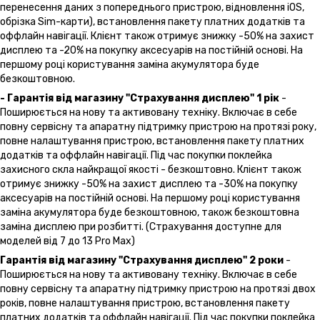
перенесення даних з попереднього пристрою, відновлення іOS,
обрізка Sim-карти), встановлення пакету платних додатків та
оффлайн навігації. Клієнт також отримує знижку -50% на захист
дисплею та -20% на покупку аксесуарів на постійній основі. На
першому році користування заміна акумулятора буде
безкоштовною.
- Гарантія від магазину "Страхування дисплею" 1 рік
-
Поширюється на нову та активовану техніку. Включає в себе
повну сервісну та апаратну підтримку пристрою на протязі року,
повне налаштування пристрою, встановлення пакету платних
додатків та оффлайн навігації. Під час покупки поклейка
захисного скла найкращої якості - безкоштовно. Клієнт також
отримує знижку -50% на захист дисплею та -30% на покупку
аксесуарів на постійній основі. На першому році користування
заміна акумулятора буде безкоштовною, також безкоштовна
заміна дисплею при розбитті. (Страхування доступне для
моделей від 7 до 13 Pro Max)
Гарантія від магазину "Страхування дисплею" 2 роки
-
Поширюється на нову та активовану техніку. Включає в себе
повну сервісну та апаратну підтримку пристрою на протязі двох
років, повне налаштування пристрою, встановлення пакету
платних додатків та оффлайн навігації. Під час покупки поклейка