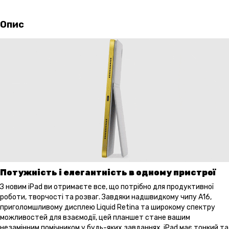
Опис
Потужність і елегантність в одному пристрої
З новим iPad ви отримаєте все, що потрібно для продуктивної
роботи, творчості та розваг. Завдяки надшвидкому чипу A16,
приголомшливому дисплею Liquid Retina та широкому спектру
можливостей для взаємодії, цей планшет стане вашим
незамінним помічником у будь-яких завданнях. iPad має тонкий та