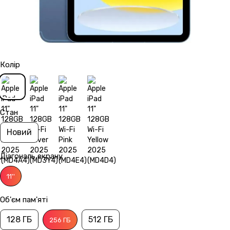
Колір
Стан
Новий
Діагональ екрану
11''
Об'єм пам'яті
128 ГБ
512 ГБ
256 ГБ