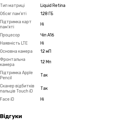
Тип матриці
Liquid Retina
Обсяг пам'яті
128 ГБ
Підтримка карт
Ні
пам'яті
Процесор
Чіп A16
Наявність LTE
Ні
Основна камера
12 мП
Фронтальна
12 Мп
камера
Підтримка Apple
Так
Pencil
Сканер відбитків
Так
пальців Touch iD
Face iD
Ні
Відгуки