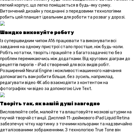
легкий корпус, що легко поміщається в будь-яку сумку.
Витончений дизайн у поєднанні з передовими технологіями
робить цей планшет ідеальним для роботи та розваг у дорозі.
Швидко виконуйте роботу
Із супершвидким чипом A16 працювати та виконувати всі
завдання на одному пристрої стало простіше, ніж будь-коли.
Робіть нотатки, творіть і працюйте з багатозадачністю без
проблем перемикаючись між додатками. Від кругових діаграм до
рецептів пирогів - iPad створений для всіх видів робіт.
Розширений Neural Engine і можливості машинного навчання
допомагають вам робити більше, без зусиль, наприклад,
редагувати відео 4K або взаємодіяти з контентом на
фотографіях чи відео за допомогою Live Text.
Творіть так, як вашій душі завгодно
Висловлюйте себе, малюйте та влаштовуйте мозкові штурми на
гнучкій творчій станції. Дисплей 11-дюймового iPad Liquid Retina
забезпечує чітку картинку з точними кольорами та надзвичайно
деталізованими зображеннями. З технологією True Tone він