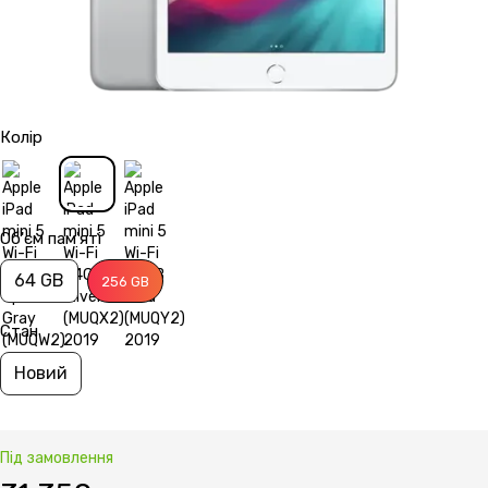
Колір
Об'єм пам'яті
64 GB
256 GB
Стан
Новий
Під замовлення