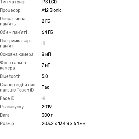
Тип матриці
IPS LCD
Процесор
A12 Bionic
Оперативна
2 ГБ
пам'ять
Об'єм пам'яті
64 ГБ
Підтримка карт
Ні
пам'яті
Основна камера
8 мП
Фронтальна
7 мП
камера
Bluetooth
5.0
Сканер відбитків
Так
пальців Touch iD
Face iD
Ні
Рік випуску
2019
Вага
300 г
Розмір
203,2 x 134,8 x 6,1 мм