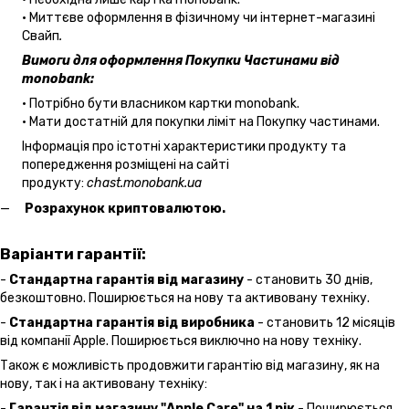
• Миттєве оформлення в фізичному чи інтернет-магазині
Cвайп
.
Вимоги для оформлення Покупки Частинами від
monobank:
• Потрібно бути власником картки monobank.
• Мати достатній для покупки ліміт на Покупку частинами.
Інформація про істотні характеристики продукту та
попередження розміщені на сайті
продукту:
chast.monobank.ua
Розрахунок криптовалютою.
Варіанти гарантії:
-
Стандартна гарантія від магазину
- становить 30 днів,
безкоштовно. Поширюється на нову та активовану техніку.
-
Стандартна гарантія від виробника
- становить 12 місяців
від компанії Apple. Поширюється виключно на нову техніку.
Також є можливість продовжити гарантію від магазину, як на
нову, так і на активовану техніку:
-
Гарантія від магазину "Apple Care" на 1 рік
- Поширюється