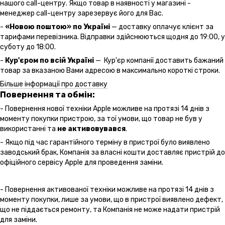
нашого call-центру. Якщо товар в наявності у магазині -
менеджер call-центру зарезервує його для Вас.
-
«Новою поштою» по Україні
— доставку оплачує клієнт за
тарифами перевізника. Відправки здійснюються щодня до 19:00, у
суботу до 18:00.
-
Кур'єром по всій Україні
— Кур'єр компанії доставить бажаний
товар за вказаною Вами адресою в максимально короткі строки.
Більше інформації про доставку
Повернення та обмін:
- Повернення нової техніки Apple можливе на протязі 14 днів з
моменту покупки пристрою, за тої умови, що товар не був у
використанні та
не активовувався
.
- Якщо під час гарантійного терміну в пристрої було виявлено
заводський брак, Компанія за власні кошти доставляє пристрій до
офіційного сервісу Apple для проведення заміни.
- Повернення активованої техніки можливе на протязі 14 днів з
моменту покупки, лише за умови, що в пристрої виявлено дефект,
що не піддається ремонту, та Компанія не може надати пристрій
для заміни.