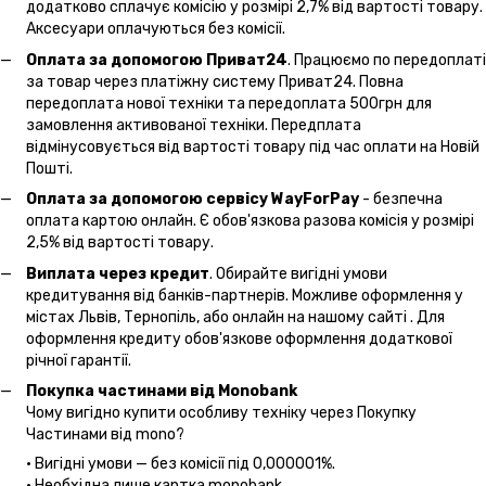
додатково сплачує комісію у розмірі 2,7% від вартості товару.
Аксесуари оплачуються без комісії.
Оплата за допомогою Приват24
. Працюємо по передоплаті
за товар через платіжну систему Приват24. Повна
передоплата нової техніки та передоплата 500грн для
замовлення активованої техніки. Передплата
відмінусовується від вартості товару під час оплати на Новій
Пошті.
Оплата за допомогою сервісу WayForPay
- безпечна
оплата картою онлайн. Є обов'язкова разова комісія у розмірі
2,5% від вартості товару.
Виплата через кредит
. Обирайте вигідні умови
кредитування від банків-партнерів. Можливе оформлення у
містах Львів, Тернопіль, або онлайн на нашому сайті . Для
оформлення кредиту обов'язкове оформлення додаткової
річної гарантії.
Покупка частинами від Monobank
Чому вигідно купити особливу техніку через Покупку
Частинами від mono?
• Вигідні умови — без комісії під 0,000001%.
• Необхідна лише картка monobank.