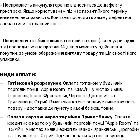
- Несправність аккумулятора, не відноситься до дефекту
пристрою. Якщо користувачем під час гарантійного терміну
виявлено несправність, Компанія проводить заміну дефектної
запчастини за власний кошт.
- Повернення та обмін інших категорій товарів (аксесуари, аудіо і
т.д) проводиться на протязі 14 днів з моменту здійснення
покупки, за умови збереження вигляду товару та цілісності його
упаковки.
Види оплати:
Готівковий розрахунок
. Оплата готівкою у будь-якій
торговій точці “Apple Room” та "СВАЙП" у містах Львів,
Тернопіль, Івано-Франківськ, Чернівці, Дрогобич та
Трускавець, Стрий. В магазині клієнт оплачує лише вартість
товару - доставка до пункту видачі безкоштовна.
О
плата картою через термінал ПриватБанку.
Оплата
кредитною картою у будь-якій торговій точці “Apple Room” та
"СВАЙП" у містах Львів,Тернопіль, Івано-Франківськ, Дрогобич
та Трускавець, Стрий. Під час оплати картою покупець