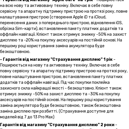
на всю нову та активовану техніку. Включає в себе повну
сервісну та апаратну підтримку пристрою на протязі року, повне
налаштування пристрою (створення Apple iD та iCloud,
перенесення даних з попереднього пристрою, відновлення іOS,
обрізка Sim-карти), встановлення пакету платних додатків та
оффлайн навігації. Клієнт також отримує знижку -50% на захист
дисплею та -20% на покупку аксесуарів на постійній основі. На
першому році користування заміна акумулятора буде
безкоштовною.
- Гарантія від магазину "Страхування дисплею" 1 рік
-
Поширюється на нову та активовану техніку. Включає в себе
повну сервісну та апаратну підтримку пристрою на протязі року,
повне налаштування пристрою, встановлення пакету платних
додатків та оффлайн навігації. Під час покупки поклейка
захисного скла найкращої якості - безкоштовно. Клієнт також
отримує знижку -50% на захист дисплею та -30% на покупку
аксесуарів на постійній основі. На першому році користування
заміна акумулятора буде безкоштовною, також безкоштовна
заміна дисплею при розбитті. (Страхування доступне для
моделей від 7 до 13 Pro Max)
Гарантія від магазину "Страхування дисплею" 2 роки
-