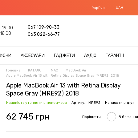
Укр
Рус
UAH
067 109-90-33
 19:00
18:00
063 022-66-77
ФОНИ
АКСЕСУАРИ
ГАДЖЕТИ
АУДІО
ГАРАНТІЇ
Головна
КАТАЛОГ
MAC
MacBook Air
Apple MacBook Air 13 with Retina Display Space Gray (MRE92) 2018
Apple MacBook Air 13 with Retina Display
Space Gray (MRE92) 2018
Наявність уточняти в менеджера
Артикул: MRE92
Написати відгук
62 745 грн
Порівняти
В бажання