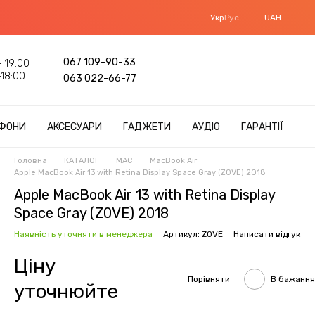
Укр
Рус
UAH
067 109-90-33
 19:00
18:00
063 022-66-77
ФОНИ
АКСЕСУАРИ
ГАДЖЕТИ
АУДІО
ГАРАНТІЇ
Головна
КАТАЛОГ
MAC
MacBook Air
Apple MacBook Air 13 with Retina Display Space Gray (Z0VE) 2018
Apple MacBook Air 13 with Retina Display
Space Gray (Z0VE) 2018
Наявність уточняти в менеджера
Артикул: Z0VE
Написати відгук
Ціну
Порівняти
В бажання
уточнюйте