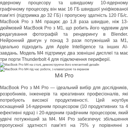
ядерному процесору та швидшому 10-ядерному
графічному процесору, він має 16 ГБ швидшої уніфікованої
пам’яті (підтримка до 32 ГБ) і пропускну здатність 120 ГБ/с.
MacBook Pro з M4 працює до 1,8 раза швидше, ніж 13-
дюймовий MacBook Pro з M1, що робить його чудовим для
редагування фотографій та рендерингу в Blender.
Нейронний двигун у понад 3 рази потужніший за M1,
ідеально підходить для Apple Intelligence та інших AI-
завдань. Модель M4 підтримує два зовнішні дисплеї та має
три порти Thunderbolt 4 для підключення периферії.
M4 Pro
MacBook Pro з M4 Pro — ідеальний вибір для дослідників,
розробників, інженерів та креативних професіоналів, які
потребують високої продуктивності. Цей ноутбук
оснащений 14-ядерним процесором (10 продуктивних та 4
ефективні ядра) і 20-ядерним графічним процесором, який
удвічі потужніший за M4. M4 Pro забезпечує збільшення
пропускної здатності пам’яті на 75% у порівнянні з