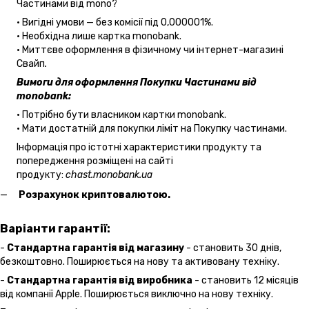
Частинами від mono?
• Вигідні умови — без комісії під 0,000001%.
• Необхідна лише картка monobank.
• Миттєве оформлення в фізичному чи інтернет-магазині
Cвайп
.
Вимоги для оформлення Покупки Частинами від
monobank:
• Потрібно бути власником картки monobank.
• Мати достатній для покупки ліміт на Покупку частинами.
Інформація про істотні характеристики продукту та
попередження розміщені на сайті
продукту:
chast.monobank.ua
Розрахунок криптовалютою.
Варіанти гарантії:
-
Стандартна гарантія від магазину
- становить 30 днів,
безкоштовно. Поширюється на нову та активовану техніку.
-
Стандартна гарантія від виробника
- становить 12 місяців
від компанії Apple. Поширюється виключно на нову техніку.