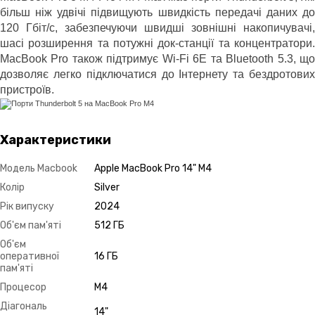
більш ніж удвічі підвищують швидкість передачі даних до
120 Гбіт/с, забезпечуючи швидші зовнішні накопичувачі,
шасі розширення та потужні док-станції та концентратори.
MacBook Pro також підтримує Wi-Fi 6E та Bluetooth 5.3, що
дозволяє легко підключатися до Інтернету та бездротових
пристроїв.
Характеристики
Модель Macbook
Apple MacBook Pro 14" M4
Колір
Silver
Рік випуску
2024
Об'єм пам'яті
512 ГБ
Об'єм
оперативної
16 ГБ
пам'яті
Процесор
М4
Діагональ
14"