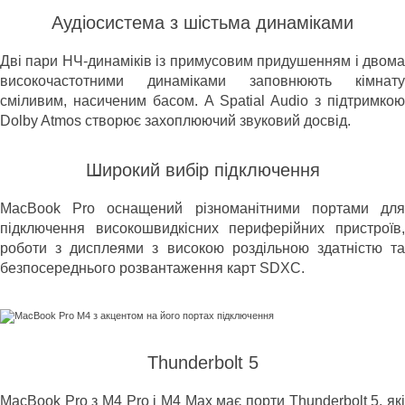
Аудіосистема з шістьма динаміками
Дві пари НЧ-динаміків із примусовим придушенням і двома
високочастотними динаміками заповнюють кімнату
сміливим, насиченим басом. А Spatial Audio з підтримкою
Dolby Atmos створює захоплюючий звуковий досвід.
Широкий вибір підключення
MacBook Pro оснащений різноманітними портами для
підключення високошвидкісних периферійних пристроїв,
роботи з дисплеями з високою роздільною здатністю та
безпосереднього розвантаження карт SDXC.
Thunderbolt 5
MacBook Pro з M4 Pro і M4 Max має порти Thunderbolt 5, які