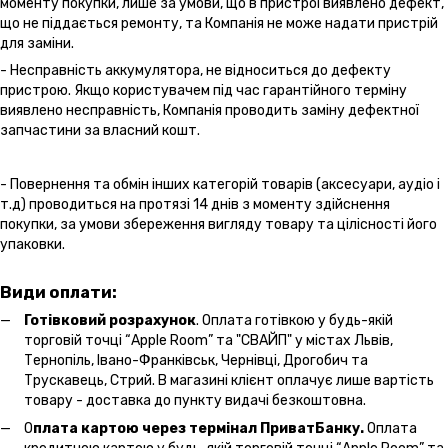
моменту покупки, лише за умови, що в пристрої виявлено дефект,
що не піддається ремонту, та Компанія не може надати пристрій
для заміни.
- Несправність аккумулятора, не відноситься до дефекту
пристрою. Якщо користувачем під час гарантійного терміну
виявлено несправність, Компанія проводить заміну дефектної
запчастини за власний кошт.
- Повернення та обмін інших категорій товарів (аксесуари, аудіо і
т.д) проводиться на протязі 14 днів з моменту здійснення
покупки, за умови збереження вигляду товару та цілісності його
упаковки.
Види оплати:
Готівковий розрахунок
. Оплата готівкою у будь-якій
торговій точці “Apple Room” та "СВАЙП" у містах Львів,
Тернопіль, Івано-Франківськ, Чернівці, Дрогобич та
Трускавець, Стрий. В магазині клієнт оплачує лише вартість
товару - доставка до пункту видачі безкоштовна.
О
плата картою через термінал ПриватБанку.
Оплата