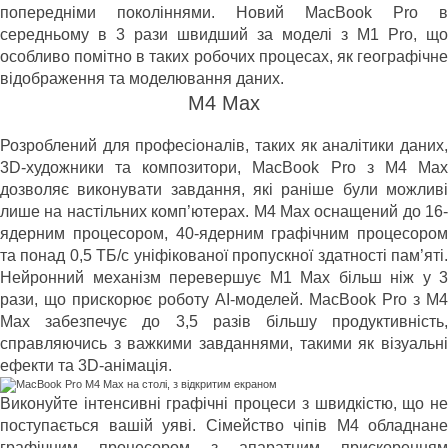
попередніми поколіннями. Новий MacBook Pro в
середньому в 3 рази швидший за моделі з M1 Pro, що
особливо помітно в таких робочих процесах, як географічне
відображення та моделювання даних.
M4 Max
Розроблений для професіоналів, таких як аналітики даних,
3D-художники та композитори, MacBook Pro з M4 Max
дозволяє виконувати завдання, які раніше були можливі
лише на настільних комп’ютерах. M4 Max оснащений до 16-
ядерним процесором, 40-ядерним графічним процесором
та понад 0,5 ТБ/с уніфікованої пропускної здатності пам’яті.
Нейронний механізм перевершує M1 Max більш ніж у 3
рази, що прискорює роботу AI-моделей. MacBook Pro з M4
Max забезпечує до 3,5 разів більшу продуктивність,
справляючись з важкими завданнями, такими як візуальні
ефекти та 3D-анімація.
Виконуйте інтенсивні графічні процеси з швидкістю, що не
поступається вашій уяві. Сімейство чіпів M4 обладнане
графічним процесором з апаратним прискоренням