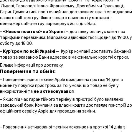
доставку до будь якого магазину "СВАЙП" та "Apple Room" у
Львові, Тернополі, Івано-Франківську, Дрогобичі чи Трускавці,
Стриї. Домовитись про точний час доставки можна з менеджером
нашого call-центру. Якщо товар в наявності у магазині -
менеджер call-центру зарезервує його для Вас.
-
«Новою поштою» по Україні
— доставку оплачує клієнт за
тарифами перевізника. Відправки здійснюються щодня до 19:00, у
суботу до 18:00.
-
Кур'єром по всій Україні
— Кур'єр компанії доставить бажаний
товар за вказаною Вами адресою в максимально короткі строки.
Більше інформації про доставку
Повернення та обмін:
- Повернення нової техніки Apple можливе на протязі 14 днів з
моменту покупки пристрою, за тої умови, що товар не був у
використанні та
не активовувався
.
- Якщо під час гарантійного терміну в пристрої було виявлено
заводський брак, Компанія за власні кошти доставляє пристрій до
офіційного сервісу Apple для проведення заміни.
- Повернення активованої техніки можливе на протязі 14 днів з