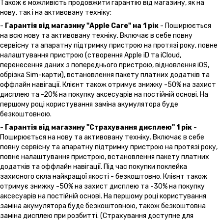
Також є можливість продовжити гарантію від магазину, як на
нову, так і на активовану техніку:
-
Гарантія від магазину "Apple Care" на 1 рік
- Поширюється
на всю нову та активовану техніку. Включає в себе повну
сервісну та апаратну підтримку пристрою на протязі року, повне
налаштування пристрою (створення Apple iD та iCloud,
перенесення даних з попереднього пристрою, відновлення іOS,
обрізка Sim-карти), встановлення пакету платних додатків та
оффлайн навігації. Клієнт також отримує знижку -50% на захист
дисплею та -20% на покупку аксесуарів на постійній основі. На
першому році користування заміна акумулятора буде
безкоштовною.
- Гарантія від магазину "Страхування дисплею" 1 рік
-
Поширюється на нову та активовану техніку. Включає в себе
повну сервісну та апаратну підтримку пристрою на протязі року,
повне налаштування пристрою, встановлення пакету платних
додатків та оффлайн навігації. Під час покупки поклейка
захисного скла найкращої якості - безкоштовно. Клієнт також
отримує знижку -50% на захист дисплею та -30% на покупку
аксесуарів на постійній основі. На першому році користування
заміна акумулятора буде безкоштовною, також безкоштовна
заміна дисплею при розбитті. (Страхування доступне для