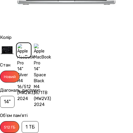
Колір
Стан
Новий
Діагональ дисплею
14"
Об'єм пам'яті
1 ТБ
512 ГБ