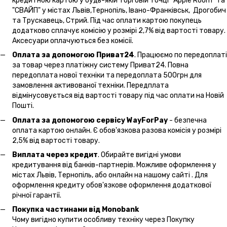
кредитною картою у будь-якій торговій точці “Apple Room” та
"СВАЙП" у містах Львів,Тернопіль, Івано-Франківськ, Дрогобич
та Трускавець, Стрий. Під час оплати картою покупець
додатково сплачує комісію у розмірі 2,7% від вартості товару.
Аксесуари оплачуються без комісії.
Оплата за допомогою Приват24
. Працюємо по передоплаті
за товар через платіжну систему Приват24. Повна
передоплата нової техніки та передоплата 500грн для
замовлення активованої техніки. Передплата
відмінусовується від вартості товару під час оплати на Новій
Пошті.
Оплата за допомогою сервісу WayForPay
- безпечна
оплата картою онлайн. Є обов'язкова разова комісія у розмірі
2,5% від вартості товару.
Виплата через кредит
. Обирайте вигідні умови
кредитування від банків-партнерів. Можливе оформлення у
містах Львів, Тернопіль, або онлайн на нашому сайті . Для
оформлення кредиту обов'язкове оформлення додаткової
річної гарантії.
Покупка частинами від Monobank
Чому вигідно купити особливу техніку через Покупку