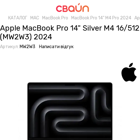
КАТАЛОГ
MAC
MacBook Pro
MacBook Pro 14" M4 Pro 2024
Ap
Apple MacBook Pro 14" Silver M4 16/512
(MW2W3) 2024
Артикул:
MW2W3
Написати відгук