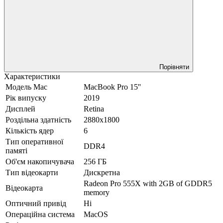
Порівняти
Характеристики
Модель Mac
MacBook Pro 15''
Рік випуску
2019
Дисплей
Retina
Роздільна здатність
2880х1800
Кількість ядер
6
Тип оперативної
DDR4
памяті
Об'єм накопичувача
256 ГБ
Тип відеокарти
Дискретна
Radeon Pro 555X with 2GB of GDDR5
Відеокарта
memory
Оптичний привід
Ні
Операційна система
MacOS