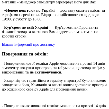
магазині - менеджер call-центру зарезервує його для Вас.
-
«Новою поштою» по Україні
— доставку оплачує клієнт за
тарифами перевізника. Відправки здійснюються щодня до
19:00, у суботу до 18:00.
-
Кур'єром по всій Україні
— Кур'єр компанії доставить
бажаний товар за вказаною Вами адресою в максимально
короткі строки.
Більше інформації про доставку
Повернення та обмін:
- Повернення нової техніки Apple можливе на протязі 14 днів
з моменту покупки пристрою, за тої умови, що товар не був у
використанні та
не активовувався
.
- Якщо під час гарантійного терміну в пристрої було виявлено
заводський брак, Компанія за власні кошти доставляє пристрій
до офіційного сервісу Apple для проведення заміни.
- Повернення активованої техніки можливе на протязі 14 днів