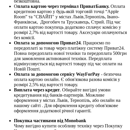
безкоштовна.
О
плата картою через термінал ПриватБанку.
Оплата
кредитною картою у будь-якій торговій точці “Apple
Room” та "СВАЙП" у містах Львів,Тернопіль, Івано-
Франківськ, Дрогобич та Трускавець, Стрий. Під час
оплати картою покупець додатково сплачує комісію у
розмірі 2,7% від вартості товару. Аксесуари оплачуються
без комісії.
Оплата за допомогою Приват24
. Працюємо по
передоплаті за товар через платіжну систему Приват24.
Повна передоплата нової техніки та передоплата 500грн
для замовлення активованої техніки. Передплата
відмінусовується від вартості товару під час оплати на
Новій Пошті.
Оплата за допомогою сервісу WayForPay
- безпечна
оплата картою онлайн. Є обов'язкова разова комісія у
розмірі 2,5% від вартості товару.
Виплата через кредит
. Обирайте вигідні умови
кредитування від банків-партнерів. Можливе
оформлення у містах Львів, Тернопіль, або онлайн на
нашому сайті . Для оформлення кредиту обов'язкове
оформлення додаткової річної гарантії.
Покупка частинами від Monobank
Чому вигідно купити особливу техніку через Покупку