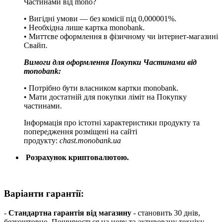
Частинами від mono?
• Вигідні умови — без комісії під 0,000001%.
• Необхідна лише картка monobank.
• Миттєве оформлення в фізичному чи інтернет-магазині
Cвайп
.
Вимоги для оформлення Покупки Частинами від
monobank:
• Потрібно бути власником картки monobank.
• Мати достатній для покупки ліміт на Покупку
частинами.
Інформація про істотні характеристики продукту та
попередження розміщені на сайті
продукту:
chast.monobank.ua
Розрахунок криптовалютою.
Варіанти гарантії:
-
Стандартна гарантія від магазину
- становить 30 днів,
безкоштовно. Поширюється на нову та активовану техніку.