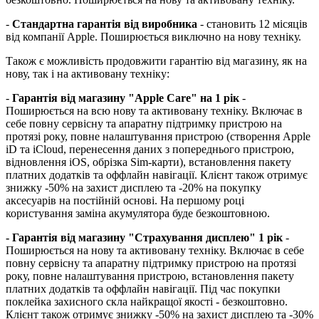
-
Стандартна гарантія від виробника
- становить 12 місяців
від компанії Apple. Поширюється виключно на нову техніку.
Також є можливість продовжити гарантію від магазину, як на
нову, так і на активовану техніку:
-
Гарантія від магазину "Apple Care" на 1 рік
-
Поширюється на всю нову та активовану техніку. Включає в
себе повну сервісну та апаратну підтримку пристрою на
протязі року, повне налаштування пристрою (створення Apple
iD та iCloud, перенесення даних з попереднього пристрою,
відновлення іOS, обрізка Sim-карти), встановлення пакету
платних додатків та оффлайн навігації. Клієнт також отримує
знижку -50% на захист дисплею та -20% на покупку
аксесуарів на постійній основі. На першому році
користування заміна акумулятора буде безкоштовною.
- Гарантія від магазину "Страхування дисплею" 1 рік
-
Поширюється на нову та активовану техніку. Включає в себе
повну сервісну та апаратну підтримку пристрою на протязі
року, повне налаштування пристрою, встановлення пакету
платних додатків та оффлайн навігації. Під час покупки
поклейка захисного скла найкращої якості - безкоштовно.
Клієнт також отримує знижку -50% на захист дисплею та -30%