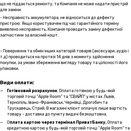
що не піддається ремонту, та Компанія не може надати пристрій
для заміни.
- Несправність аккумулятора, не відноситься до дефекту
пристрою. Якщо користувачем під час гарантійного терміну
виявлено несправність, Компанія проводить заміну дефектної
запчастини за власний кошт.
- Повернення та обмін інших категорій товарів (аксесуари, аудіо і
т.д) проводиться на протязі 14 днів з моменту здійснення
покупки, за умови збереження вигляду товару та цілісності його
упаковки.
Види оплати:
Готівковий розрахунок
. Оплата готівкою у будь-якій
торговій точці “Apple Room” та "СВАЙП" у містах Львів,
Тернопіль, Івано-Франківськ, Чернівці, Дрогобич та
Трускавець, Стрий. В магазині клієнт оплачує лише вартість
товару - доставка до пункту видачі безкоштовна.
О
плата картою через термінал ПриватБанку.
Оплата
кредитною картою у будь-якій торговій точці “Apple Room” та