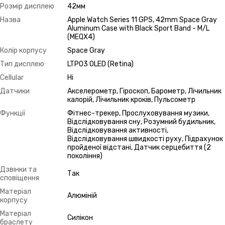
Розмір дисплею
42мм
Назва
Apple Watch Series 11 GPS, 42mm Space Gray
Aluminum Case with Black Sport Band - M/L
(MEQX4)
Колір корпусу
Space Gray
Тип дисплею
LTPO3 OLED (Retina)
Cellular
Ні
Датчики
Акселерометр, Гіроскоп, Барометр, Лічильник
калорій, Лічильник кроків, Пульсометр
Функції
Фітнес-трекер, Прослуховування музики,
Відслідковування сну, Розумний будильник,
Відслідковування активності,
Відслідковування швидкості руху, Підрахунок
пройденої відстані, Датчик серцебиття (2
покоління)
Дзвінки та
Так
сповіщення
Матеріал
Алюміній
корпусу
Матеріал
Силікон
браслету