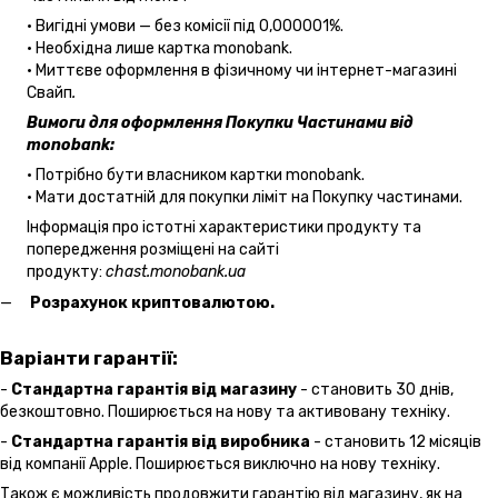
• Вигідні умови — без комісії під 0,000001%.
• Необхідна лише картка monobank.
• Миттєве оформлення в фізичному чи інтернет-магазині
Cвайп
.
Вимоги для оформлення Покупки Частинами від
monobank:
• Потрібно бути власником картки monobank.
• Мати достатній для покупки ліміт на Покупку частинами.
Інформація про істотні характеристики продукту та
попередження розміщені на сайті
продукту:
chast.monobank.ua
Розрахунок криптовалютою.
Варіанти гарантії:
-
Стандартна гарантія від магазину
- становить 30 днів,
безкоштовно. Поширюється на нову та активовану техніку.
-
Стандартна гарантія від виробника
- становить 12 місяців
від компанії Apple. Поширюється виключно на нову техніку.
Також є можливість продовжити гарантію від магазину, як на