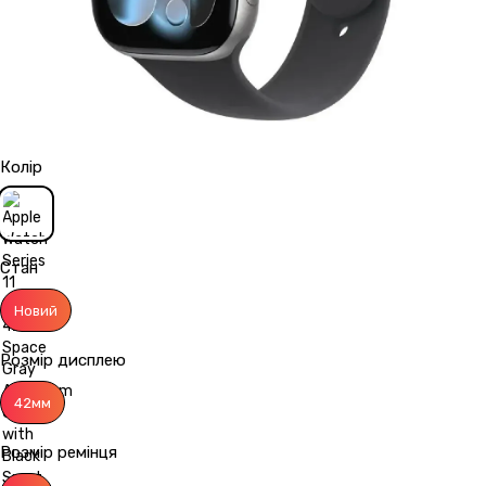
Колір
Стан
Новий
Розмір дисплею
42мм
Розмір ремінця