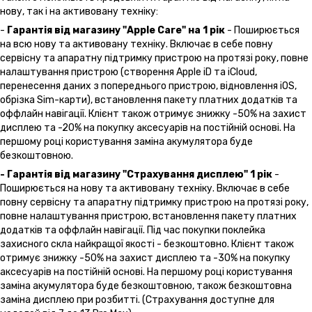
нову, так і на активовану техніку:
-
Гарантія від магазину "Apple Care" на 1 рік
- Поширюється
на всю нову та активовану техніку. Включає в себе повну
сервісну та апаратну підтримку пристрою на протязі року, повне
налаштування пристрою (створення Apple iD та iCloud,
перенесення даних з попереднього пристрою, відновлення іOS,
обрізка Sim-карти), встановлення пакету платних додатків та
оффлайн навігації. Клієнт також отримує знижку -50% на захист
дисплею та -20% на покупку аксесуарів на постійній основі. На
першому році користування заміна акумулятора буде
безкоштовною.
- Гарантія від магазину "Страхування дисплею" 1 рік
-
Поширюється на нову та активовану техніку. Включає в себе
повну сервісну та апаратну підтримку пристрою на протязі року,
повне налаштування пристрою, встановлення пакету платних
додатків та оффлайн навігації. Під час покупки поклейка
захисного скла найкращої якості - безкоштовно. Клієнт також
отримує знижку -50% на захист дисплею та -30% на покупку
аксесуарів на постійній основі. На першому році користування
заміна акумулятора буде безкоштовною, також безкоштовна
заміна дисплею при розбитті. (Страхування доступне для