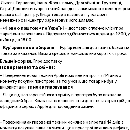
Львові, Тернополі, Івано-Франківську, Дрогобичі чи Трускавці,
Стриї. Домовитись про точний час доставки можна з менеджером
нашого call-центру. Якщо товар в наявності у магазині -
менеджер call-центру зарезервує його для Вас.
-
«Новою поштою» по Україні
— доставку оплачує клієнт за
тарифами перевізника. Відправки здійснюються щодня до 19:00, у
суботу до 18:00.
-
Кур'єром по всій Україні
— Кур'єр компанії доставить бажаний
товар за вказаною Вами адресою в максимально короткі строки.
Більше інформації про доставку
Повернення та обмін:
- Повернення нової техніки Apple можливе на протязі 14 днів з
моменту покупки пристрою, за тої умови, що товар не був у
використанні та
не активовувався
.
- Якщо під час гарантійного терміну в пристрої було виявлено
заводський брак, Компанія за власні кошти доставляє пристрій до
офіційного сервісу Apple для проведення заміни.
- Повернення активованої техніки можливе на протязі 14 днів з
моменту покупки, лише за умови, що в пристрої виявлено дефект,