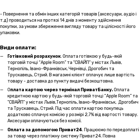
- Повернення та обмін інших категорій товарів (аксесуари, аудіо і
т.д) проводиться на протязі 14 днів з моменту здійснення
покупки, за умови збереження вигляду товару та цілісності його
упаковки.
Види оплати:
Готівковий розрахунок
. Оплата готівкою у будь-якій
торговій точці “Apple Room” та "СВАЙП" у містах Львів,
Тернопіль, Івано-Франківськ, Чернівці, Дрогобич та
Трускавець, Стрий. В магазині клієнт оплачує лише вартість
товару - доставка до пункту видачі безкоштовна.
О
плата картою через термінал ПриватБанку.
Оплата
кредитною картою у будь-якій торговій точці “Apple Room” та
"СВАЙП" у містах Львів,Тернопіль, Івано-Франківськ, Дрогобич
та Трускавець, Стрий. Під час оплати картою покупець
додатково сплачує комісію у розмірі 2,7% від вартості товару.
Аксесуари оплачуються без комісії.
Оплата за допомогою Приват24
. Працюємо по передоплаті
за товар через платіжну систему Приват24. Повна