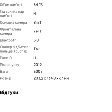
Об'єм пам'яті
64 ГБ
Підтримка карт
Ні
пам'яті
Основна камера
8 мП
Фронтальна
7 мП
камера
Bluetooth
5.0
Сканер відбитків
Так
пальців Touch iD
Face iD
Ні
Рік випуску
2019
Вага
300 г
Розмір
203,2 x 134,8 x 6,1 мм
Відгуки