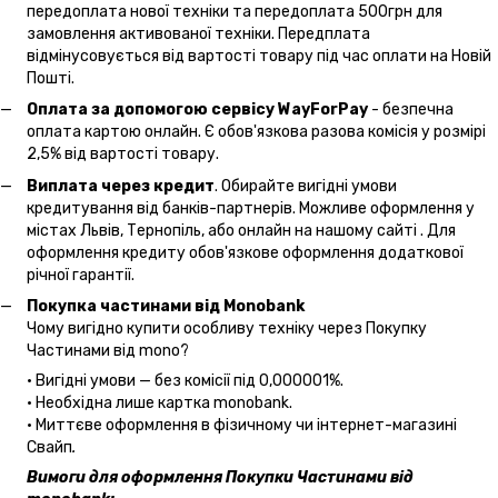
передоплата нової техніки та передоплата 500грн для
замовлення активованої техніки. Передплата
відмінусовується від вартості товару під час оплати на Новій
Пошті.
Оплата за допомогою сервісу WayForPay
- безпечна
оплата картою онлайн. Є обов'язкова разова комісія у розмірі
2,5% від вартості товару.
Виплата через кредит
. Обирайте вигідні умови
кредитування від банків-партнерів. Можливе оформлення у
містах Львів, Тернопіль, або онлайн на нашому сайті . Для
оформлення кредиту обов'язкове оформлення додаткової
річної гарантії.
Покупка частинами від Monobank
Чому вигідно купити особливу техніку через Покупку
Частинами від mono?
• Вигідні умови — без комісії під 0,000001%.
• Необхідна лише картка monobank.
• Миттєве оформлення в фізичному чи інтернет-магазині
Cвайп
.
Вимоги для оформлення Покупки Частинами від