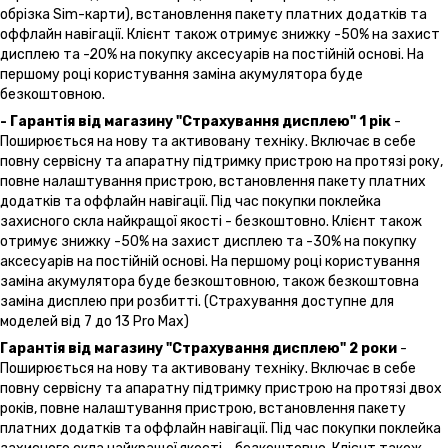
обрізка Sim-карти), встановлення пакету платних додатків та
оффлайн навігації. Клієнт також отримує знижку -50% на захист
дисплею та -20% на покупку аксесуарів на постійній основі. На
першому році користування заміна акумулятора буде
безкоштовною.
- Гарантія від магазину "Страхування дисплею" 1 рік
-
Поширюється на нову та активовану техніку. Включає в себе
повну сервісну та апаратну підтримку пристрою на протязі року,
повне налаштування пристрою, встановлення пакету платних
додатків та оффлайн навігації. Під час покупки поклейка
захисного скла найкращої якості - безкоштовно. Клієнт також
отримує знижку -50% на захист дисплею та -30% на покупку
аксесуарів на постійній основі. На першому році користування
заміна акумулятора буде безкоштовною, також безкоштовна
заміна дисплею при розбитті. (Страхування доступне для
моделей від 7 до 13 Pro Max)
Гарантія від магазину "Страхування дисплею" 2 роки
-
Поширюється на нову та активовану техніку. Включає в себе
повну сервісну та апаратну підтримку пристрою на протязі двох
років, повне налаштування пристрою, встановлення пакету
платних додатків та оффлайн навігації. Під час покупки поклейка