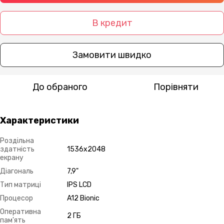
В кредит
Замовити швидко
До обраного
Порівняти
Характеристики
Роздільна
здатність
1536х2048
екрану
Діагональ
7,9"
Тип матриці
IPS LCD
Процесор
A12 Bionic
Оперативна
2 ГБ
пам'ять