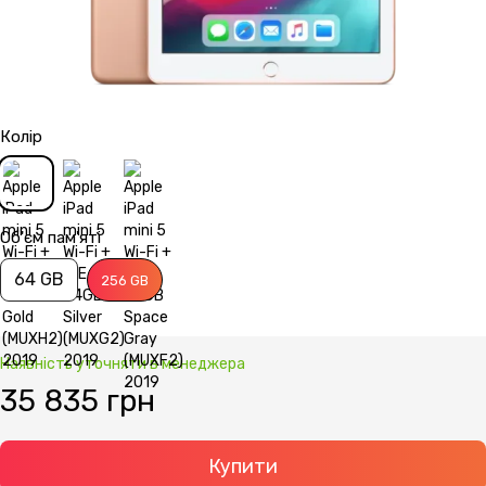
Колір
Об'єм пам'яті
64 GB
256 GB
Наявність уточняти в менеджера
35 835 грн
Купити