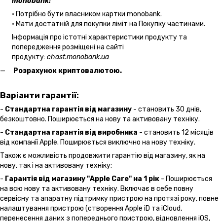
monobank:
• Потрібно бути власником картки monobank.
• Мати достатній для покупки ліміт на Покупку частинами.
Інформація про істотні характеристики продукту та
попередження розміщені на сайті
продукту:
chast.monobank.ua
Розрахунок криптовалютою.
Варіанти гарантії:
-
Стандартна гарантія від магазину
- становить 30 днів,
безкоштовно. Поширюється на нову та активовану техніку.
-
Стандартна гарантія від виробника
- становить 12 місяців
від компанії Apple. Поширюється виключно на нову техніку.
Також є можливість продовжити гарантію від магазину, як на
нову, так і на активовану техніку:
-
Гарантія від магазину "Apple Care" на 1 рік
- Поширюється
на всю нову та активовану техніку. Включає в себе повну
сервісну та апаратну підтримку пристрою на протязі року, повне
налаштування пристрою (створення Apple iD та iCloud,
перенесення даних з попереднього пристрою, відновлення іOS,