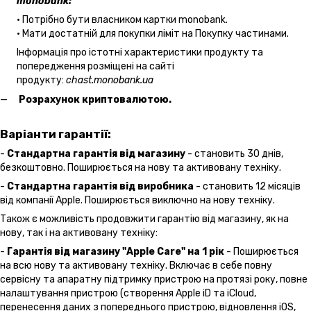
monobank:
• Потрібно бути власником картки monobank.
• Мати достатній для покупки ліміт на Покупку частинами.
Інформація про істотні характеристики продукту та
попередження розміщені на сайті
продукту:
chast.monobank.ua
Розрахунок криптовалютою.
Варіанти гарантії:
-
Стандартна гарантія від магазину
- становить 30 днів,
безкоштовно. Поширюється на нову та активовану техніку.
-
Стандартна гарантія від виробника
- становить 12 місяців
від компанії Apple. Поширюється виключно на нову техніку.
Також є можливість продовжити гарантію від магазину, як на
нову, так і на активовану техніку:
-
Гарантія від магазину "Apple Care" на 1 рік
- Поширюється
на всю нову та активовану техніку. Включає в себе повну
сервісну та апаратну підтримку пристрою на протязі року, повне
налаштування пристрою (створення Apple iD та iCloud,
перенесення даних з попереднього пристрою, відновлення іOS,