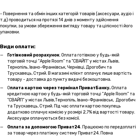
- Повернення та обмін інших категорій товарів (аксесуари, аудіо і
т.д) проводиться на протязі 14 днів з моменту здійснення
покупки, за умови збереження вигляду товару та цілісності його
упаковки.
Види оплати:
Готівковий розрахунок
. Оплата готівкою у будь-якій
торговій точці “Apple Room” та "СВАЙП" у містах Львів,
Тернопіль, Івано-Франківськ, Чернівці, Дрогобич та
Трускавець, Стрий. В магазині клієнт оплачує лише вартість
товару - доставка до пункту видачі безкоштовна.
О
плата картою через термінал ПриватБанку.
Оплата
кредитною картою у будь-якій торговій точці “Apple Room” та
"СВАЙП" у містах Львів,Тернопіль, Івано-Франківськ, Дрогобич
та Трускавець, Стрий. Під час оплати картою покупець
додатково сплачує комісію у розмірі 2,7% від вартості товару.
Аксесуари оплачуються без комісії.
Оплата за допомогою Приват24
. Працюємо по передоплаті
за товар через платіжну систему Приват24. Повна