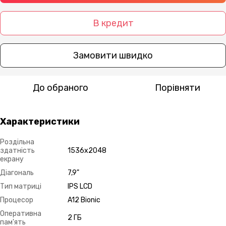
В кредит
Замовити швидко
До обраного
Порівняти
Характеристики
Роздільна
здатність
1536х2048
екрану
Діагональ
7,9"
Тип матриці
IPS LCD
Процесор
A12 Bionic
Оперативна
2 ГБ
пам'ять