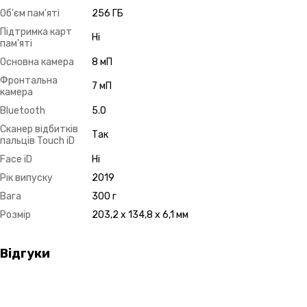
Об'єм пам'яті
256 ГБ
Підтримка карт
Ні
пам'яті
Основна камера
8 мП
Фронтальна
7 мП
камера
Bluetooth
5.0
Сканер відбитків
Так
пальців Touch iD
Face iD
Ні
Рік випуску
2019
Вага
300 г
Розмір
203,2 x 134,8 x 6,1 мм
Відгуки