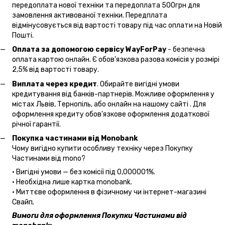
передоплата нової техніки та передоплата 500грн для
замовлення активованої техніки. Передплата
відмінусовується від вартості товару під час оплати на Новій
Пошті.
Оплата за допомогою сервісу WayForPay
- безпечна
оплата картою онлайн. Є обов'язкова разова комісія у розмірі
2,5% від вартості товару.
Виплата через кредит
. Обирайте вигідні умови
кредитування від банків-партнерів. Можливе оформлення у
містах Львів, Тернопіль, або онлайн на нашому сайті . Для
оформлення кредиту обов'язкове оформлення додаткової
річної гарантії.
Покупка частинами від Monobank
Чому вигідно купити особливу техніку через Покупку
Частинами від mono?
• Вигідні умови — без комісії під 0,000001%.
• Необхідна лише картка monobank.
• Миттєве оформлення в фізичному чи інтернет-магазині
Cвайп
.
Вимоги для оформлення Покупки Частинами від