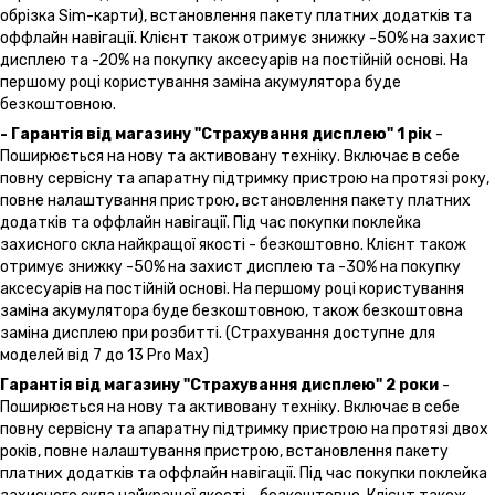
обрізка Sim-карти), встановлення пакету платних додатків та
оффлайн навігації. Клієнт також отримує знижку -50% на захист
дисплею та -20% на покупку аксесуарів на постійній основі. На
першому році користування заміна акумулятора буде
безкоштовною.
- Гарантія від магазину "Страхування дисплею" 1 рік
-
Поширюється на нову та активовану техніку. Включає в себе
повну сервісну та апаратну підтримку пристрою на протязі року,
повне налаштування пристрою, встановлення пакету платних
додатків та оффлайн навігації. Під час покупки поклейка
захисного скла найкращої якості - безкоштовно. Клієнт також
отримує знижку -50% на захист дисплею та -30% на покупку
аксесуарів на постійній основі. На першому році користування
заміна акумулятора буде безкоштовною, також безкоштовна
заміна дисплею при розбитті. (Страхування доступне для
моделей від 7 до 13 Pro Max)
Гарантія від магазину "Страхування дисплею" 2 роки
-
Поширюється на нову та активовану техніку. Включає в себе
повну сервісну та апаратну підтримку пристрою на протязі двох
років, повне налаштування пристрою, встановлення пакету
платних додатків та оффлайн навігації. Під час покупки поклейка