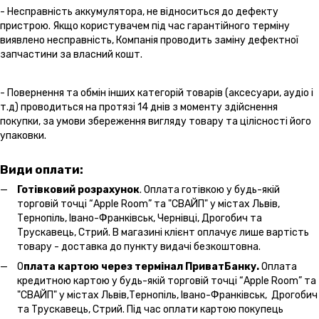
- Несправність аккумулятора, не відноситься до дефекту
пристрою. Якщо користувачем під час гарантійного терміну
виявлено несправність, Компанія проводить заміну дефектної
запчастини за власний кошт.
- Повернення та обмін інших категорій товарів (аксесуари, аудіо і
т.д) проводиться на протязі 14 днів з моменту здійснення
покупки, за умови збереження вигляду товару та цілісності його
упаковки.
Види оплати:
Готівковий розрахунок
. Оплата готівкою у будь-якій
торговій точці “Apple Room” та "СВАЙП" у містах Львів,
Тернопіль, Івано-Франківськ, Чернівці, Дрогобич та
Трускавець, Стрий. В магазині клієнт оплачує лише вартість
товару - доставка до пункту видачі безкоштовна.
О
плата картою через термінал ПриватБанку.
Оплата
кредитною картою у будь-якій торговій точці “Apple Room” та
"СВАЙП" у містах Львів,Тернопіль, Івано-Франківськ, Дрогобич
та Трускавець, Стрий. Під час оплати картою покупець