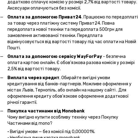
додатково сплачує комісію у розмірі 2,7% від вартості товару.
Аксесуари оплачуються без комісії.
Оплата за допомогою Приват24
. Працюємо по передоплаті
за товар через платіжну систему Приват24. Повна
передоплата нової техніки та передоплата 500грн для
замовлення активованої техніки. Передплата
відмінусовується від вартості товару під час оплати на Новій
Пошті.
Оплата за допомогою сервісу WayForPay
- безпечна
оплата картою онлайн. Є обов'язкова разова комісія у розмірі
2,5% від вартості товару.
Виплата через кредит
. Обирайте вигідні умови
кредитування від банків-партнерів. Можливе оформлення у
містах Львів, Тернопіль, або онлайн на нашому сайті . Для
оформлення кредиту обов'язкове оформлення додаткової
річної гарантії.
Покупка частинами від Monobank
Чому вигідно купити особливу техніку через Покупку
Частинами від mono?
• Вигідні умови — без комісії під 0,000001%.
• Необхідна лише картка monobank.