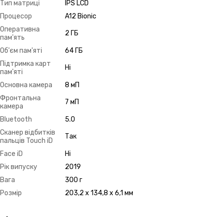
Тип матриці
IPS LCD
Процесор
A12 Bionic
Оперативна
2 ГБ
пам'ять
Об'єм пам'яті
64 ГБ
Підтримка карт
Ні
пам'яті
Основна камера
8 мП
Фронтальна
7 мП
камера
Bluetooth
5.0
Сканер відбитків
Так
пальців Touch iD
Face iD
Ні
Рік випуску
2019
Вага
300 г
Розмір
203,2 x 134,8 x 6,1 мм