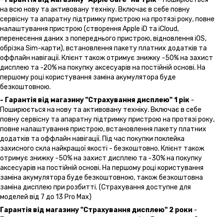
на всю нову та активовану техніку. Включає в себе повну
сервісну та апаратну підтримку пристрою на протязі року, повне
налаштування пристрою (створення Apple iD та iCloud,
перенесення даних з попереднього пристрою, відновлення іOS,
обрізка Sim-карти), встановлення пакету платних додатків та
оффлайн навігації. Клієнт також отримує знижку -50% на захист
дисплею та -20% на покупку аксесуарів на постійній основі. На
першому році користування заміна акумулятора буде
безкоштовною.
- Гарантія від магазину "Страхування дисплею" 1 рік
-
Поширюється на нову та активовану техніку. Включає в себе
повну сервісну та апаратну підтримку пристрою на протязі року,
повне налаштування пристрою, встановлення пакету платних
додатків та оффлайн навігації. Під час покупки поклейка
захисного скла найкращої якості - безкоштовно. Клієнт також
отримує знижку -50% на захист дисплею та -30% на покупку
аксесуарів на постійній основі. На першому році користування
заміна акумулятора буде безкоштовною, також безкоштовна
заміна дисплею при розбитті. (Страхування доступне для
моделей від 7 до 13 Pro Max)
Гарантія від магазину "Страхування дисплею" 2 роки
-