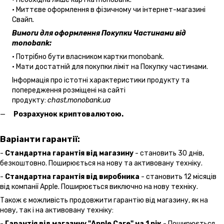
• Миттєве оформлення в фізичному чи інтернет-магазині
Cвайп
.
Вимоги для оформлення Покупки Частинами від
monobank:
• Потрібно бути власником картки monobank.
• Мати достатній для покупки ліміт на Покупку частинами.
Інформація про істотні характеристики продукту та
попередження розміщені на сайті
продукту:
chast.monobank.ua
Розрахунок криптовалютою.
Варіанти гарантії:
-
Стандартна гарантія від магазину
- становить 30 днів,
безкоштовно. Поширюється на нову та активовану техніку.
-
Стандартна гарантія від виробника
- становить 12 місяців
від компанії Apple. Поширюється виключно на нову техніку.
Також є можливість продовжити гарантію від магазину, як на
нову, так і на активовану техніку:
-
Гарантія від магазину "Apple Care" на 1 рік
- Поширюється