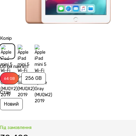
Колір
Об'єм пам'яті
256 GB
64 GB
Стан
Новий
Під замовлення