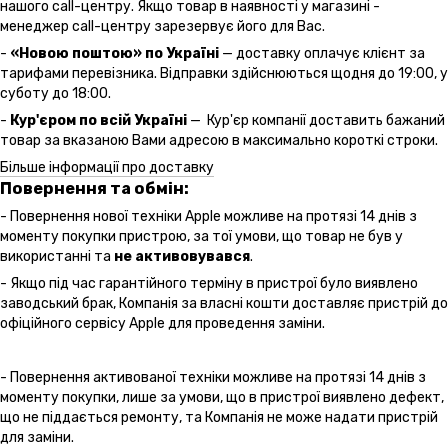
нашого call-центру. Якщо товар в наявності у магазині -
менеджер call-центру зарезервує його для Вас.
-
«Новою поштою» по Україні
— доставку оплачує клієнт за
тарифами перевізника. Відправки здійснюються щодня до 19:00, у
суботу до 18:00.
-
Кур'єром по всій Україні
— Кур'єр компанії доставить бажаний
товар за вказаною Вами адресою в максимально короткі строки.
Більше інформації про доставку
Повернення та обмін:
- Повернення нової техніки Apple можливе на протязі 14 днів з
моменту покупки пристрою, за тої умови, що товар не був у
використанні та
не активовувався
.
- Якщо під час гарантійного терміну в пристрої було виявлено
заводський брак, Компанія за власні кошти доставляє пристрій до
офіційного сервісу Apple для проведення заміни.
- Повернення активованої техніки можливе на протязі 14 днів з
моменту покупки, лише за умови, що в пристрої виявлено дефект,
що не піддається ремонту, та Компанія не може надати пристрій
для заміни.