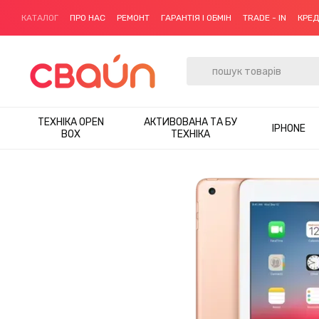
Перейти до основного контенту
КАТАЛОГ
ПРО НАС
РЕМОНТ
ГАРАНТІЯ І ОБМІН
TRADE - IN
КРЕ
ТЕХНІКА OPEN
АКТИВОВАНА ТА БУ
IPHONE
BOX
ТЕХНІКА