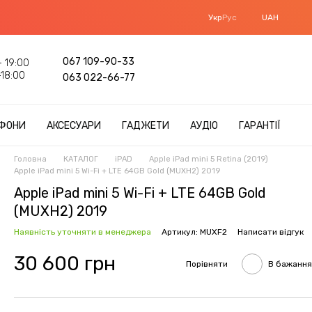
Укр
Рус
UAH
067 109-90-33
 19:00
18:00
063 022-66-77
ФОНИ
АКСЕСУАРИ
ГАДЖЕТИ
АУДІО
ГАРАНТІЇ
Головна
КАТАЛОГ
iPAD
Apple iPad mini 5 Retina (2019)
Apple iPad mini 5 Wi-Fi + LTE 64GB Gold (MUXH2) 2019
Apple iPad mini 5 Wi-Fi + LTE 64GB Gold
(MUXH2) 2019
Наявність уточняти в менеджера
Артикул: MUXF2
Написати відгук
30 600 грн
Порівняти
В бажання