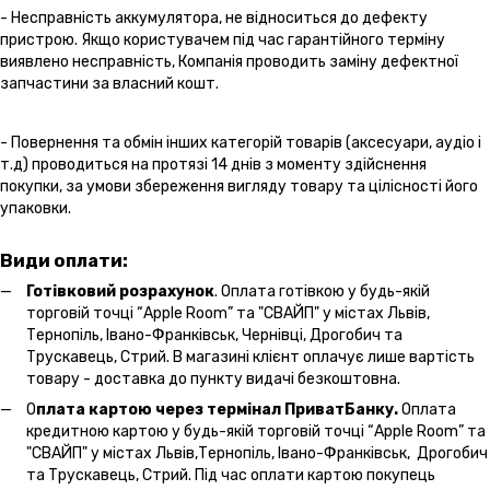
- Несправність аккумулятора, не відноситься до дефекту
пристрою. Якщо користувачем під час гарантійного терміну
виявлено несправність, Компанія проводить заміну дефектної
запчастини за власний кошт.
- Повернення та обмін інших категорій товарів (аксесуари, аудіо і
т.д) проводиться на протязі 14 днів з моменту здійснення
покупки, за умови збереження вигляду товару та цілісності його
упаковки.
Види оплати:
Готівковий розрахунок
. Оплата готівкою у будь-якій
торговій точці “Apple Room” та "СВАЙП" у містах Львів,
Тернопіль, Івано-Франківськ, Чернівці, Дрогобич та
Трускавець, Стрий. В магазині клієнт оплачує лише вартість
товару - доставка до пункту видачі безкоштовна.
О
плата картою через термінал ПриватБанку.
Оплата
кредитною картою у будь-якій торговій точці “Apple Room” та
"СВАЙП" у містах Львів,Тернопіль, Івано-Франківськ, Дрогобич
та Трускавець, Стрий. Під час оплати картою покупець