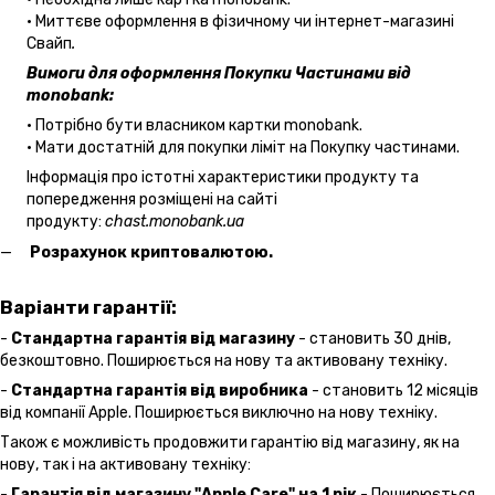
• Миттєве оформлення в фізичному чи інтернет-магазині
Cвайп
.
Вимоги для оформлення Покупки Частинами від
monobank:
• Потрібно бути власником картки monobank.
• Мати достатній для покупки ліміт на Покупку частинами.
Інформація про істотні характеристики продукту та
попередження розміщені на сайті
продукту:
chast.monobank.ua
Розрахунок криптовалютою.
Варіанти гарантії:
-
Стандартна гарантія від магазину
- становить 30 днів,
безкоштовно. Поширюється на нову та активовану техніку.
-
Стандартна гарантія від виробника
- становить 12 місяців
від компанії Apple. Поширюється виключно на нову техніку.
Також є можливість продовжити гарантію від магазину, як на
нову, так і на активовану техніку:
-
Гарантія від магазину "Apple Care" на 1 рік
- Поширюється