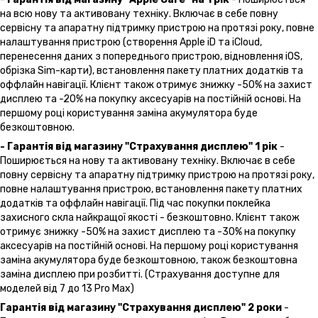
на всю нову та активовану техніку. Включає в себе повну
сервісну та апаратну підтримку пристрою на протязі року, повне
налаштування пристрою (створення Apple iD та iCloud,
перенесення даних з попереднього пристрою, відновлення іOS,
обрізка Sim-карти), встановлення пакету платних додатків та
оффлайн навігації. Клієнт також отримує знижку -50% на захист
дисплею та -20% на покупку аксесуарів на постійній основі. На
першому році користування заміна акумулятора буде
безкоштовною.
- Гарантія від магазину "Страхування дисплею" 1 рік
-
Поширюється на нову та активовану техніку. Включає в себе
повну сервісну та апаратну підтримку пристрою на протязі року,
повне налаштування пристрою, встановлення пакету платних
додатків та оффлайн навігації. Під час покупки поклейка
захисного скла найкращої якості - безкоштовно. Клієнт також
отримує знижку -50% на захист дисплею та -30% на покупку
аксесуарів на постійній основі. На першому році користування
заміна акумулятора буде безкоштовною, також безкоштовна
заміна дисплею при розбитті. (Страхування доступне для
моделей від 7 до 13 Pro Max)
Гарантія від магазину "Страхування дисплею" 2 роки
-