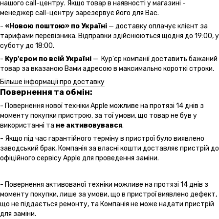
нашого call-центру. Якщо товар в наявності у магазині -
менеджер call-центру зарезервує його для Вас.
-
«Новою поштою» по Україні
— доставку оплачує клієнт за
тарифами перевізника. Відправки здійснюються щодня до 19:00, у
суботу до 18:00.
-
Кур'єром по всій Україні
— Кур'єр компанії доставить бажаний
товар за вказаною Вами адресою в максимально короткі строки.
Більше інформації про доставку
Повернення та обмін:
- Повернення нової техніки Apple можливе на протязі 14 днів з
моменту покупки пристрою, за тої умови, що товар не був у
використанні та
не активовувався
.
- Якщо під час гарантійного терміну в пристрої було виявлено
заводський брак, Компанія за власні кошти доставляє пристрій до
офіційного сервісу Apple для проведення заміни.
- Повернення активованої техніки можливе на протязі 14 днів з
моменту покупки, лише за умови, що в пристрої виявлено дефект,
що не піддається ремонту, та Компанія не може надати пристрій
для заміни.