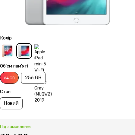
Колір
Об'єм пам'яті
256 GB
64 GB
Стан
Новий
Під замовлення