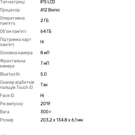
Тип матриці
IPS LCD
Процесор
A12 Bionic
Оперативна
2 ГБ
пам'ять
Об'єм пам'яті
64 ГБ
Підтримка карт
Ні
пам'яті
Основна камера
8 мП
Фронтальна
7 мП
камера
Bluetooth
5.0
Сканер відбитків
Так
пальців Touch iD
Face iD
Ні
Рік випуску
2019
Вага
300 г
Розмір
203,2 x 134,8 x 6,1 мм