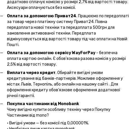
додатково сплачує комісію у розмірі 2,7% від вартості товару.
Аксесуари оплачуються без комісії.
Оплата за допомогою Приват24
. Працюємо по передоплаті
за товар через платіжну систему Приват24. Повна
передоплата нової техніки та передоплата 500грн для
замовлення активованої техніки. Передплата
відмінусовується від вартості товару під час оплати на Новій
Пошті.
Оплата за допомогою сервісу WayForPay
- безпечна
оплата картою онлайн. Є обов'язкова разова комісія у розмірі
2,5% від вартості товару.
Виплата через кредит
. Обирайте вигідні умови
кредитування від банків-партнерів. Можливе оформлення у
містах Львів, Тернопіль, або онлайн на нашому сайті . Для
оформлення кредиту обов'язкове оформлення додаткової
річної гарантії.
Покупка частинами від Monobank
Чому вигідно купити особливу техніку через Покупку
Частинами від mono?
• Вигідні умови — без комісії під 0,000001%.
• Необхідна лише картка monobank.