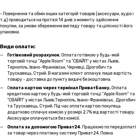
- Повернення та обмін інших категорій товарів (аксесуари, аудіо і
т.д) проводиться на протязі 14 днів з моменту здійснення
покупки, за умови збереження вигляду товару та цілісності його
упаковки.
Види оплати:
Готівковий розрахунок
. Оплата готівкою у будь-якій
торговій точці “Apple Room” та "СВАЙП" у містах Львів,
Тернопіль, Івано-Франківськ, Чернівці, Дрогобич та
Трускавець, Стрий. В магазині клієнт оплачує лише вартість
товару - доставка до пункту видачі безкоштовна.
О
плата картою через термінал ПриватБанку.
Оплата
кредитною картою у будь-якій торговій точці “Apple Room” та
"СВАЙП" у містах Львів,Тернопіль, Івано-Франківськ, Дрогобич
та Трускавець, Стрий. Під час оплати картою покупець
додатково сплачує комісію у розмірі 2,7% від вартості товару.
Аксесуари оплачуються без комісії.
Оплата за допомогою Приват24
. Працюємо по передоплаті
за товар через платіжну систему Приват24. Повна