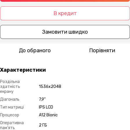
В кредит
Замовити швидко
До обраного
Порівняти
Характеристики
Роздільна
здатність
1536х2048
екрану
Діагональ
7,9"
Тип матриці
IPS LCD
Процесор
A12 Bionic
Оперативна
2 ГБ
пам'ять