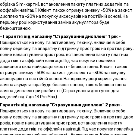
обрізка Sim-карти), встановлення пакету платних додатків та
оффлайн навігації. Клієнт також отримує знижку -50% на захист
дисплею та -20% на покупку аксесуарів на постійній основі. На
першому році користування заміна акумулятора буде
безкоштовною.
- Гарантія від магазину "Страхування дисплею" 1 рік
-
Поширюється на нову та активовану техніку. Включає в себе
повну сервісну та апаратну підтримку пристрою на протязі року,
повне налаштування пристрою, встановлення пакету платних
додатків та оффлайн навігації. Під час покупки поклейка
захисного скла найкращої якості - безкоштовно. Клієнт також
отримує знижку -50% на захист дисплею та -30% на покупку
аксесуарів на постійній основі. На першому році користування
заміна акумулятора буде безкоштовною, також безкоштовна
заміна дисплею при розбитті. (Страхування доступне для
моделей від 7 до 13 Pro Max)
Гарантія від магазину "Страхування дисплею" 2 роки
-
Поширюється на нову та активовану техніку. Включає в себе
повну сервісну та апаратну підтримку пристрою на протязі двох
років, повне налаштування пристрою, встановлення пакету
платних додатків та оффлайн навігації. Під час покупки поклейка