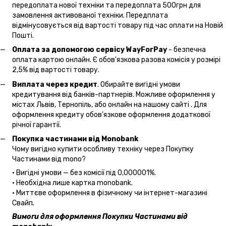
передоплата нової техніки та передоплата 500грн для
замовлення активованої техніки. Передплата
відмінусовується від вартості товару під час оплати на Новій
Пошті.
Оплата за допомогою сервісу WayForPay
- безпечна
оплата картою онлайн. Є обов'язкова разова комісія у розмірі
2,5% від вартості товару.
Виплата через кредит
. Обирайте вигідні умови
кредитування від банків-партнерів. Можливе оформлення у
містах Львів, Тернопіль, або онлайн на нашому сайті . Для
оформлення кредиту обов'язкове оформлення додаткової
річної гарантії.
Покупка частинами від Monobank
Чому вигідно купити особливу техніку через Покупку
Частинами від mono?
• Вигідні умови — без комісії під 0,000001%.
• Необхідна лише картка monobank.
• Миттєве оформлення в фізичному чи інтернет-магазині
Cвайп
.
Вимоги для оформлення Покупки Частинами від