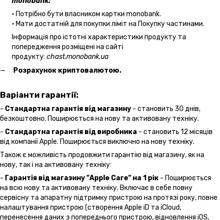
monobank:
• Потрібно бути власником картки monobank.
• Мати достатній для покупки ліміт на Покупку частинами.
Інформація про істотні характеристики продукту та
попередження розміщені на сайті
продукту:
chast.monobank.ua
Розрахунок криптовалютою.
Варіанти гарантії:
-
Стандартна гарантія від магазину
- становить 30 днів,
безкоштовно. Поширюється на нову та активовану техніку.
-
Стандартна гарантія від виробника
- становить 12 місяців
від компанії Apple. Поширюється виключно на нову техніку.
Також є можливість продовжити гарантію від магазину, як на
нову, так і на активовану техніку:
-
Гарантія від магазину "Apple Care" на 1 рік
- Поширюється
на всю нову та активовану техніку. Включає в себе повну
сервісну та апаратну підтримку пристрою на протязі року, повне
налаштування пристрою (створення Apple iD та iCloud,
перенесення даних з попереднього пристрою, відновлення іOS,