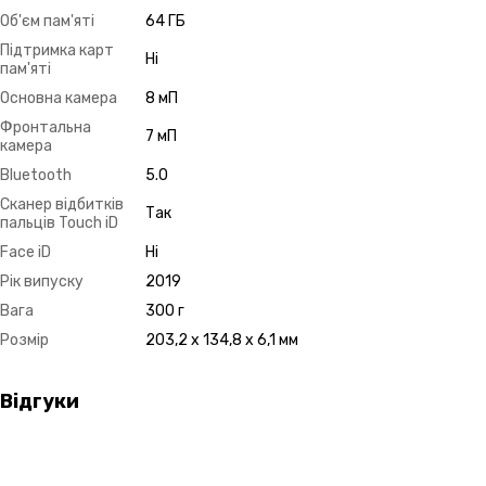
Об'єм пам'яті
64 ГБ
Підтримка карт
Ні
пам'яті
Основна камера
8 мП
Фронтальна
7 мП
камера
Bluetooth
5.0
Сканер відбитків
Так
пальців Touch iD
Face iD
Ні
Рік випуску
2019
Вага
300 г
Розмір
203,2 x 134,8 x 6,1 мм
Відгуки