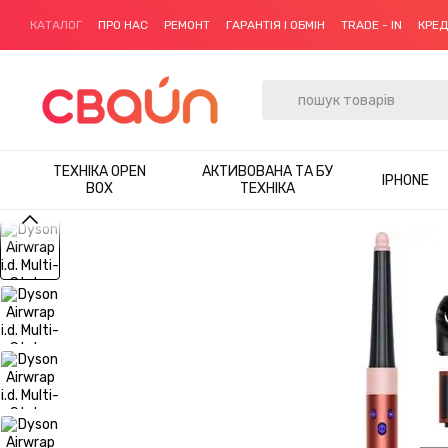
Перейти до основного контенту
КАТАЛОГ
ПРО НАС
РЕМОНТ
ГАРАНТІЯ І ОБМІН
TRADE - IN
КРЕ
ТЕХНІКА OPEN
АКТИВОВАНА ТА БУ
IPHONE
BOX
ТЕХНІКА