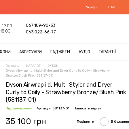
Укр
Рус
UAH
067 109-90-33
 19:00
18:00
063 022-66-77
ФОНИ
АКСЕСУАРИ
ГАДЖЕТИ
АУДІО
ГАРАНТІЇ
Головна
КАТАЛОГ
DYSON
Dyson Airwrap i.d. Multi-Styler and Dryer Curly to Coily - Strawberry
Bronze/Blush Pink (581137-01)
Dyson Airwrap i.d. Multi-Styler and Dryer
Curly to Coily - Strawberry Bronze/Blush Pink
(581137-01)
Під замовлення
Артикул: 581137-01
Написати відгук
35 100 грн
Порівняти
В бажання