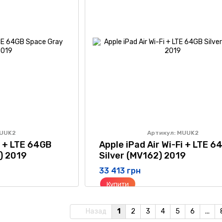
MUUK2
Артикул: MUUK2
i + LTE 64GB
Apple iPad Air Wi-Fi + LTE 6
) 2019
Silver (MV162) 2019
33 413 грн
Купити
Назад
1
2
3
4
5
6
...