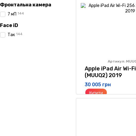
Фронтальна камера
144
7 мП
Face iD
144
Так
Артикул: MUU
Apple iPad Air Wi-F
(MUUQ2) 2019
30 005 грн
Купити