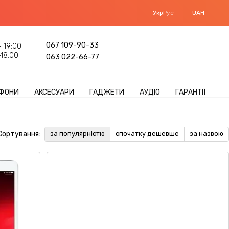
Укр
Рус
UAH
067 109-90-33
 19:00
18:00
063 022-66-77
ФОНИ
АКСЕСУАРИ
ГАДЖЕТИ
АУДІО
ГАРАНТІЇ
Сортування:
за популярністю
спочатку дешевше
за назвою