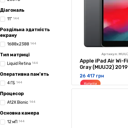
Діагональ
144
11"
Роздільна здатність
екрану
144
1688х2388
Тип матриці
Артикул: MUU
Apple iPad Air Wi-
144
Liquid Retina
Gray (MUUJ2) 2019
Оперативна пам'ять
26 417 грн
144
4 ГБ
Купити
Процесор
144
A12X Bionic
Основна камера
144
12 мП