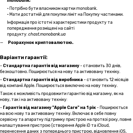
monobank:
• Потрібно бути власником картки monobank.
• Мати достатній для покупки ліміт на Покупку частинами.
Інформація про істотні характеристики продукту та
попередження розміщені на сайті
продукту:
chast.monobank.ua
Розрахунок криптовалютою.
Варіанти гарантії:
-
Стандартна гарантія від магазину
- становить 30 днів,
безкоштовно. Поширюється на нову та активовану техніку.
-
Стандартна гарантія від виробника
- становить 12 місяців
від компанії Apple. Поширюється виключно на нову техніку.
Також є можливість продовжити гарантію від магазину, як на
нову, так і на активовану техніку:
-
Гарантія від магазину "Apple Care" на 1 рік
- Поширюється
на всю нову та активовану техніку. Включає в себе повну
сервісну та апаратну підтримку пристрою на протязі року, повне
налаштування пристрою (створення Apple iD та iCloud,
перенесення даних з попереднього пристрою, відновлення іOS,