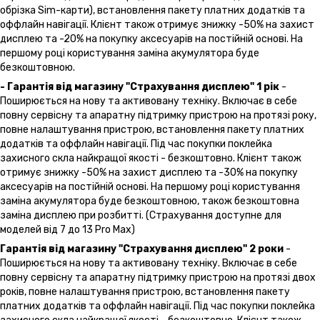
обрізка Sim-карти), встановлення пакету платних додатків та
оффлайн навігації. Клієнт також отримує знижку -50% на захист
дисплею та -20% на покупку аксесуарів на постійній основі. На
першому році користування заміна акумулятора буде
безкоштовною.
- Гарантія від магазину "Страхування дисплею" 1 рік
-
Поширюється на нову та активовану техніку. Включає в себе
повну сервісну та апаратну підтримку пристрою на протязі року,
повне налаштування пристрою, встановлення пакету платних
додатків та оффлайн навігації. Під час покупки поклейка
захисного скла найкращої якості - безкоштовно. Клієнт також
отримує знижку -50% на захист дисплею та -30% на покупку
аксесуарів на постійній основі. На першому році користування
заміна акумулятора буде безкоштовною, також безкоштовна
заміна дисплею при розбитті. (Страхування доступне для
моделей від 7 до 13 Pro Max)
Гарантія від магазину "Страхування дисплею" 2 роки
-
Поширюється на нову та активовану техніку. Включає в себе
повну сервісну та апаратну підтримку пристрою на протязі двох
років, повне налаштування пристрою, встановлення пакету
платних додатків та оффлайн навігації. Під час покупки поклейка