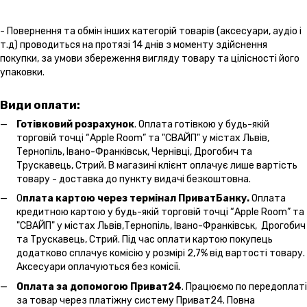
- Повернення та обмін інших категорій товарів (аксесуари, аудіо і
т.д) проводиться на протязі 14 днів з моменту здійснення
покупки, за умови збереження вигляду товару та цілісності його
упаковки.
Види оплати:
Готівковий розрахунок
. Оплата готівкою у будь-якій
торговій точці “Apple Room” та "СВАЙП" у містах Львів,
Тернопіль, Івано-Франківськ, Чернівці, Дрогобич та
Трускавець, Стрий. В магазині клієнт оплачує лише вартість
товару - доставка до пункту видачі безкоштовна.
О
плата картою через термінал ПриватБанку.
Оплата
кредитною картою у будь-якій торговій точці “Apple Room” та
"СВАЙП" у містах Львів,Тернопіль, Івано-Франківськ, Дрогобич
та Трускавець, Стрий. Під час оплати картою покупець
додатково сплачує комісію у розмірі 2,7% від вартості товару.
Аксесуари оплачуються без комісії.
Оплата за допомогою Приват24
. Працюємо по передоплаті
за товар через платіжну систему Приват24. Повна