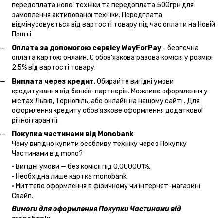
передоплата нової техніки та передоплата 500грн для
замовлення активованої техніки. Передплата
відмінусовується від вартості товару під час оплати на Новій
Пошті.
Оплата за допомогою сервісу WayForPay
- безпечна
оплата картою онлайн. Є обов'язкова разова комісія у розмірі
2,5% від вартості товару.
Виплата через кредит
. Обирайте вигідні умови
кредитування від банків-партнерів. Можливе оформлення у
містах Львів, Тернопіль, або онлайн на нашому сайті . Для
оформлення кредиту обов'язкове оформлення додаткової
річної гарантії.
Покупка частинами від Monobank
Чому вигідно купити особливу техніку через Покупку
Частинами від mono?
• Вигідні умови — без комісії під 0,000001%.
• Необхідна лише картка monobank.
• Миттєве оформлення в фізичному чи інтернет-магазині
Cвайп
.
Вимоги для оформлення Покупки Частинами від