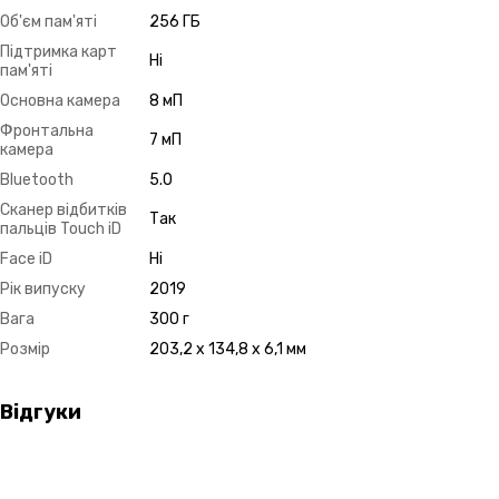
Об'єм пам'яті
256 ГБ
Підтримка карт
Ні
пам'яті
Основна камера
8 мП
Фронтальна
7 мП
камера
Bluetooth
5.0
Сканер відбитків
Так
пальців Touch iD
Face iD
Ні
Рік випуску
2019
Вага
300 г
Розмір
203,2 x 134,8 x 6,1 мм
Відгуки