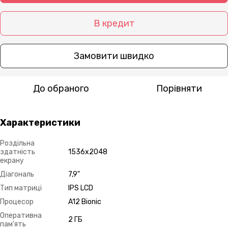
В кредит
Замовити швидко
До обраного
Порівняти
Характеристики
Роздільна
здатність
1536х2048
екрану
Діагональ
7,9"
Тип матриці
IPS LCD
Процесор
A12 Bionic
Оперативна
2 ГБ
пам'ять