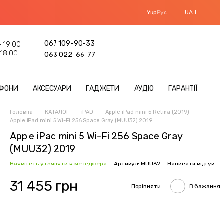
Укр
Рус
UAH
067 109-90-33
 19:00
18:00
063 022-66-77
ФОНИ
АКСЕСУАРИ
ГАДЖЕТИ
АУДІО
ГАРАНТІЇ
Головна
КАТАЛОГ
iPAD
Apple iPad mini 5 Retina (2019)
Apple iPad mini 5 Wi-Fi 256 Space Gray (MUU32) 2019
Apple iPad mini 5 Wi-Fi 256 Space Gray
(MUU32) 2019
Наявність уточняти в менеджера
Артикул: MUU62
Написати відгук
31 455 грн
Порівняти
В бажання