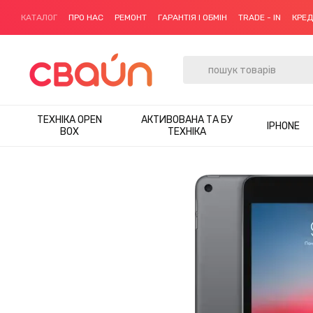
Перейти до основного контенту
КАТАЛОГ
ПРО НАС
РЕМОНТ
ГАРАНТІЯ І ОБМІН
TRADE - IN
КРЕ
ТЕХНІКА OPEN
АКТИВОВАНА ТА БУ
IPHONE
BOX
ТЕХНІКА