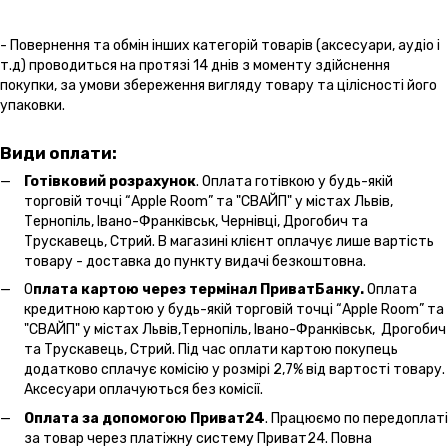
- Повернення та обмін інших категорій товарів (аксесуари, аудіо і
т.д) проводиться на протязі 14 днів з моменту здійснення
покупки, за умови збереження вигляду товару та цілісності його
упаковки.
Види оплати:
Готівковий розрахунок
. Оплата готівкою у будь-якій
торговій точці “Apple Room” та "СВАЙП" у містах Львів,
Тернопіль, Івано-Франківськ, Чернівці, Дрогобич та
Трускавець, Стрий. В магазині клієнт оплачує лише вартість
товару - доставка до пункту видачі безкоштовна.
О
плата картою через термінал ПриватБанку.
Оплата
кредитною картою у будь-якій торговій точці “Apple Room” та
"СВАЙП" у містах Львів,Тернопіль, Івано-Франківськ, Дрогобич
та Трускавець, Стрий. Під час оплати картою покупець
додатково сплачує комісію у розмірі 2,7% від вартості товару.
Аксесуари оплачуються без комісії.
Оплата за допомогою Приват24
. Працюємо по передоплаті
за товар через платіжну систему Приват24. Повна