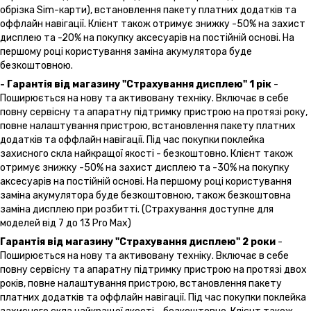
обрізка Sim-карти), встановлення пакету платних додатків та
оффлайн навігації. Клієнт також отримує знижку -50% на захист
дисплею та -20% на покупку аксесуарів на постійній основі. На
першому році користування заміна акумулятора буде
безкоштовною.
- Гарантія від магазину "Страхування дисплею" 1 рік
-
Поширюється на нову та активовану техніку. Включає в себе
повну сервісну та апаратну підтримку пристрою на протязі року,
повне налаштування пристрою, встановлення пакету платних
додатків та оффлайн навігації. Під час покупки поклейка
захисного скла найкращої якості - безкоштовно. Клієнт також
отримує знижку -50% на захист дисплею та -30% на покупку
аксесуарів на постійній основі. На першому році користування
заміна акумулятора буде безкоштовною, також безкоштовна
заміна дисплею при розбитті. (Страхування доступне для
моделей від 7 до 13 Pro Max)
Гарантія від магазину "Страхування дисплею" 2 роки
-
Поширюється на нову та активовану техніку. Включає в себе
повну сервісну та апаратну підтримку пристрою на протязі двох
років, повне налаштування пристрою, встановлення пакету
платних додатків та оффлайн навігації. Під час покупки поклейка