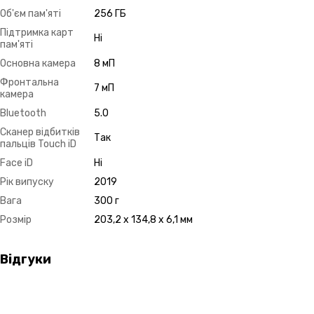
Об'єм пам'яті
256 ГБ
Підтримка карт
Ні
пам'яті
Основна камера
8 мП
Фронтальна
7 мП
камера
Bluetooth
5.0
Сканер відбитків
Так
пальців Touch iD
Face iD
Ні
Рік випуску
2019
Вага
300 г
Розмір
203,2 x 134,8 x 6,1 мм
Відгуки