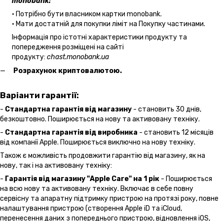
monobank:
• Потрібно бути власником картки monobank.
• Мати достатній для покупки ліміт на Покупку частинами.
Інформація про істотні характеристики продукту та
попередження розміщені на сайті
продукту:
chast.monobank.ua
Розрахунок криптовалютою.
Варіанти гарантії:
-
Стандартна гарантія від магазину
- становить 30 днів,
безкоштовно. Поширюється на нову та активовану техніку.
-
Стандартна гарантія від виробника
- становить 12 місяців
від компанії Apple. Поширюється виключно на нову техніку.
Також є можливість продовжити гарантію від магазину, як на
нову, так і на активовану техніку:
-
Гарантія від магазину "Apple Care" на 1 рік
- Поширюється
на всю нову та активовану техніку. Включає в себе повну
сервісну та апаратну підтримку пристрою на протязі року, повне
налаштування пристрою (створення Apple iD та iCloud,
перенесення даних з попереднього пристрою, відновлення іOS,