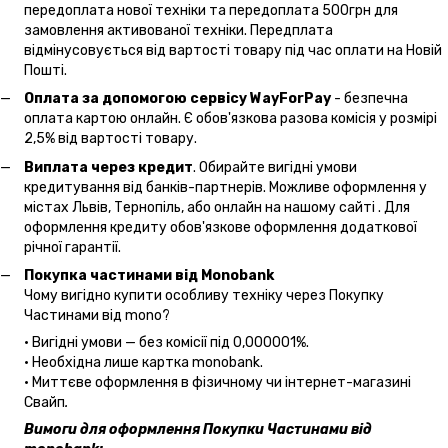
передоплата нової техніки та передоплата 500грн для
замовлення активованої техніки. Передплата
відмінусовується від вартості товару під час оплати на Новій
Пошті.
Оплата за допомогою сервісу WayForPay
- безпечна
оплата картою онлайн. Є обов'язкова разова комісія у розмірі
2,5% від вартості товару.
Виплата через кредит
. Обирайте вигідні умови
кредитування від банків-партнерів. Можливе оформлення у
містах Львів, Тернопіль, або онлайн на нашому сайті . Для
оформлення кредиту обов'язкове оформлення додаткової
річної гарантії.
Покупка частинами від Monobank
Чому вигідно купити особливу техніку через Покупку
Частинами від mono?
• Вигідні умови — без комісії під 0,000001%.
• Необхідна лише картка monobank.
• Миттєве оформлення в фізичному чи інтернет-магазині
Cвайп
.
Вимоги для оформлення Покупки Частинами від