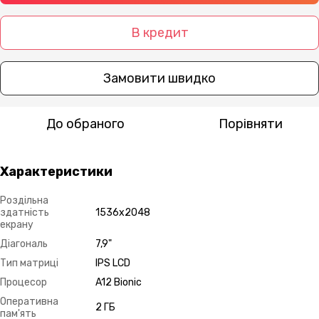
В кредит
Замовити швидко
До обраного
Порівняти
Характеристики
Роздільна
здатність
1536х2048
екрану
Діагональ
7,9"
Тип матриці
IPS LCD
Процесор
A12 Bionic
Оперативна
2 ГБ
пам'ять