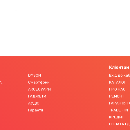
видший на 30% порівняно з A16 Bionic та перевершує всіх к
ння з на 30% меншою витратою енергії. 5-ядерний графічн
уктивність, порівняно з A16 Bionic, що робить iPhone 16 
Клієнтам
DYSON
Вхід до ка
А
Смартфони
КАТАЛОГ
АКСЕСУАРИ
ПРО НАС
ГАДЖЕТИ
РЕМОНТ
АУДІО
ГАРАНТІЯ І
Гарантії
TRADE - IN
КРЕДИТ
ОПЛАТА І 