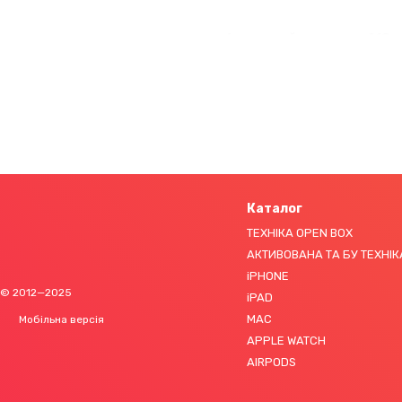
6-ядерний процесор A18 ш
виконуючи те ж навантаже
ефективнішу графічну прод
Каталог
ТЕХНІКА OPEN BOX
АКТИВОВАНА ТА БУ ТЕХНІК
iPHONE
© 2012—2025
iPAD
MAC
Мобільна версія
APPLE WATCH
AIRPODS