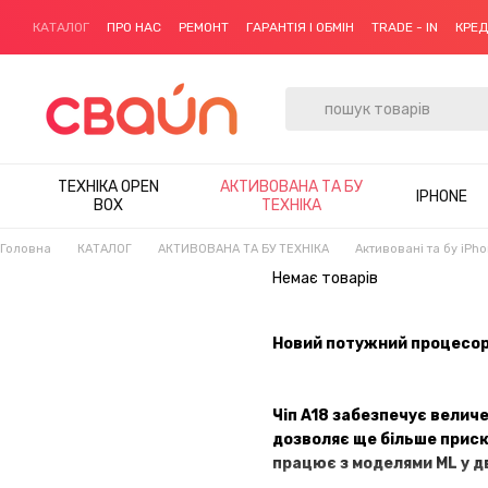
Перейти до основного контенту
КАТАЛОГ
ПРО НАС
РЕМОНТ
ГАРАНТІЯ І ОБМІН
TRADE - IN
КРЕ
ТЕХНІКА OPEN
АКТИВОВАНА ТА БУ
IPHONE
BOX
ТЕХНІКА
Головна
КАТАЛОГ
АКТИВОВАНА ТА БУ ТЕХНІКА
Активовані та бу iPh
Немає товарів
Новий потужний процесор
Чіп A18 забезпечує велич
дозволяє ще більше приск
працює з моделями ML у дв