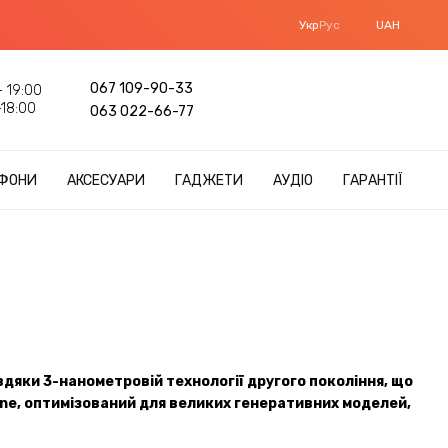
Укр
Рус
UAH
067 109-90-33
 19:00
18:00
063 022-66-77
ФОНИ
АКСЕСУАРИ
ГАДЖЕТИ
АУДІО
ГАРАНТІЇ
дяки 3-нанометровій технології другого покоління, що
ine, оптимізований для великих генеративних моделей,