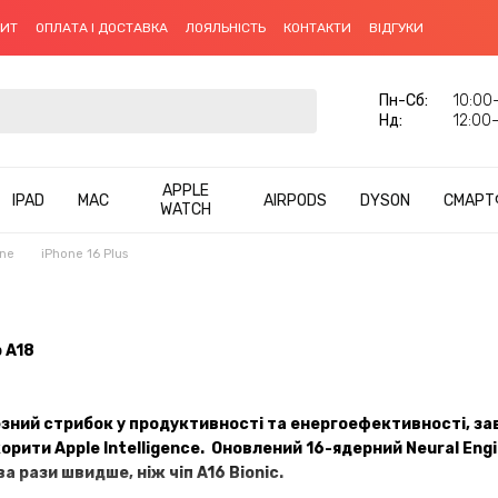
ДИТ
ОПЛАТА І ДОСТАВКА
ЛОЯЛЬНІСТЬ
КОНТАКТИ
ВІДГУКИ
Пн-Cб:
10:00–
Нд:
12:00–
APPLE
IPAD
MAC
AIRPODS
DYSON
СМАРТ
WATCH
one
iPhone 16 Plus
 A18
езний стрибок у продуктивності та енергоефективності, зав
орити Apple Intelligence. Оновлений 16-ядерний Neural Eng
а рази швидше, ніж чіп A16 Bionic.