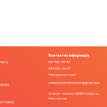
онкурентів. Він також є більш енергоефективним,
ий процесор забезпечує на 40% швидшу і на 35%
потужним ігровим пристроєм.
Контактна інформація
бінету
067 109-90-33
063 022-66-77
Передзвонити вам?
swipestoreinformation@gmail.com
 ОБМІН
інтернет-магазин СВАЙП | swipe.ua
Мапа проїзду
ДОСТАВКА