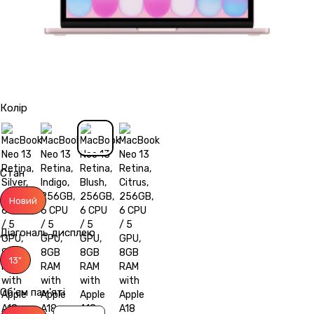
Колір
Стан
Новий
Діагональ дисплею
13"
Об'єм пам'яті