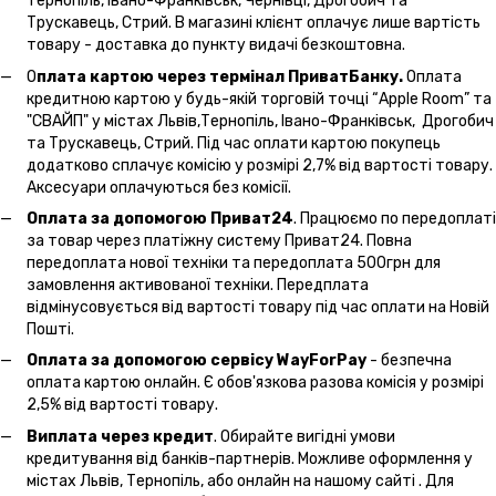
Тернопіль, Івано-Франківськ, Чернівці, Дрогобич та
Трускавець, Стрий. В магазині клієнт оплачує лише вартість
товару - доставка до пункту видачі безкоштовна.
О
плата картою через термінал ПриватБанку.
Оплата
кредитною картою у будь-якій торговій точці “Apple Room” та
"СВАЙП" у містах Львів,Тернопіль, Івано-Франківськ, Дрогобич
та Трускавець, Стрий. Під час оплати картою покупець
додатково сплачує комісію у розмірі 2,7% від вартості товару.
Аксесуари оплачуються без комісії.
Оплата за допомогою Приват24
. Працюємо по передоплаті
за товар через платіжну систему Приват24. Повна
передоплата нової техніки та передоплата 500грн для
замовлення активованої техніки. Передплата
відмінусовується від вартості товару під час оплати на Новій
Пошті.
Оплата за допомогою сервісу WayForPay
- безпечна
оплата картою онлайн. Є обов'язкова разова комісія у розмірі
2,5% від вартості товару.
Виплата через кредит
. Обирайте вигідні умови
кредитування від банків-партнерів. Можливе оформлення у
містах Львів, Тернопіль, або онлайн на нашому сайті . Для