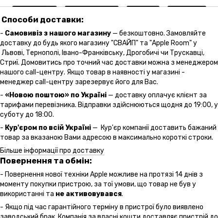
Способи доставки:
-
Самовивіз з нашого магазину
— безкоштовно. Замовляйте
доставку до будь якого магазину "СВАЙП" та "Apple Room" у
Львові, Тернополі, Івано-Франківську, Дрогобичі чи Трускавці,
Стриї. Домовитись про точний час доставки можна з менеджером
нашого call-центру. Якщо товар в наявності у магазині -
менеджер call-центру зарезервує його для Вас.
-
«Новою поштою» по Україні
— доставку оплачує клієнт за
тарифами перевізника. Відправки здійснюються щодня до 19:00, у
суботу до 18:00.
-
Кур'єром по всій Україні
— Кур'єр компанії доставить бажаний
товар за вказаною Вами адресою в максимально короткі строки.
Більше інформації про доставку
Повернення та обмін:
- Повернення нової техніки Apple можливе на протязі 14 днів з
моменту покупки пристрою, за тої умови, що товар не був у
використанні та
не активовувався
.
- Якщо під час гарантійного терміну в пристрої було виявлено
заводський брак, Компанія за власні кошти доставляє пристрій до