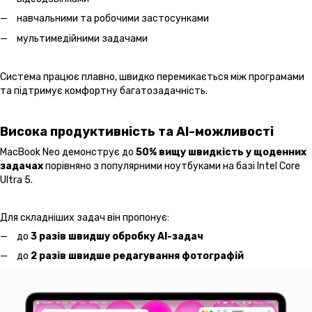
навчальними та робочими застосунками
мультимедійними задачами
Система працює плавно, швидко перемикається між програмами
та підтримує комфортну багатозадачність.
Висока продуктивність та AI-можливості
MacBook Neo демонструє до
50% вищу швидкість у щоденних
задачах
порівняно з популярними ноутбуками на базі Intel Core
Ultra 5.
Для складніших задач він пропонує:
до
3 разів швидшу обробку AI-задач
до
2 разів швидше редагування фотографій