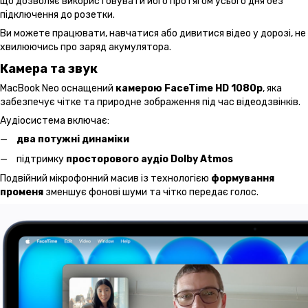
що дозволяє використовувати його протягом усього дня без
підключення до розетки.
Ви можете працювати, навчатися або дивитися відео у дорозі, не
хвилюючись про заряд акумулятора.
Камера та звук
MacBook Neo оснащений
камерою FaceTime HD 1080p
, яка
забезпечує чітке та природне зображення під час відеодзвінків.
Аудіосистема включає:
два потужні динаміки
підтримку
просторового аудіо Dolby Atmos
Подвійний мікрофонний масив із технологією
формування
променя
зменшує фонові шуми та чітко передає голос.