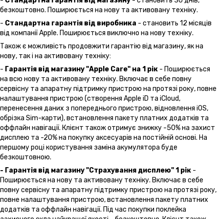
-
Стандартна гарантія від магазину
- становить 30 днів,
безкоштовно. Поширюється на нову та активовану техніку.
-
Стандартна гарантія від виробника
- становить 12 місяців
від компанії Apple. Поширюється виключно на нову техніку.
Також є можливість продовжити гарантію від магазину, як на
нову, так і на активовану техніку:
-
Гарантія від магазину "Apple Care" на 1 рік
- Поширюється
на всю нову та активовану техніку. Включає в себе повну
сервісну та апаратну підтримку пристрою на протязі року, повне
налаштування пристрою (створення Apple iD та iCloud,
перенесення даних з попереднього пристрою, відновлення іOS,
обрізка Sim-карти), встановлення пакету платних додатків та
оффлайн навігації. Клієнт також отримує знижку -50% на захист
дисплею та -20% на покупку аксесуарів на постійній основі. На
першому році користування заміна акумулятора буде
безкоштовною.
- Гарантія від магазину "Страхування дисплею" 1 рік
-
Поширюється на нову та активовану техніку. Включає в себе
повну сервісну та апаратну підтримку пристрою на протязі року,
повне налаштування пристрою, встановлення пакету платних
додатків та оффлайн навігації. Під час покупки поклейка