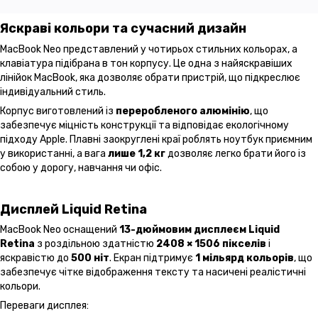
Яскраві кольори та сучасний дизайн
MacBook Neo представлений у чотирьох стильних кольорах, а
клавіатура підібрана в тон корпусу. Це одна з найяскравіших
лінійок MacBook, яка дозволяє обрати пристрій, що підкреслює
індивідуальний стиль.
Корпус виготовлений із
переробленого алюмінію
, що
забезпечує міцність конструкції та відповідає екологічному
підходу Apple. Плавні заокруглені краї роблять ноутбук приємним
у використанні, а вага
лише 1,2 кг
дозволяє легко брати його із
собою у дорогу, навчання чи офіс.
Дисплей Liquid Retina
MacBook Neo оснащений
13-дюймовим дисплеєм Liquid
Retina
з роздільною здатністю
2408 × 1506 пікселів
і
яскравістю до
500 ніт
. Екран підтримує
1 мільярд кольорів
, що
забезпечує чітке відображення тексту та насичені реалістичні
кольори.
Переваги дисплея: