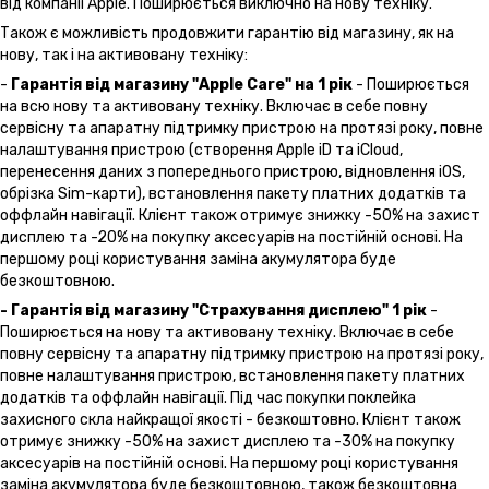
від компанії Apple. Поширюється виключно на нову техніку.
Також є можливість продовжити гарантію від магазину, як на
нову, так і на активовану техніку:
-
Гарантія від магазину "Apple Care" на 1 рік
- Поширюється
на всю нову та активовану техніку. Включає в себе повну
сервісну та апаратну підтримку пристрою на протязі року, повне
налаштування пристрою (створення Apple iD та iCloud,
перенесення даних з попереднього пристрою, відновлення іOS,
обрізка Sim-карти), встановлення пакету платних додатків та
оффлайн навігації. Клієнт також отримує знижку -50% на захист
дисплею та -20% на покупку аксесуарів на постійній основі. На
першому році користування заміна акумулятора буде
безкоштовною.
- Гарантія від магазину "Страхування дисплею" 1 рік
-
Поширюється на нову та активовану техніку. Включає в себе
повну сервісну та апаратну підтримку пристрою на протязі року,
повне налаштування пристрою, встановлення пакету платних
додатків та оффлайн навігації. Під час покупки поклейка
захисного скла найкращої якості - безкоштовно. Клієнт також
отримує знижку -50% на захист дисплею та -30% на покупку
аксесуарів на постійній основі. На першому році користування
заміна акумулятора буде безкоштовною, також безкоштовна