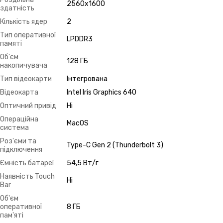
2560х1600
здатність
Кількість ядер
2
Тип оперативної
LPDDR3
памяті
Об'єм
128 ГБ
накопичувача
Тип відеокарти
Інтегрована
Відеокарта
Intel Iris Graphics 640
Оптичний привід
Ні
Операційна
MacOS
система
Роз'єми та
Type-C Gen 2 (Thunderbolt 3)
підключення
Ємність батареї
54,5 Вт/г
Наявність Touch
Ні
Bar
Об'єм
оперативної
8 ГБ
пам'яті