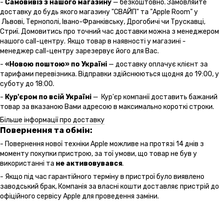
-
Самовивіз з нашого магазину
— безкоштовно. Замовляйте
доставку до будь якого магазину "СВАЙП" та "Apple Room" у
Львові, Тернополі, Івано-Франківську, Дрогобичі чи Трускавці,
Стриї. Домовитись про точний час доставки можна з менеджером
нашого call-центру. Якщо товар в наявності у магазині -
менеджер call-центру зарезервує його для Вас.
-
«Новою поштою» по Україні
— доставку оплачує клієнт за
тарифами перевізника. Відправки здійснюються щодня до 19:00, у
суботу до 18:00.
-
Кур'єром по всій Україні
— Кур'єр компанії доставить бажаний
товар за вказаною Вами адресою в максимально короткі строки.
Більше інформації про доставку
Повернення та обмін:
- Повернення нової техніки Apple можливе на протязі 14 днів з
моменту покупки пристрою, за тої умови, що товар не був у
використанні та
не активовувався
.
- Якщо під час гарантійного терміну в пристрої було виявлено
заводський брак, Компанія за власні кошти доставляє пристрій до
офіційного сервісу Apple для проведення заміни.