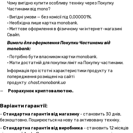
Чому вигідно купити особливу техніку через Покупку
Частинами від mono?
• Вигідні умови — без комісії під 0,000001%.
• Необхідна лише картка monobank.
• Миттєве оформлення в фізичному чи інтернет-магазині
Cвайп
.
Вимоги для оформлення Покупки Частинами від
monobank:
• Потрібно бути власником картки monobank.
• Мати достатній для покупки ліміт на Покупку частинами.
Інформація про істотні характеристики продукту та
попередження розміщені на сайті
продукту:
chast.monobank.ua
Розрахунок криптовалютою.
Варіанти гарантії:
-
Стандартна гарантія від магазину
- становить 30 днів,
безкоштовно. Поширюється на нову та активовану техніку.
-
Стандартна гарантія від виробника
- становить 12 місяців