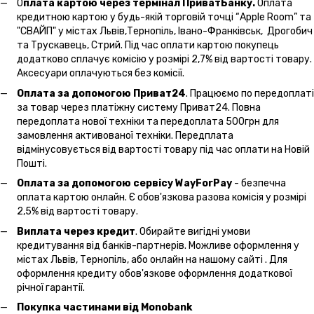
О
плата картою через термінал ПриватБанку.
Оплата
кредитною картою у будь-якій торговій точці “Apple Room” та
"СВАЙП" у містах Львів,Тернопіль, Івано-Франківськ, Дрогобич
та Трускавець, Стрий. Під час оплати картою покупець
додатково сплачує комісію у розмірі 2,7% від вартості товару.
Аксесуари оплачуються без комісії.
Оплата за допомогою Приват24
. Працюємо по передоплаті
за товар через платіжну систему Приват24. Повна
передоплата нової техніки та передоплата 500грн для
замовлення активованої техніки. Передплата
відмінусовується від вартості товару під час оплати на Новій
Пошті.
Оплата за допомогою сервісу WayForPay
- безпечна
оплата картою онлайн. Є обов'язкова разова комісія у розмірі
2,5% від вартості товару.
Виплата через кредит
. Обирайте вигідні умови
кредитування від банків-партнерів. Можливе оформлення у
містах Львів, Тернопіль, або онлайн на нашому сайті . Для
оформлення кредиту обов'язкове оформлення додаткової
річної гарантії.
Покупка частинами від Monobank