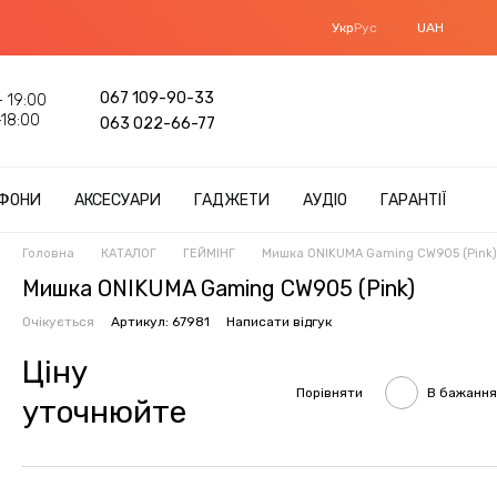
Укр
Рус
UAH
067 109-90-33
 19:00
18:00
063 022-66-77
ФОНИ
АКСЕСУАРИ
ГАДЖЕТИ
АУДІО
ГАРАНТІЇ
Головна
КАТАЛОГ
ГЕЙМІНГ
Мишка ONIKUMA Gaming CW905 (Pink)
Мишка ONIKUMA Gaming CW905 (Pink)
Очікується
Артикул: 67981
Написати відгук
Ціну
Порівняти
В бажання
уточнюйте