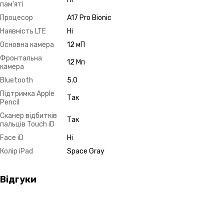
пам'яті
Процесор
A17 Pro Bionic
Наявність LTE
Ні
Основна камера
12 мП
Фронтальна
12 Мп
камера
Bluetooth
5.0
Підтримка Apple
Так
Pencil
Сканер відбитків
Так
пальців Touch iD
Face iD
Ні
Колір iPad
Space Gray
Відгуки