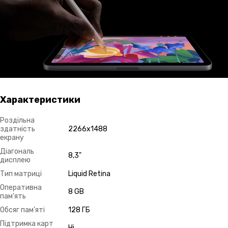
Характеристики
Роздільна
здатність
2266x1488
екрану
Діагональ
8,3"
дисплею
Тип матриці
Liquid Retina
Оперативна
8 GB
пам'ять
Обсяг пам'яті
128 ГБ
Підтримка карт
Ні