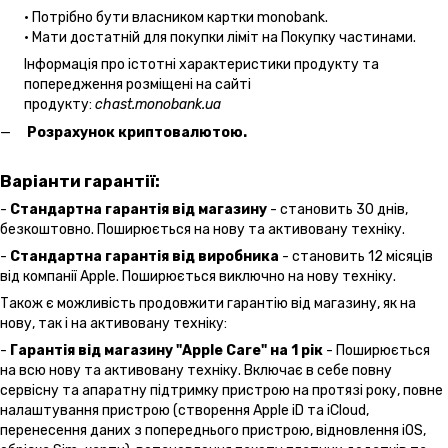
• Потрібно бути власником картки monobank.
• Мати достатній для покупки ліміт на Покупку частинами.
Інформація про істотні характеристики продукту та
попередження розміщені на сайті
продукту:
chast.monobank.ua
Розрахунок криптовалютою.
Варіанти гарантії:
-
Стандартна гарантія від магазину
- становить 30 днів,
безкоштовно. Поширюється на нову та активовану техніку.
-
Стандартна гарантія від виробника
- становить 12 місяців
від компанії Apple. Поширюється виключно на нову техніку.
Також є можливість продовжити гарантію від магазину, як на
нову, так і на активовану техніку:
-
Гарантія від магазину "Apple Care" на 1 рік
- Поширюється
на всю нову та активовану техніку. Включає в себе повну
сервісну та апаратну підтримку пристрою на протязі року, повне
налаштування пристрою (створення Apple iD та iCloud,
перенесення даних з попереднього пристрою, відновлення іOS,