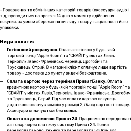
- Повернення та обмін інших категорій товарів (аксесуари, аудіо і
т.д) проводиться на протязі 14 днів з моменту здійснення
покупки, за умови збереження вигляду товару та цілісності його
упаковки.
Види оплати:
Готівковий розрахунок
. Оплата готівкою у будь-якій
торговій точці “Apple Room” та "СВАЙП" у містах Львів,
Тернопіль, Івано-Франківськ, Чернівці, Дрогобич та
Трускавець, Стрий. В магазині клієнт оплачує лише вартість
товару - доставка до пункту видачі безкоштовна.
О
плата картою через термінал ПриватБанку.
Оплата
кредитною картою у будь-якій торговій точці “Apple Room” та
"СВАЙП" у містах Львів,Тернопіль, Івано-Франківськ, Дрогобич
та Трускавець, Стрий. Під час оплати картою покупець
додатково сплачує комісію у розмірі 2,7% від вартості товару.
Аксесуари оплачуються без комісії.
Оплата за допомогою Приват24
. Працюємо по передоплаті
за товар через платіжну систему Приват24. Повна
передоплата нової техніки та передоплата 500грн для