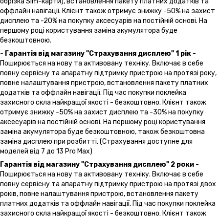
обрізка Sim-карти), встановлення пакету платних додатків та
оффлайн навігації. Клієнт також отримує знижку -50% на захист
дисплею та -20% на покупку аксесуарів на постійній основі. На
першому році користування заміна акумулятора буде
безкоштовною.
- Гарантія від магазину "Страхування дисплею" 1 рік
-
Поширюється на нову та активовану техніку. Включає в себе
повну сервісну та апаратну підтримку пристрою на протязі року,
повне налаштування пристрою, встановлення пакету платних
додатків та оффлайн навігації. Під час покупки поклейка
захисного скла найкращої якості - безкоштовно. Клієнт також
отримує знижку -50% на захист дисплею та -30% на покупку
аксесуарів на постійній основі. На першому році користування
заміна акумулятора буде безкоштовною, також безкоштовна
заміна дисплею при розбитті. (Страхування доступне для
моделей від 7 до 13 Pro Max)
Гарантія від магазину "Страхування дисплею" 2 роки
-
Поширюється на нову та активовану техніку. Включає в себе
повну сервісну та апаратну підтримку пристрою на протязі двох
років, повне налаштування пристрою, встановлення пакету
платних додатків та оффлайн навігації. Під час покупки поклейка
захисного скла найкращої якості - безкоштовно. Клієнт також