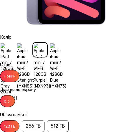
Колір
Стан
Новий
Діагональ екрану
8,3"
Об'єм пам'яті
256 ГБ
512 ГБ
128 ГБ