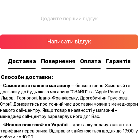
Додайте перший відгук
Написати відгук
Доставка
Повернення
Оплата
Гарантія
Способи доставки:
-
Самовивіз з нашого магазину
— безкоштовно. Замовляйте
доставку до будь якого магазину "СВАЙП" та "Apple Room" у
Львові, Тернополі, Івано-Франківську, Дрогобичі чи Трускавці,
Стриї. Домовитись про точний час доставки можна з менеджером
нашого call-центру. Якщо товар в наявності у магазині -
менеджер call-центру зарезервує його для Вас.
-
«Новою поштою» по Україні
— доставку оплачує клієнт за
тарифами перевізника. Відправки здійснюються щодня до 19:00, у
суботу до 18:00.