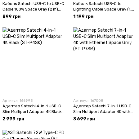
Кабель Satechi USB-C to USB-C
Кабель Satechi USB-C to
Cable 100W Space Gray (2 m)
Lightning Cable Space Gray (1.8
(ST-TCC2MM)
m) (ST-TCL18M)
899 грн
1 199 грн
Артикул: 166995
Артикул: 167008
Адаптер Satechi 4-in-1 USB-C
Адаптер Satechi 7-in-1 USB-C
Slim Multiport Adapter 4K Black
Slim Multiport Adapter 4K with
(ST-P4SK)
Ethernet Space Grey (ST-P7SM)
2 999 грн
3 699 грн