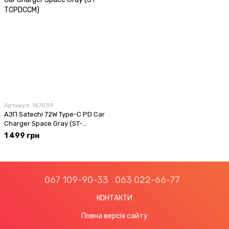
Артикул: 167039
АЗП Satechi 72W Type-C PD Car
Charger Space Gray (ST-
TCPDCCM)
1 499 грн
067 109-90-33
063 022-66-77
КОНТАКТИ
Повна версія сайту