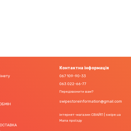
Контактна інформація
бінету
067 109-90-33
063 022-66-77
Передзвонити вам?
swipestoreinformation@gmail.com
 ОБМІН
інтернет-магазин СВАЙП | swipe.ua
Мапа проїзду
ДОСТАВКА