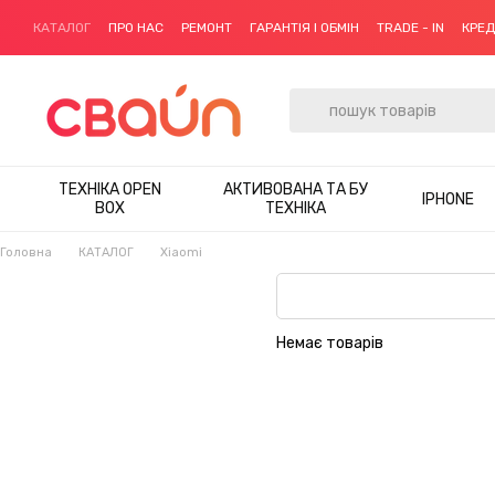
Перейти до основного контенту
КАТАЛОГ
ПРО НАС
РЕМОНТ
ГАРАНТІЯ І ОБМІН
TRADE - IN
КРЕ
ТЕХНІКА OPEN
АКТИВОВАНА ТА БУ
IPHONE
BOX
ТЕХНІКА
Головна
КАТАЛОГ
Xiaomi
Немає товарів