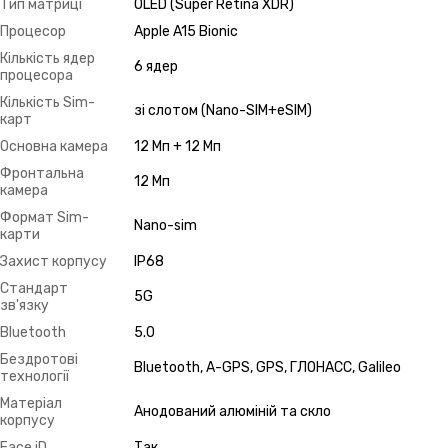
Тип матриці
OLED (Super Retina XDR)
Процесор
Apple A15 Bionic
Кількість ядер
6 ядер
процесора
Кількість Sim-
зі слотом (Nano-SIM+eSIM)
карт
Основна камера
12 Мп + 12 Мп
Фронтальна
12 Мп
камера
Формат Sim-
Nano-sim
карти
Захист корпусу
IP68
Стандарт
5G
зв'язку
Bluetooth
5.0
Бездротові
Bluetooth, A-GPS, GPS, ГЛОНАСС, Galileo
технології
Матеріал
Анодований алюміній та скло
корпусу
Face iD
Так