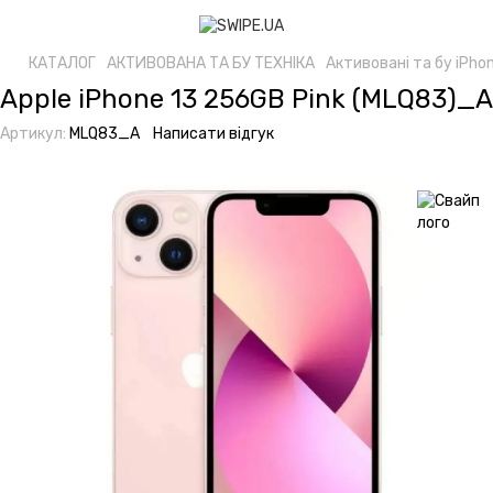
КАТАЛОГ
АКТИВОВАНА ТА БУ ТЕХНІКА
Активовані та бу iPho
Apple iPhone 13 256GB Pink (MLQ83)_А
Артикул:
MLQ83_А
Написати відгук