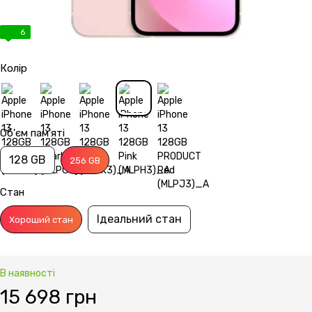
6
Колір
Об'єм пам'яті
128 GB
256 GB
Стан
Ідеальний стан
Хороший стан
В наявності
15 698 грн