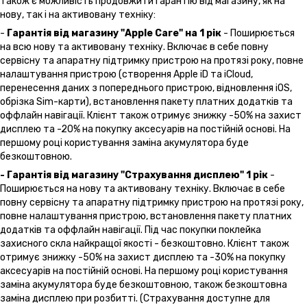
Також є можливість продовжити гарантію від магазину, як на
нову, так і на активовану техніку:
-
Гарантія від магазину "Apple Care" на 1 рік
- Поширюється
на всю нову та активовану техніку. Включає в себе повну
сервісну та апаратну підтримку пристрою на протязі року, повне
налаштування пристрою (створення Apple iD та iCloud,
перенесення даних з попереднього пристрою, відновлення іOS,
обрізка Sim-карти), встановлення пакету платних додатків та
оффлайн навігації. Клієнт також отримує знижку -50% на захист
дисплею та -20% на покупку аксесуарів на постійній основі. На
першому році користування заміна акумулятора буде
безкоштовною.
- Гарантія від магазину "Страхування дисплею" 1 рік
-
Поширюється на нову та активовану техніку. Включає в себе
повну сервісну та апаратну підтримку пристрою на протязі року,
повне налаштування пристрою, встановлення пакету платних
додатків та оффлайн навігації. Під час покупки поклейка
захисного скла найкращої якості - безкоштовно. Клієнт також
отримує знижку -50% на захист дисплею та -30% на покупку
аксесуарів на постійній основі. На першому році користування
заміна акумулятора буде безкоштовною, також безкоштовна
заміна дисплею при розбитті. (Страхування доступне для