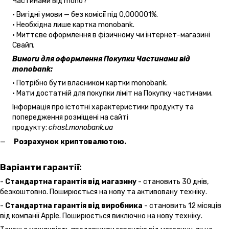
Частинами від mono?
• Вигідні умови — без комісії під 0,000001%.
• Необхідна лише картка monobank.
• Миттєве оформлення в фізичному чи інтернет-магазині
Cвайп
.
Вимоги для оформлення Покупки Частинами від
monobank:
• Потрібно бути власником картки monobank.
• Мати достатній для покупки ліміт на Покупку частинами.
Інформація про істотні характеристики продукту та
попередження розміщені на сайті
продукту:
chast.monobank.ua
Розрахунок криптовалютою.
Варіанти гарантії:
-
Стандартна гарантія від магазину
- становить 30 днів,
безкоштовно. Поширюється на нову та активовану техніку.
-
Стандартна гарантія від виробника
- становить 12 місяців
від компанії Apple. Поширюється виключно на нову техніку.