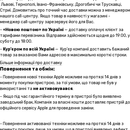
Львові, Тернополі, Івано-Франківську, Дрогобичі чи Трускавці,
Стриї. Домовитись про точний час доставки можна з менеджером
нашого call-центру. Якщо товар в наявності у магазині -
менеджер call-центру зарезервує його для Вас.
-
«Новою поштою» по Україні
— доставку оплачує клієнт за
тарифами перевізника. Відправки здійснюються щодня до 19:00, у
суботу до 18:00.
-
Кур'єром по всій Україні
— Кур'єр компанії доставить бажаний
товар за вказаною Вами адресою в максимально короткі строки.
Більше інформації про доставку
Повернення та обмін:
- Повернення нової техніки Apple можливе на протязі 14 днів з
моменту покупки пристрою, за тої умови, що товар не був у
використанні та
не активовувався
.
- Якщо під час гарантійного терміну в пристрої було виявлено
заводський брак, Компанія за власні кошти доставляє пристрій до
офіційного сервісу Apple для проведення заміни.
- Повернення активованої техніки можливе на протязі 14 днів з
моменту покупки, лише за умови, що в пристрої виявлено дефект,