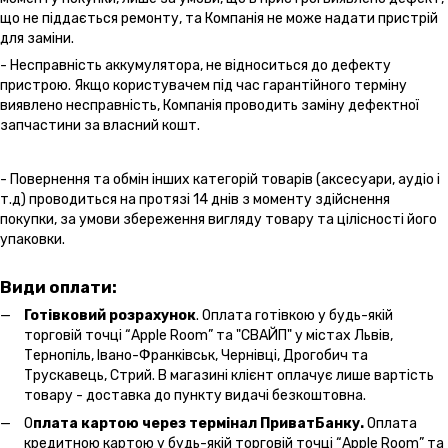
що не піддається ремонту, та Компанія не може надати пристрій
для заміни.
- Несправність аккумулятора, не відноситься до дефекту
пристрою. Якщо користувачем під час гарантійного терміну
виявлено несправність, Компанія проводить заміну дефектної
запчастини за власний кошт.
- Повернення та обмін інших категорій товарів (аксесуари, аудіо і
т.д) проводиться на протязі 14 днів з моменту здійснення
покупки, за умови збереження вигляду товару та цілісності його
упаковки.
Види оплати:
Готівковий розрахунок
. Оплата готівкою у будь-якій
торговій точці “Apple Room” та "СВАЙП" у містах Львів,
Тернопіль, Івано-Франківськ, Чернівці, Дрогобич та
Трускавець, Стрий. В магазині клієнт оплачує лише вартість
товару - доставка до пункту видачі безкоштовна.
О
плата картою через термінал ПриватБанку.
Оплата
кредитною картою у будь-якій торговій точці “Apple Room” та