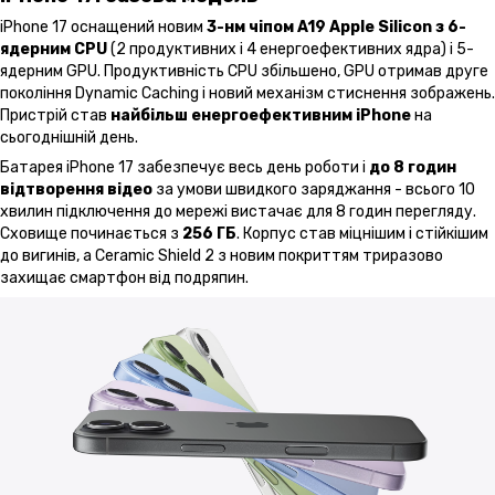
iPhone 17 оснащений новим
3-нм чіпом A19 Apple Silicon з 6-
ядерним CPU
(2 продуктивних і 4 енергоефективних ядра) і 5-
ядерним GPU. Продуктивність CPU збільшено, GPU отримав друге
покоління Dynamic Caching і новий механізм стиснення зображень.
Пристрій став
найбільш енергоефективним iPhone
на
сьогоднішній день.
Батарея iPhone 17 забезпечує весь день роботи і
до 8 годин
відтворення відео
за умови швидкого заряджання - всього 10
хвилин підключення до мережі вистачає для 8 годин перегляду.
Сховище починається з
256 ГБ
. Корпус став міцнішим і стійкішим
до вигинів, а Ceramic Shield 2 з новим покриттям триразово
захищає смартфон від подряпин.