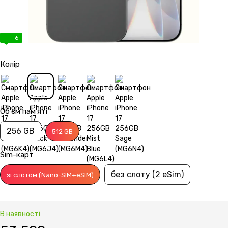
6
Колір
Об'єм пам'яті
256 GB
512 GB
Sim-карт
без слоту (2 eSim)
зі слотом (Nano-SIM+eSIM)
В наявності