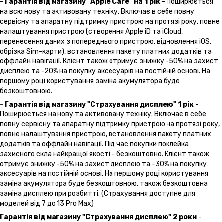
-
Гарантія від магазину "Apple Care" на 1 рік
- Поширюється
на всю нову та активовану техніку. Включає в себе повну
сервісну та апаратну підтримку пристрою на протязі року, повне
налаштування пристрою (створення Apple iD та iCloud,
перенесення даних з попереднього пристрою, відновлення іOS,
обрізка Sim-карти), встановлення пакету платних додатків та
оффлайн навігації. Клієнт також отримує знижку -50% на захист
дисплею та -20% на покупку аксесуарів на постійній основі. На
першому році користування заміна акумулятора буде
безкоштовною.
- Гарантія від магазину "Страхування дисплею" 1 рік
-
Поширюється на нову та активовану техніку. Включає в себе
повну сервісну та апаратну підтримку пристрою на протязі року,
повне налаштування пристрою, встановлення пакету платних
додатків та оффлайн навігації. Під час покупки поклейка
захисного скла найкращої якості - безкоштовно. Клієнт також
отримує знижку -50% на захист дисплею та -30% на покупку
аксесуарів на постійній основі. На першому році користування
заміна акумулятора буде безкоштовною, також безкоштовна
заміна дисплею при розбитті. (Страхування доступне для
моделей від 7 до 13 Pro Max)
Гарантія від магазину "Страхування дисплею" 2 роки
-