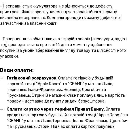
- Несправність аккумулятора, не відноситься до дефекту
пристрою. Якщо користувачем під час гарантійного терміну
виявлено несправність, Компанія проводить заміну дефектної
запчастини за власний кошт.
- Повернення та обмін інших категорій товарів (аксесуари, аудіо і
т.д) проводиться на протязі 14 днів з моменту здійснення
покупки, за умови збереження вигляду товару та цілісності його
упаковки.
Види оплати:
Готівковий розрахунок
. Оплата готівкою у будь-якій
торговій точці “Apple Room” та "СВАЙП" у містах Львів,
Тернопіль, Івано-Франківськ, Чернівці, Дрогобич та
Трускавець, Стрий. В магазині клієнт оплачує лише вартість
товару - доставка до пункту видачі безкоштовна.
О
плата картою через термінал ПриватБанку.
Оплата
кредитною картою у будь-якій торговій точці “Apple Room” та
"СВАЙП" у містах Львів,Тернопіль, Івано-Франківськ, Дрогобич
та Трускавець, Стрий. Під час оплати картою покупець