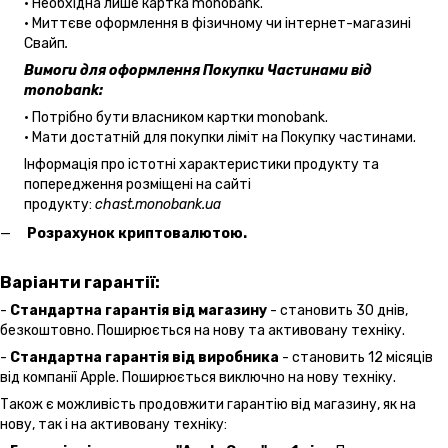
• Необхідна лише картка monobank.
• Миттєве оформлення в фізичному чи інтернет-магазині
Cвайп
.
Вимоги для оформлення Покупки Частинами від
monobank:
• Потрібно бути власником картки monobank.
• Мати достатній для покупки ліміт на Покупку частинами.
Інформація про істотні характеристики продукту та
попередження розміщені на сайті
продукту:
chast.monobank.ua
Розрахунок криптовалютою.
Варіанти гарантії:
-
Стандартна гарантія від магазину
- становить 30 днів,
безкоштовно. Поширюється на нову та активовану техніку.
-
Стандартна гарантія від виробника
- становить 12 місяців
від компанії Apple. Поширюється виключно на нову техніку.
Також є можливість продовжити гарантію від магазину, як на
нову, так і на активовану техніку: