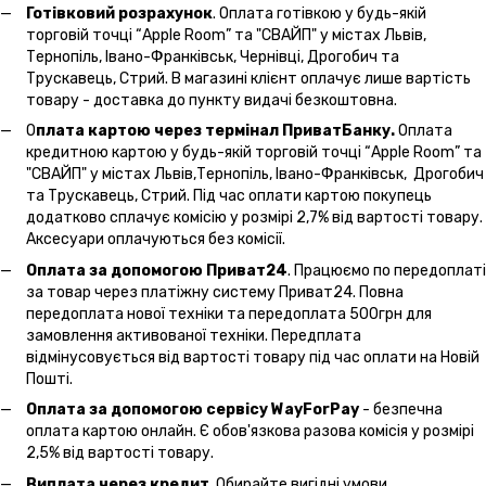
Готівковий розрахунок
. Оплата готівкою у будь-якій
торговій точці “Apple Room” та "СВАЙП" у містах Львів,
Тернопіль, Івано-Франківськ, Чернівці, Дрогобич та
Трускавець, Стрий. В магазині клієнт оплачує лише вартість
товару - доставка до пункту видачі безкоштовна.
О
плата картою через термінал ПриватБанку.
Оплата
кредитною картою у будь-якій торговій точці “Apple Room” та
"СВАЙП" у містах Львів,Тернопіль, Івано-Франківськ, Дрогобич
та Трускавець, Стрий. Під час оплати картою покупець
додатково сплачує комісію у розмірі 2,7% від вартості товару.
Аксесуари оплачуються без комісії.
Оплата за допомогою Приват24
. Працюємо по передоплаті
за товар через платіжну систему Приват24. Повна
передоплата нової техніки та передоплата 500грн для
замовлення активованої техніки. Передплата
відмінусовується від вартості товару під час оплати на Новій
Пошті.
Оплата за допомогою сервісу WayForPay
- безпечна
оплата картою онлайн. Є обов'язкова разова комісія у розмірі
2,5% від вартості товару.
Виплата через кредит
. Обирайте вигідні умови