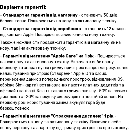
Варіанти гарантії:
-
Стандартна гарантія від магазину
- становить 30 днів,
безкоштовно. Поширюється на нову та активовану техніку.
-
Стандартна гарантія від виробника
- становить 12 місяців
від компанії Apple. Поширюється виключно на нову техніку.
Також є можливість продовжити гарантію від магазину, як на
нову, так і на активовану техніку:
-
Гарантія від магазину "Apple Care" на 1 рік
- Поширюється
на всю нову та активовану техніку. Включає в себе повну
сервісну та апаратну підтримку пристрою на протязі року, повне
налаштування пристрою (створення Apple iD та iCloud,
перенесення даних з попереднього пристрою, відновлення іOS,
обрізка Sim-карти), встановлення пакету платних додатків та
оффлайн навігації. Клієнт також отримує знижку -50% на захист
дисплею та -20% на покупку аксесуарів на постійній основі. На
першому році користування заміна акумулятора буде
безкоштовною.
- Гарантія від магазину "Страхування дисплею" 1 рік
-
Поширюється на нову та активовану техніку. Включає в себе
повну сервісну та апаратну підтримку пристрою на протязі року,