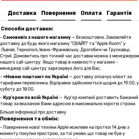
Доставка
Повернення
Оплата
Гарантія
Способи доставки:
-
Самовивіз з нашого магазину
— безкоштовно. Замовляйте
доставку до будь якого магазину "СВАЙП" та "Apple Room" у
Львові, Тернополі, Івано-Франківську, Дрогобичі чи Трускавці,
Стриї. Домовитись про точний час доставки можна з менеджером
нашого call-центру. Якщо товар в наявності у магазині -
менеджер call-центру зарезервує його для Вас.
-
«Новою поштою» по Україні
— доставку оплачує клієнт за
тарифами перевізника. Відправки здійснюються щодня до 19:00, у
суботу до 18:00.
-
Кур'єром по всій Україні
— Кур'єр компанії доставить бажаний
товар за вказаною Вами адресою в максимально короткі строки.
Більше інформації про доставку
Повернення та обмін:
- Повернення нової техніки Apple можливе на протязі 14 днів з
моменту покупки пристрою, за тої умови, що товар не був у