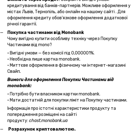
кредитування від банків-партнерів. Можливе оформлення у
містах Львів, Тернопіль, або онлайн на нашому сайті . Для
оформлення кредиту обов'язкове оформлення додаткової
річної гарантії.
Покупка частинами від Monobank
Чому вигідно купити особливу техніку через Покупку
Частинами від mono?
• Вигідні умови — без комісії під 0,000001%.
• Необхідна лише картка monobank.
• Миттєве оформлення в фізичному чи інтернет-магазині
Cвайп
.
Вимоги для оформлення Покупки Частинами від
monobank:
• Потрібно бути власником картки monobank.
• Мати достатній для покупки ліміт на Покупку частинами.
Інформація про істотні характеристики продукту та
попередження розміщені на сайті
продукту:
chast.monobank.ua
Розрахунок криптовалютою.