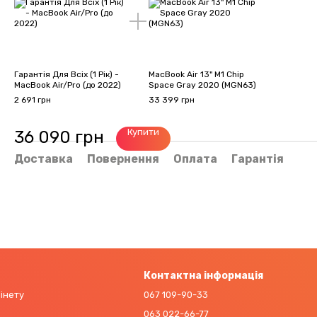
Гарантія Для Всіх (1 Рік) -
MacBook Air 13" M1 Chip
MacBook Air/Pro (до 2022)
Space Gray 2020 (MGN63)
2 691 грн
33 399 грн
Купити
36 090 грн
Доставка
Повернення
Оплата
Гарантія
Контактна інформація
бінету
067 109-90-33
063 022-66-77