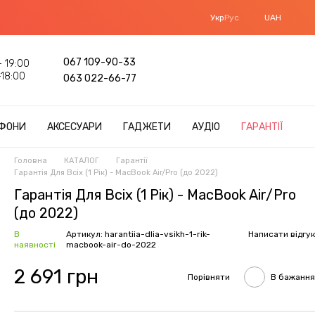
Укр
Рус
UAH
067 109-90-33
 19:00
18:00
063 022-66-77
ФОНИ
АКСЕСУАРИ
ГАДЖЕТИ
АУДІО
ГАРАНТІЇ
Головна
КАТАЛОГ
Гарантії
Гарантія Для Всіх (1 Рік) - MacBook Air/Pro (до 2022)
Гарантія Для Всіх (1 Рік) - MacBook Air/Pro
(до 2022)
В
Артикул: harantiia-dlia-vsikh-1-rik-
Написати відгук
наявності
macbook-air-do-2022
2 691 грн
Порівняти
В бажання