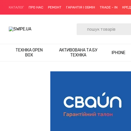
Перейти до основного контенту
КАТАЛОГ
ПРО НАС
РЕМОНТ
ГАРАНТІЯ І ОБМІН
TRADE - IN
КРЕ
ТЕХНІКА OPEN
АКТИВОВАНА ТА БУ
IPHONE
BOX
ТЕХНІКА